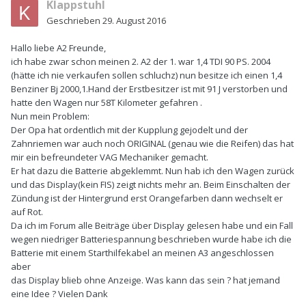
Klappstuhl
Geschrieben
29. August 2016
Hallo liebe A2 Freunde,
ich habe zwar schon meinen 2. A2 der 1. war 1,4 TDI 90 PS. 2004
(hätte ich nie verkaufen sollen schluchz) nun besitze ich einen 1,4
Benziner Bj 2000,1.Hand der Erstbesitzer ist mit 91 J verstorben und
hatte den Wagen nur 58T Kilometer gefahren .
Nun mein Problem:
Der Opa hat ordentlich mit der Kupplung gejodelt und der
Zahnriemen war auch noch ORIGINAL (genau wie die Reifen) das hat
mir ein befreundeter VAG Mechaniker gemacht.
Er hat dazu die Batterie abgeklemmt. Nun hab ich den Wagen zurück
und das Display(kein FIS) zeigt nichts mehr an. Beim Einschalten der
Zündung ist der Hintergrund erst Orangefarben dann wechselt er
auf Rot.
Da ich im Forum alle Beiträge über Display gelesen habe und ein Fall
wegen niedriger Batteriespannung beschrieben wurde habe ich die
Batterie mit einem Starthilfekabel an meinen A3 angeschlossen
aber
das Display blieb ohne Anzeige. Was kann das sein ? hat jemand
eine Idee ? Vielen Dank