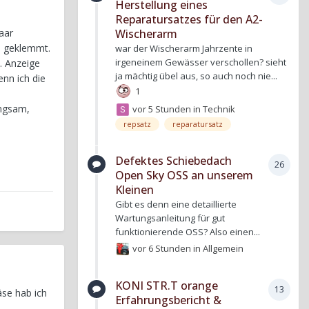
Herstellung eines
Reparatursatzes für den A2-
aar
Wischerarm
e geklemmt.
war der Wischerarm Jahrzente in
irgeneinem Gewässer verschollen? sieht
. Anzeige
ja mächtig übel aus, so auch noch nie...
enn ich die
1
angsam,
vor 5 Stunden
in
Technik
repsatz
reparatursatz
Defektes Schiebedach
26
Open Sky OSS an unserem
Kleinen
Gibt es denn eine detaillierte
Wartungsanleitung für gut
funktionierende OSS? Also einen...
vor 6 Stunden
in
Allgemein
KONI STR.T orange
13
äse hab ich
Erfahrungsbericht &