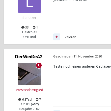
Benutzer
33
1
Elektro-A2
Ort: Tirol
Zitieren
DerWeißeA2
Geschrieben
11. November 2020
Teste noch einen anderen Gebläsere
Vorstandsmitglied
6,8Tsd
7
1.2 TDI (ANY)
Baujahr: 2002