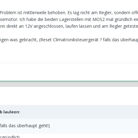
roblem ist mittlerweile behoben. Es lag nicht am Regler, sondern of
emotor. Ich habe die beiden Lagerstellen mit MOS2 mal gründlich e
nn direkt an 12V angeschlossen, laufen lassen und am Regler geteste
ngen was gebracht, (Reset Climatroniksteuergerät ? falls das überhaup
eb
lauleon
:
falls das überhaupt geht!)
rgründlich.