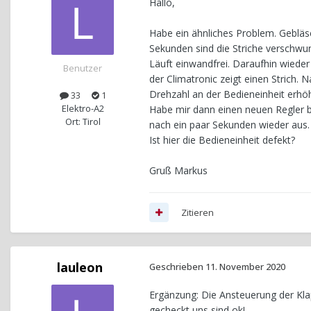
Hallo,
Habe ein ähnliches Problem. Gebläse 
Sekunden sind die Striche verschwu
Läuft einwandfrei. Daraufhin wiede
Benutzer
der Climatronic zeigt einen Strich. 
Drehzahl an der Bedieneinheit erhöh
33
1
Elektro-A2
Habe mir dann einen neuen Regler b
Ort: Tirol
nach ein paar Sekunden wieder aus.
Ist hier die Bedieneinheit defekt?
Gruß Markus
Zitieren
lauleon
Geschrieben
11. November 2020
Ergänzung: Die Ansteuerung der Klap
gecheckt uns sind ok!