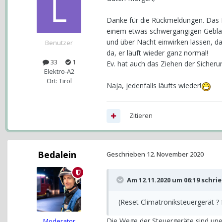
Danke für die Rückmeldungen. Das P
einem etwas schwergängigen Gebläs
und über Nacht einwirken lassen, da
Benutzer
da, er läuft wieder ganz normal!
33
1
Ev. hat auch das Ziehen der Sicheru
Elektro-A2
Ort: Tirol
Naja, jedenfalls läufts wieder!
Zitieren
Bedalein
Geschrieben
12. November 2020
Am 12.11.2020 um 06:19 schri
(Reset Climatroniksteuergerät ? 
Die Wege der Steuergeräte sind une
Moderator