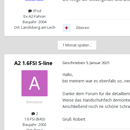
9Tsd
Ex-A2-Fahrer
Baujahr: 2004
Ort: Landsberg am Lech
Zitieren
1 Monat später...
A2 1.6FSI S-line
Geschrieben
5. Januar 2021
Hallo,
bei meinem war es ebenfalls so...ne
Danke dem Forum für die detailliert
Weise das Handschuhfach demontiert.
Benutzer
Anschließend noch ne schöne Schraub
2
1.6 FSI (BAD)
Gruß Robert
Baujahr: 2002
Ort: Pirna