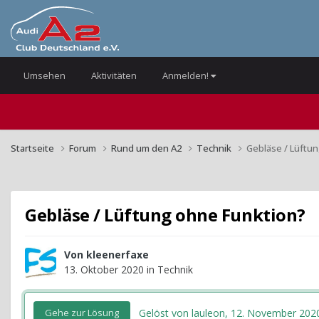
Umsehen
Aktivitäten
Anmelden!
Startseite
Forum
Rund um den A2
Technik
Gebläse / Lüftu
Gebläse / Lüftung ohne Funktion?
Von
kleenerfaxe
13. Oktober 2020
in
Technik
Gelöst von lauleon,
12. November 202
Gehe zur Lösung