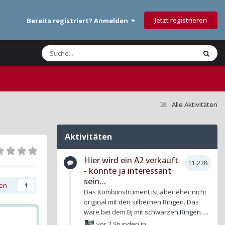
Jetzt registrieren
Bereits registriert? Anmelden
Alle Aktivitäten
Aktivitäten
Hier wird ein A2 verkauft
11.228
- könnte ja interessant
sein...
gen
1
Das Kombiinstrument ist aber eher nicht
original mit den silbernen Ringen. Das
wäre bei dem Bj mit schwarzen Ringen.....
vor 2 Stunden
in