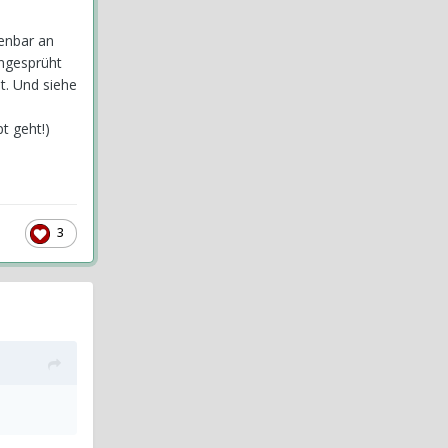
fenbar an
ingesprüht
t. Und siehe
t geht!)
3