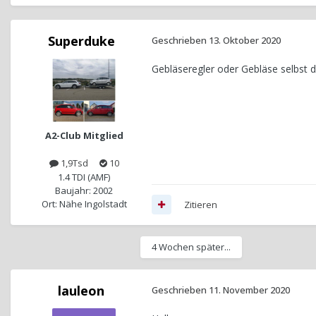
Superduke
Geschrieben
13. Oktober 2020
Gebläseregler oder Gebläse selbst d
A2-Club Mitglied
1,9Tsd
10
1.4 TDI (AMF)
Baujahr: 2002
Ort: Nähe Ingolstadt
Zitieren
4 Wochen später...
lauleon
Geschrieben
11. November 2020