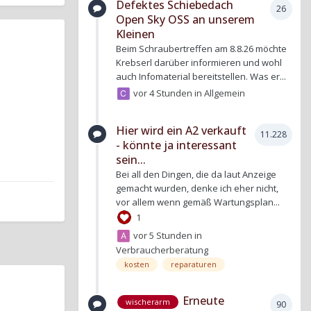
Defektes Schiebedach
26
Open Sky OSS an unserem
Kleinen
Beim Schraubertreffen am 8.8.26 möchte
Krebserl darüber informieren und wohl
auch Infomaterial bereitstellen. Was er...
vor 4 Stunden
in
Allgemein
Hier wird ein A2 verkauft
11.228
- könnte ja interessant
sein...
Bei all den Dingen, die da laut Anzeige
gemacht wurden, denke ich eher nicht,
vor allem wenn gemäß Wartungsplan...
1
vor 5 Stunden
in
Verbraucherberatung
kosten
reparaturen
Erneute
wischerarm
90