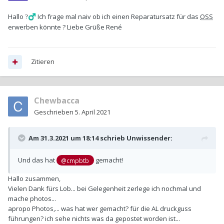
Hallo
Ich frage mal naiv ob ich einen Reparatursatz für das
OSS
?‍♂️
erwerben könnte ? Liebe Grüße René
Zitieren
Chewbacca
Geschrieben
5. April 2021
Am 31.3.2021 um 18:14 schrieb
Unwissender
:
Und das hat
gemacht!
@cmpbtb
Hallo zusammen,
Vielen Dank fürs Lob... bei Gelegenheit zerlege ich nochmal und
mache photos...
apropo Photos,... was hat wer gemacht? für die AL druckguss
führungen? ich sehe nichts was da gepostet worden ist...