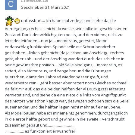
Chewbacca
Geschrieben
31. März 2021
unfassbar!.... Ich habe mal zerlegt, und siehe da, die
Verriegelung rechts ist nicht da wo sie sein sollte im geschlossenen
Zustand. Dank der wirklich guten posts, und den videos, nicht zu
letzt der leitfaden... nun ja.... motor raus, getestet, Motor
endanschlag funktioniert. Spindelseile mit Schraubendreher
geschoben... linkes geht nicht (da ja schon am Anschlag)... rechtes
geht, aber zäh... und der Anschlag wandert durch das schieben in
seine gewünschte position.... ok! Seile sind ganz.... motor rein, es
rattert, also Motor raus, und zange her und die Führungen
quetschen, damit das Zahnrad wieder besser greift, und
wiederMotor rein... geht besser aber rattert noch.Gleiches nochmal...
da fällt mir auf, das die beiden hälften der Al Druckguss Halterung
vernietet sind, und siehe da eine niete die links vom Angriffspunkt
des Motors war schon kaputt war, deswegen schoben sich die Seile
auseinander, und die hälften lagen nicht mehr auf einer Ebene.
Als Modellbauer, habe ich mir eine M2 genommen, durchgangslloch
in die erste hälfte gebort und gewinde in die zweite... verschraubt
zusammen gebaut und..............................
..................... es funktioniert einwandfrei!