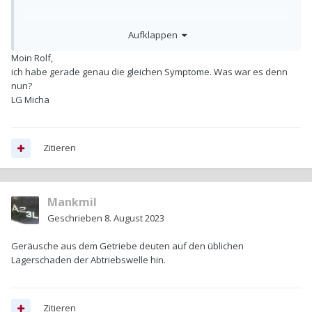
Noch ein Wort zum Getriebe, als ich die 10km nach Hause
Aufklappen
gefahren bin, hat das Getriebe, wenn man vom Gas runter ist
laut gesurrt, wie das Geräusch von der Motorbremse nur
Moin Rolf,
lauter.
ich habe gerade genau die gleichen Symptome. Was war es denn
Wenn ich auf Automatik geschaltet habe wollte er nicht richtig
nun?
schalten, per Hand hat's funktioniert.
LG Micha
Danke für eure Hilfe
Grüsse Rolf
Zitieren
Mankmil
Geschrieben
8. August 2023
Geräusche aus dem Getriebe deuten auf den üblichen
Lagerschaden der Abtriebswelle hin.
Zitieren