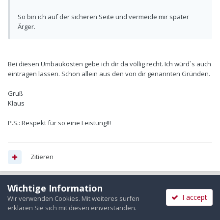
So bin ich auf der sicheren Seite und vermeide mir später
Ärger.
Bei diesen Umbaukosten gebe ich dir da völlig recht. Ich würd`s auch
eintragen lassen. Schon allein aus den von dir genannten Gründen.
Gruß
Klaus
P.S.: Respekt für so eine Leistung!!!
Zitieren
Wichtige Information
Tomssen
I accept
Wir verwenden Cookies. Mit weiteres surfen
Geschrieben
5. Juli 2015
erklären Sie sich mit diesen einverstanden.