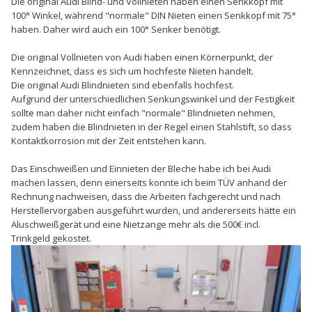
Die original Audi Blind- und Vollnieten haben einen Senkkopf mit
100° Winkel, während "normale" DIN Nieten einen Senkkopf mit 75°
haben. Daher wird auch ein 100° Senker benötigt.
Die original Vollnieten von Audi haben einen Körnerpunkt, der
Kennzeichnet, dass es sich um hochfeste Nieten handelt.
Die original Audi Blindnieten sind ebenfalls hochfest.
Aufgrund der unterschiedlichen Senkungswinkel und der Festigkeit
sollte man daher nicht einfach "normale" Blindnieten nehmen,
zudem haben die Blindnieten in der Regel einen Stahlstift, so dass
Kontaktkorrosion mit der Zeit entstehen kann.
Das Einschweißen und Einnieten der Bleche habe ich bei Audi
machen lassen, denn einerseits konnte ich beim TÜV anhand der
Rechnung nachweisen, dass die Arbeiten fachgerecht und nach
Herstellervorgaben ausgeführt wurden, und andererseits hätte ein
Aluschweißgerät und eine Nietzange mehr als die 500€ incl.
Trinkgeld gekostet.