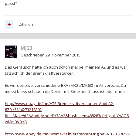
passt?
Zitieren
MJ23
Geschrieben
29. November 2015
Das Geräusch hatte ich auch schon mal bei meinem A2 und es war
tatsächlich der Bremskraftverstärker.
Es wurden zwei verschiedene BKV (MK20/MK60) im A2 verbaut, Du
musst bloss schauen ob Deiner mit Steckanschluss ist oder ohne.
http://www.ebay.de/itm/ATE-Bremskraftverstarker-Audi-A2-
8Z0-/311427321839?
fits=Make%3AAudi|Model%3AA2&hash=item488283cfef:g:nHYAAOS
wMmBV0tcD
http://www.ebay.de/itm/Bremskraftverstarker-Original-ATE-03-7850-