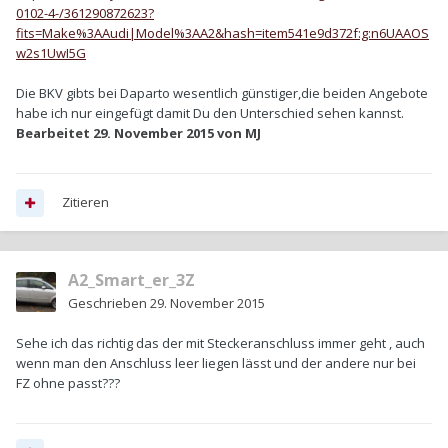
0102-4-/361290872623?
fits=Make%3AAudi|Model%3AA2&hash=item541e9d372f:g:n6UAAOS
w2s1UwI5G
Die BKV gibts bei Daparto wesentlich günstiger,die beiden Angebote
habe ich nur eingefügt damit Du den Unterschied sehen kannst.
Bearbeitet
29. November 2015
von MJ
Zitieren
A2_Smart_er_3Z
Geschrieben
29. November 2015
Sehe ich das richtig das der mit Steckeranschluss immer geht , auch
wenn man den Anschluss leer liegen lässt und der andere nur bei
FZ ohne passt???