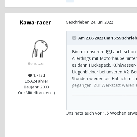
Kawa-racer
Geschrieben
24. Juni 2022
Am 23.6.2022 um 15:59 schrie
Bin mit unserem
FSI
auch schon 
Allerdings mit Motorhaube hinte
Benutzer
es dann Huckepack. Kühlwasser- T
Liegenbleiber bei unseren A2. B
1,7Tsd
Stunden wieder los. Hab ich mic
Ex-A2-Fahrer
gegangen. Zur Werkstatt waren 
Baujahr: 2003
Ort: Mittelfranken :-)
Uns hats auch vor 1,5 Wochen erwisc