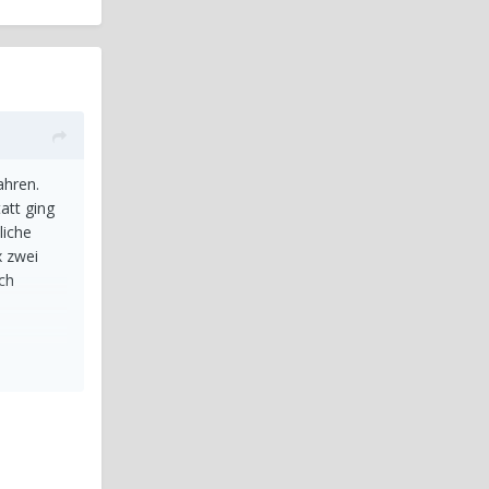
ahren.
att ging
liche
x zwei
ch