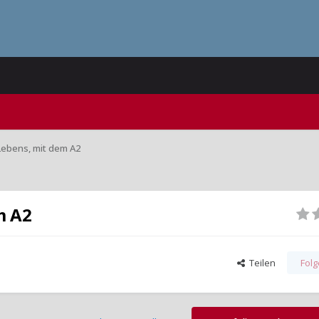
Lebens, mit dem A2
m A2
Teilen
Fol