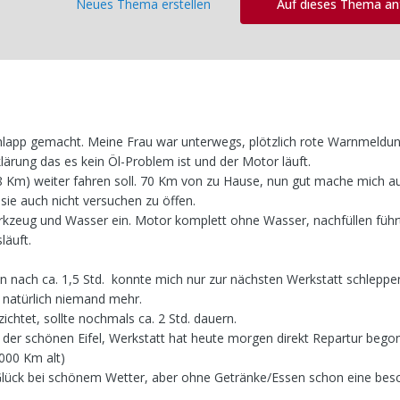
Neues Thema erstellen
Auf dieses Thema a
hlapp gemacht. Meine Frau war unterwegs, plötzlich rote Warnmeldun
lärung das es kein Öl-Problem ist und der Motor läuft.
(8 Km) weiter fahren soll. 70 Km von zu Hause, nun gut mache mich au
sie auch nicht versuchen zu öffen.
rkzeug und Wasser ein. Motor komplett ohne Wasser, nachfüllen führ
läuft.
n nach ca. 1,5 Std. konnte mich nur zur nächsten Werkstatt schleppe
t natürlich niemand mehr.
chtet, sollte nochmals ca. 2 Std. dauern.
in der schönen Eifel, Werkstatt hat heute morgen direkt Repartur bego
000 Km alt)
lück bei schönem Wetter, aber ohne Getränke/Essen schon eine bes