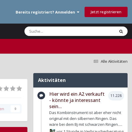
Jetzt registrieren
Bereits registriert? Anmelden
Alle Aktivitäten
Aktivitäten
Hier wird ein A2 verkauft
11.228
- könnte ja interessant
sein...
gen
0
Das Kombiinstrument ist aber eher nicht
original mit den silbernen Ringen. Das
wäre bei dem Bj mit schwarzen Ringen.....
vor 1 Stunde
in
Verbraucherberatung