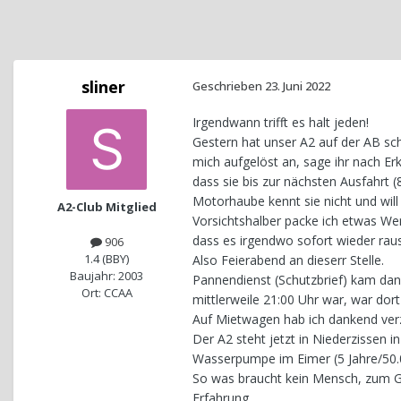
sliner
Geschrieben
23. Juni 2022
Irgendwann trifft es halt jeden!
Gestern hat unser A2 auf der AB sc
mich aufgelöst an, sage ihr nach Erk
dass sie bis zur nächsten Ausfahrt 
Motorhaube kennt sie nicht und will 
A2-Club Mitglied
Vorsichtshalber packe ich etwas We
dass es irgendwo sofort wieder raus
906
1.4 (BBY)
Also Feierabend an dieserr Stelle.
Baujahr: 2003
Pannendienst (Schutzbrief) kam dan
Ort: CCAA
mittlerweile 21:00 Uhr war, war dor
Auf Mietwagen hab ich dankend verzi
Der A2 steht jetzt in Niederzissen 
Wasserpumpe im Eimer (5 Jahre/50.
So was braucht kein Mensch, zum G
Erfahrung.