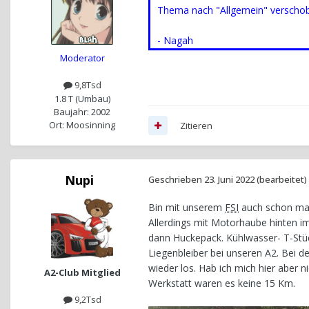
Thema nach "Allgemein" verscho
- Nagah
Moderator
9,8Tsd
1.8 T (Umbau)
Baujahr: 2002
Ort: Moosinning
Zitieren
Nupi
Geschrieben
23. Juni 2022
(bearbeitet)
Bin mit unserem
FSI
auch schon mal
Allerdings mit Motorhaube hinten i
dann Huckepack. Kühlwasser- T-Stück
Liegenbleiber bei unseren A2. Bei 
wieder los. Hab ich mich hier aber
A2-Club Mitglied
Werkstatt waren es keine 15 Km.
9,2Tsd