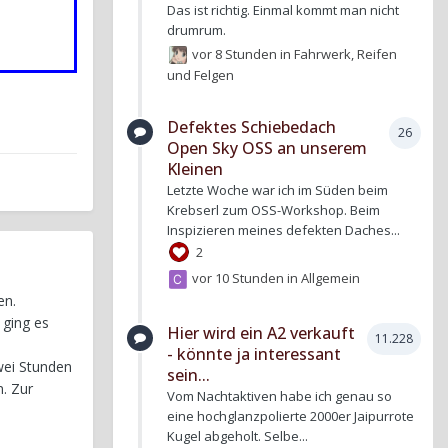
Das ist richtig. Einmal kommt man nicht
drumrum.
vor 8 Stunden
in
Fahrwerk, Reifen
und Felgen
Defektes Schiebedach
26
Open Sky OSS an unserem
Kleinen
Letzte Woche war ich im Süden beim
Krebserl zum OSS-Workshop. Beim
Inspizieren meines defekten Daches...
2
vor 10 Stunden
in
Allgemein
en.
 ging es
Hier wird ein A2 verkauft
11.228
- könnte ja interessant
wei Stunden
sein...
. Zur
Vom Nachtaktiven habe ich genau so
eine hochglanzpolierte 2000er Jaipurrote
Kugel abgeholt. Selbe...