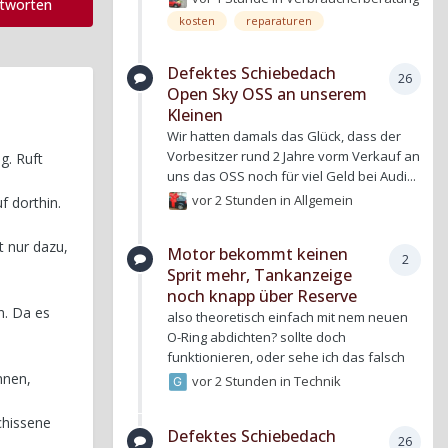
ntworten
kosten
reparaturen
Defektes Schiebedach
26
Open Sky OSS an unserem
Kleinen
Wir hatten damals das Glück, dass der
Vorbesitzer rund 2 Jahre vorm Verkauf an
g. Ruft
uns das OSS noch für viel Geld bei Audi...
vor 2 Stunden
in
Allgemein
f dorthin.
t nur dazu,
Motor bekommt keinen
2
Sprit mehr, Tankanzeige
noch knapp über Reserve
n. Da es
also theoretisch einfach mit nem neuen
O-Ring abdichten? sollte doch
funktionieren, oder sehe ich das falsch
nnen,
vor 2 Stunden
in
Technik
chissene
Defektes Schiebedach
26