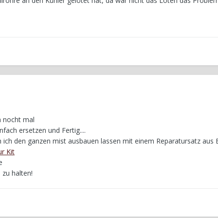
lrohre an den Kühler gelötet hat, da war nicht das Löten das Proble
 nocht mal
ach ersetzen und Fertig....
ch den ganzen mist ausbauen lassen mit einem Reparatursatz aus 
r Kit
e
zu halten!