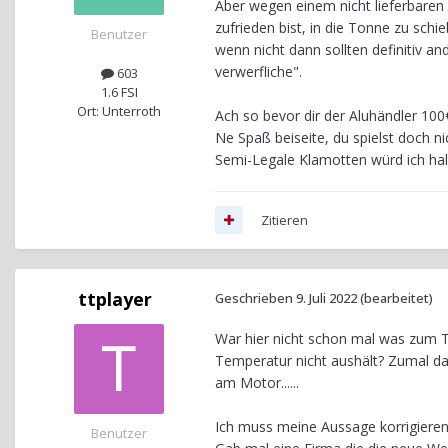
Aber wegen einem nicht lieferbaren
zufrieden bist, in die Tonne zu schi
Benutzer
wenn nicht dann sollten definitiv a
verwerfliche".
603
1.6 FSI
Ort: Unterroth
Ach so bevor dir der Aluhändler 100
Ne Spaß beiseite, du spielst doch
Semi-Legale Klamotten würd ich halt
Zitieren
ttplayer
Geschrieben
9. Juli 2022
(bearbeitet)
War hier nicht schon mal was zum 
Temperatur nicht aushält? Zumal da
am Motor......
Ich muss meine Aussage korrigieren,
Benutzer