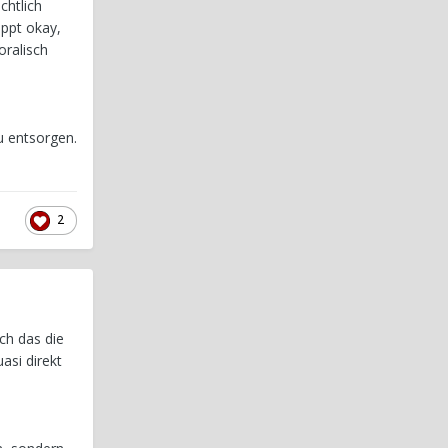
chtlich
appt okay,
oralisch
u entsorgen.
2
ch das die
asi direkt