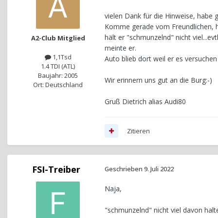
vielen Dank für die Hinweise, habe
Komme gerade vom Freundlichen, h
hält er "schmunzelnd" nicht viel...e
A2-Club Mitglied
meinte er.
1,1Tsd
Auto blieb dort weil er es versuchen 
1.4 TDI (ATL)
Baujahr: 2005
Wir erinnern uns gut an die Burg:-)
Ort: Deutschland
Gruß Dietrich alias Audi80
Zitieren
FSI-Treiber
Geschrieben
9. Juli 2022
Naja,
"schmunzelnd" nicht viel davon halten