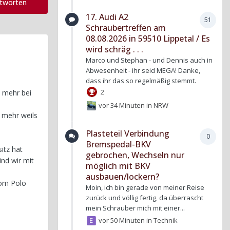
ntworten
17. Audi A2
51
Schraubertreffen am
08.08.2026 in 59510 Lippetal / Es
wird schräg . . .
Marco und Stephan - und Dennis auch in
Abwesenheit - ihr seid MEGA! Danke,
dass ihr das so regelmäßig stemmt.
2
s mehr bei
vor 34 Minuten
in
NRW
t mehr weils
Plasteteil Verbindung
0
Bremspedal-BKV
itz hat
gebrochen, Wechseln nur
nd wir mit
möglich mit BKV
ausbauen/lockern?
vom Polo
Moin, ich bin gerade von meiner Reise
zurück und völlig fertig, da überrascht
mein Schrauber mich mit einer...
vor 50 Minuten
in
Technik