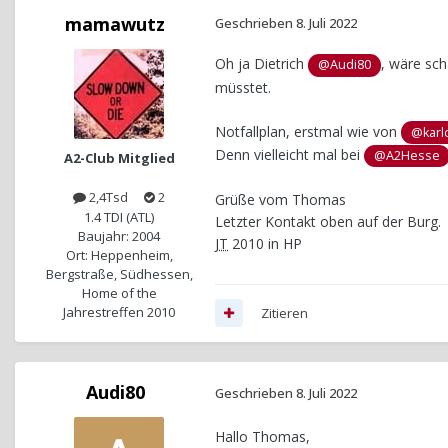
mamawutz
Geschrieben
8. Juli 2022
Oh ja Dietrich
, wäre sch
@Audi80
müsstet.
Notfallplan, erstmal wie von
@karl
Denn vielleicht mal bei
@A2Hesse
A2-Club Mitglied
2,4Tsd
2
Grüße vom Thomas
1.4 TDI (ATL)
Letzter Kontakt oben auf der Burg.
Baujahr: 2004
JT
2010 in HP
Ort: Heppenheim,
Bergstraße, Südhessen,
Home of the
Jahrestreffen 2010
Zitieren
Audi80
Geschrieben
8. Juli 2022
Hallo Thomas,