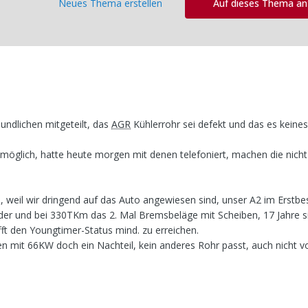
Neues Thema erstellen
Auf dieses Thema a
ndlichen mitgeteilt, das
AGR
Kühlerrohr sei defekt und das es keine
 möglich, hatte heute morgen mit denen telefoniert, machen die nich
, weil wir dringend auf das Auto angewiesen sind, unser A2 im Erstbes
r und bei 330TKm das 2. Mal Bremsbeläge mit Scheiben, 17 Jahre si
ft den Youngtimer-Status mind. zu erreichen.
en mit 66KW doch ein Nachteil, kein anderes Rohr passt, auch nicht 