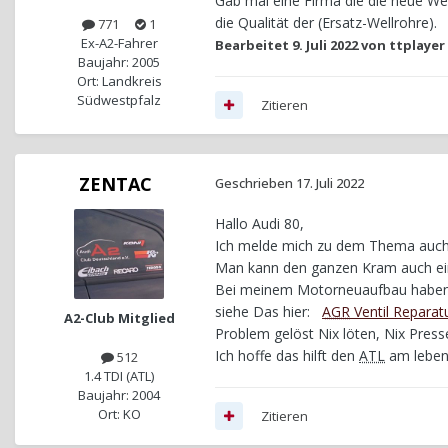
Gab mal eine Firma die die neue Wel
die Qualität der (Ersatz-Wellrohre).
771
1
Ex-A2-Fahrer
Bearbeitet
9. Juli 2022
von ttplayer
Baujahr: 2005
Ort: Landkreis
Südwestpfalz
Zitieren
ZENTAC
Geschrieben
17. Juli 2022
Hallo Audi 80,
Ich melde mich zu dem Thema auch
Man kann den ganzen Kram auch einf
Bei meinem Motorneuaufbau haben i
siehe Das hier:
AGR
Ventil Reparatu
A2-Club Mitglied
Problem gelöst Nix löten, Nix Press
Ich hoffe das hilft den
ATL
am leben 
512
1.4 TDI (ATL)
Baujahr: 2004
Ort: KO
Zitieren