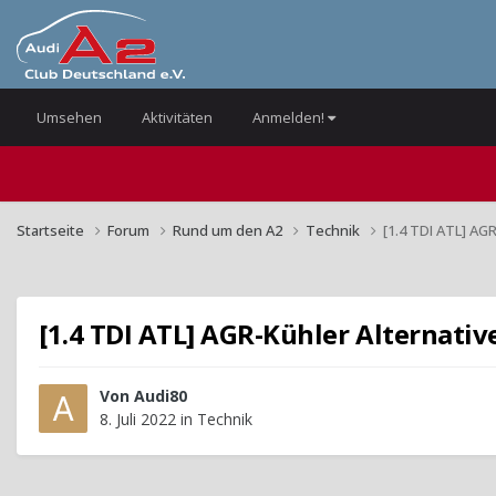
Umsehen
Aktivitäten
Anmelden!
Startseite
Forum
Rund um den A2
Technik
[1.4 TDI ATL] AG
[1.4 TDI ATL] AGR-Kühler Alternativ
Von
Audi80
8. Juli 2022
in
Technik