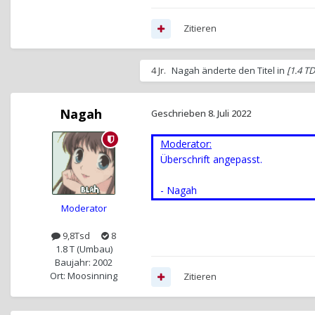
Zitieren
4 Jr.
Nagah
änderte den Titel in
[1.4 T
Nagah
Geschrieben
8. Juli 2022
Moderator:
Überschrift angepasst.
- Nagah
Moderator
9,8Tsd
8
1.8 T (Umbau)
Baujahr: 2002
Ort: Moosinning
Zitieren