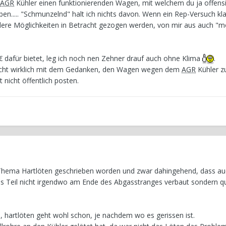
AGR
Kühler einen funktionierenden Wagen, mit welchem du ja offensi
eben..... "Schmunzelnd" halt ich nichts davon. Wenn ein Rep-Versuch kl
ndere Möglichkeiten in Betracht gezogen werden, von mir aus auch "m
€ dafür bietet, leg ich noch nen Zehner drauf auch ohne Klima
.
 nicht wirklich mit dem Gedanken, den Wagen wegen dem
AGR
Kühler z
 nicht öffentlich posten.
Thema Hartlöten geschrieben worden und zwar dahingehend, dass au
s Teil nicht irgendwo am Ende des Abgasstranges verbaut sondern qu
 hartlöten geht wohl schon, je nachdem wo es gerissen ist.