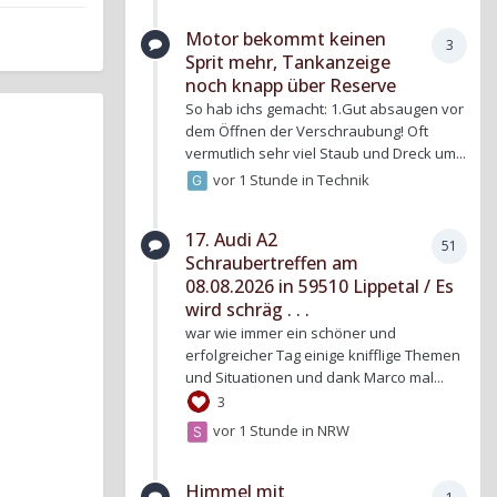
Motor bekommt keinen
3
Sprit mehr, Tankanzeige
noch knapp über Reserve
So hab ichs gemacht: 1.Gut absaugen vor
dem Öffnen der Verschraubung! Oft
vermutlich sehr viel Staub und Dreck um...
vor 1 Stunde
in
Technik
17. Audi A2
51
Schraubertreffen am
08.08.2026 in 59510 Lippetal / Es
wird schräg . . .
war wie immer ein schöner und
erfolgreicher Tag einige knifflige Themen
und Situationen und dank Marco mal...
3
vor 1 Stunde
in
NRW
Himmel mit