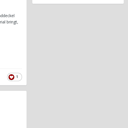
nddeckel
ial bringt,
1