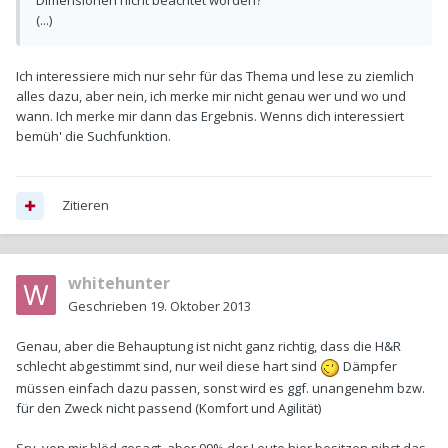
Dimensionen nicht beachtet worden?
(...)
Ich interessiere mich nur sehr für das Thema und lese zu ziemlich
alles dazu, aber nein, ich merke mir nicht genau wer und wo und
wann. Ich merke mir dann das Ergebnis. Wenns dich interessiert
bemüh' die Suchfunktion.
Zitieren
whitehunter
Geschrieben
19. Oktober 2013
Genau, aber die Behauptung ist nicht ganz richtig, dass die H&R
schlecht abgestimmt sind, nur weil diese hart sind
Dämpfer
müssen einfach dazu passen, sonst wird es ggf. unangenehm bzw.
für den Zweck nicht passend (Komfort und Agilität)
Sry, von mir blöd gesagt, aber 99% der Leute hier besitzen nihct das