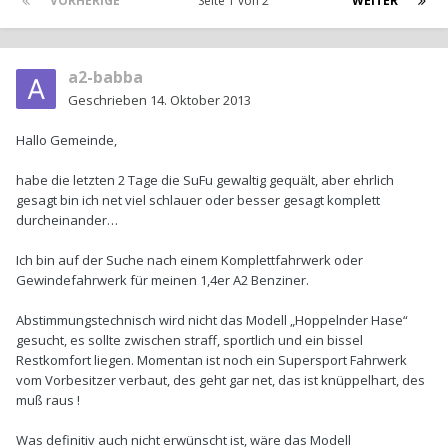
VORHERIGE
Seite 1 von 2
WEITER
a2-babba
Geschrieben
14. Oktober 2013
Hallo Gemeinde,
habe die letzten 2 Tage die SuFu gewaltig gequält, aber ehrlich
gesagt bin ich net viel schlauer oder besser gesagt komplett
durcheinander…
Ich bin auf der Suche nach einem Komplettfahrwerk oder
Gewindefahrwerk für meinen 1,4er A2 Benziner.
Abstimmungstechnisch wird nicht das Modell „Hoppelnder Hase“
gesucht, es sollte zwischen straff, sportlich und ein bissel
Restkomfort liegen. Momentan ist noch ein Supersport Fahrwerk
vom Vorbesitzer verbaut, des geht gar net, das ist knüppelhart, des
muß raus !
Was definitiv auch nicht erwünscht ist, wäre das Modell