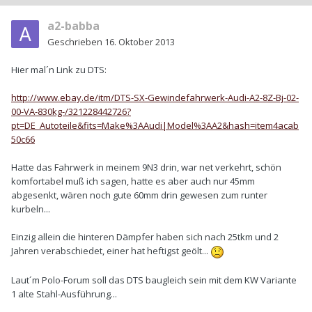
a2-babba
Geschrieben
16. Oktober 2013
Hier mal´n Link zu DTS:
http://www.ebay.de/itm/DTS-SX-Gewindefahrwerk-Audi-A2-8Z-Bj-02-
00-VA-830kg-/321228442726?
pt=DE_Autoteile&fits=Make%3AAudi|Model%3AA2&hash=item4acab
50c66
Hatte das Fahrwerk in meinem 9N3 drin, war net verkehrt, schön
komfortabel muß ich sagen, hatte es aber auch nur 45mm
abgesenkt, wären noch gute 60mm drin gewesen zum runter
kurbeln...
Einzig allein die hinteren Dämpfer haben sich nach 25tkm und 2
Jahren verabschiedet, einer hat heftigst geölt...
Laut´m Polo-Forum soll das DTS baugleich sein mit dem KW Variante
1 alte Stahl-Ausführung...