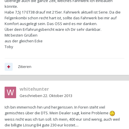
überlege auch die ganze Zeit, welches Fahrwerk ich einbauen
könnte.
Habe 7,5J 17 ET38 drauf mit 215er. Fahrwerk aktuell ist Serie. Da die
Felgenkombi schon recht hart ist, sollte das Fahrwerk bei mir auf
Komfort ausgelegt sein. Das OSS wird es mir danken.
Über dein Erfahrungsbericht wäre ich Dir sehr dankbar.
Mit besten Grüßen
aus der gleichen Ecke
Toby
Zitieren
whitehunter
Geschrieben
22. Oktober 2013
Ich bin immernoch hin und hergerissen. In Foren steht viel
gemischtes über die DTS. Mein Dealer sagt, keine Probleme
weiss nicht was ich tun soll. Ich mein, 400 eur sind wenig, auch weil
die billigte Lösung B4 gute 230 eur kostet....