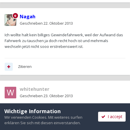
Nagah
Geschrieben
22. Oktober 2013
Ich wollte halt kein billiges Gewindefahrwerk, weil der Aufwand das
Fahrwerk zu tauschen ja doch recht hoch ist und mehrmals
wechseln jetzt nicht sooo erstrebenswert ist.
Zitieren
whitehunter
Geschrieben
23. Oktober 2013
@weldingboy78.....
Wichtige Information
I accept
Wir verwenden Cookies. Mit weiteres surfen
Das DTS SX, sprich, das billigere welches man mit KW Var.1 und AP
erklären Sie sich mit diesen einverstanden.
und Weitec vergleichen kann. Nicht härteverstellbar, ganz normales