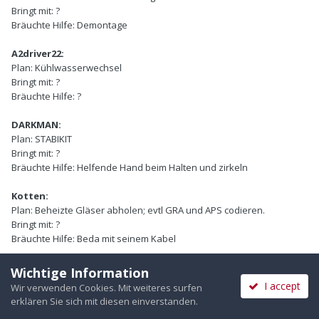
Bringt mit:
?
Bräuchte Hilfe:
Demontage
A2driver22:
Plan:
Kühlwasserwechsel
Bringt mit:
?
Bräuchte Hilfe:
?
DARKMAN:
Plan:
STABIKIT
Bringt mit:
?
Bräuchte Hilfe:
Helfende Hand beim Halten und zirkeln
Kotten:
Plan:
Beheizte Gläser abholen; evtl GRA und APS codieren.
Bringt mit:
?
Bräuchte Hilfe:
Beda mit seinem Kabel
RS655:
Wichtige Information
Plan:
Fehler auslesen, auf Verbrennungsaussetzer überprüfen,
I accept
Wir verwenden Cookies. Mit weiteres surfen
Beda bring bitte VCSD mit,
erklären Sie sich mit diesen einverstanden.
Zündkerzen auf Bild überprüfen, hat jemand eine