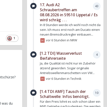
17. Audi A2
43
Schraubertreffen am
08.08.2026 in 59510 Lippetal / Es
wird schräg . . .
In 8 Stunden werde ich wohl noch nicht da
sein. Ich muss erst noch am Ducato einen
neuen Bremsdruckregler einbauen...
1
vor 6 Stunden
in
NRW
[1.2 TDI] Wasserverlust
4
Beifahrerseite
Ja, die Qualität ist nicht nur im Zubehör
ätzend geworden. Sogar originale
Antriebswellenmanschetten von VW...
ntschürze?
vor 6 Stunden
in
Technik
[1.4 TDI AMF] Tausch der
10
Schaltwelle: Infos benötigt.
Für den Preis lohnt es sich schon über ein
nd was du
MYP Getriebe nachzudenken. Die werden