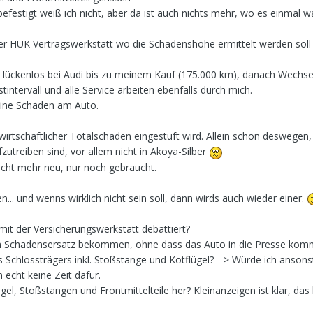
efestigt weiß ich nicht, aber da ist auch nichts mehr, wo es einmal w
ner HUK Vertragswerkstatt wo die Schadenshöhe ermittelt werden soll
lückenlos bei Audi bis zu meinem Kauf (175.000 km), danach Wechse
intervall und alle Service arbeiten ebenfalls durch mich.
ne Schäden am Auto.
 wirtschaftlicher Totalschaden eingestuft wird. Allein schon deswegen,
utreiben sind, vor allem nicht in Akoya-Silber
nicht mehr neu, nur noch gebraucht.
n... und wenns wirklich nicht sein soll, dann wirds auch wieder einer.
it der Versicherungswerkstatt debattiert?
n Schadensersatz bekommen, ohne dass das Auto in die Presse kom
 Schlossträgers inkl. Stoßstange und Kotflügel? --> Würde ich anson
echt keine Zeit dafür.
l, Stoßstangen und Frontmittelteile her? Kleinanzeigen ist klar, d