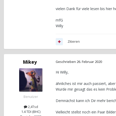
vielen Dank für viele lesen bis hier 
mfG
Willy
Zitieren
Mikey
Geschrieben
26. Februar 2020
Hi Willy,
ähnliches ist mir auch passiert, ab
Wurde mir gesagt das es kein Probl
Benutzer
Demnächst kann ich Dir mehr berich
2,4Tsd
1.4 TDI (BHC)
Vielleicht stellst noch ein Paar Bi