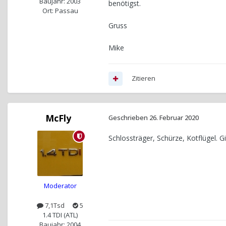
Baujahr: 2003
benötigst.
Ort: Passau
Gruss
Mike
Zitieren
McFly
Geschrieben
26. Februar 2020
Schlossträger, Schürze, Kotflügel. Gib
Moderator
7,1Tsd
5
1.4 TDI (ATL)
Baujahr: 2004