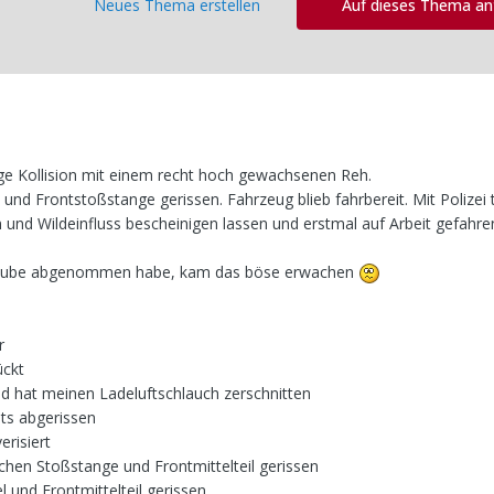
Neues Thema erstellen
Auf dieses Thema a
tige Kollision mit einem recht hoch gewachsenen Reh.
 und Frontstoßstange gerissen. Fahrzeug blieb fahrbereit. Mit Polizei t
und Wildeinfluss bescheinigen lassen und erstmal auf Arbeit gefahre
 Haube abgenommen habe, kam das böse erwachen
r
ückt
d hat meinen Ladeluftschlauch zerschnitten
hts abgerissen
erisiert
schen Stoßstange und Frontmittelteil gerissen
l und Frontmittelteil gerissen