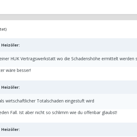
tet)
b
Heizöler
:
 einer HUK Vertragswerkstatt wo die Schadenshöhe ermittelt werden s
ter wäre besser!
b
Heizöler
:
als wirtschaftlicher Totalschaden eingestuft wird
den Fall. Ist aber nicht so schlimm wie du offenbar glaubst!
b
Heizöler
: