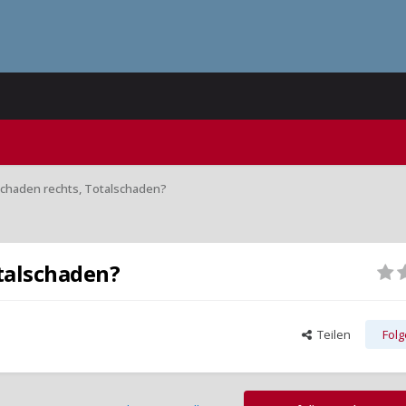
schaden rechts, Totalschaden?
talschaden?
Teilen
Fol