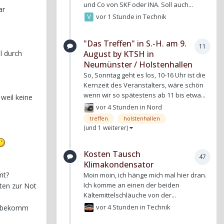
und Co von SKF oder INA. Soll auch...
ar
vor 1 Stunde
in
Technik
"Das Treffen" in S.-H. am 9.
11
August by KTSH in
l durch
Neumünster / Holstenhallen
So, Sonntag geht es los, 10-16 Uhr ist die
Kernzeit des Veranstalters, wäre schön
wenn wir so spätestens ab 11 bis etwa...
 weil keine
vor 4 Stunden
in
Nord
treffen
holstenhallen
(und 1 weiterer)
Kosten Tausch
47
Klimakondensator
mt?
Moin moin, ich hänge mich mal hier dran.
Ich komme an einen der beiden
sten zur Not
Kältemittelschläuche von der...
vor 4 Stunden
in
Technik
as bekomm