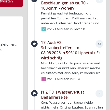
ntworten
Beschleunigen ab ca. 70 -
100km/h - woher?
Perfekt gewuchtet bedeutet nicht
perfekten Rundlauf. Prüft man so: Rad
anheben. Hinten per Hand drehen und...
vor 21 Minuten
in
Technik
17. Audi A2
43
elefoniert,
Schraubertreffen am
n.
08.08.2026 in 59510 Lippetal / Es
wird schräg . . .
Moin Moin, seit Ihr da, passt wieder mal
bestimmt hier nicht rein, aber ich mache
es einfach mal, also sorry im voraus. Ich...
vor 31 Minuten
in
NRW
[1.2 TDI] Wasserverlust
4
Beifahrerseite
Conti Wasserpumpen taugen leider
nichts mehr. Original kaufen. Spannrollen