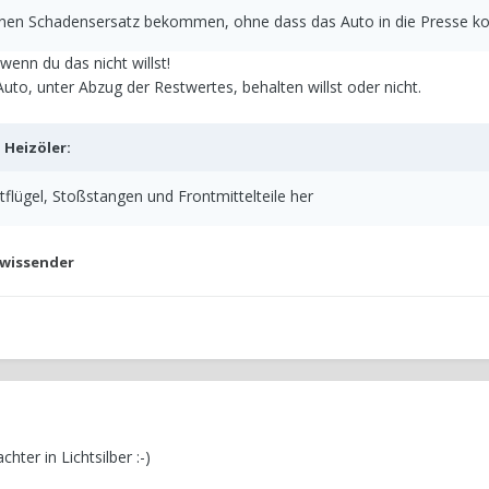
inen Schadensersatz bekommen, ohne dass das Auto in die Presse 
enn du das nicht willst!
to, unter Abzug der Restwertes, behalten willst oder nicht.
b
Heizöler
:
ügel, Stoßstangen und Frontmittelteile her
wissender
chter in Lichtsilber
:-)