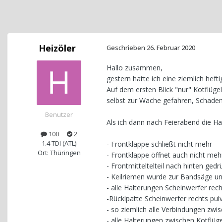
Heizöler
Geschrieben
26. Februar 2020
Hallo zusammen,
gestern hatte ich eine ziemlich hef
Auf dem ersten Blick "nur" Kotflügel
selbst zur Wache gefahren, Schaden 
Benutzer
Als ich dann nach Feierabend die
100
2
1.4 TDI (ATL)
- Frontklappe schließt nicht mehr
Ort: Thüringen
- Frontklappe öffnet auch nicht meh
- Frontmitteltelteil nach hinten gedr
- Keilriemen wurde zur Bandsäge un
- alle Halterungen Scheinwerfer rec
-Rücklpatte Scheinwerfer rechts pulv
- so ziemlich alle Verbindungen zwi
- alle Halterungen zwischen Kotflüge