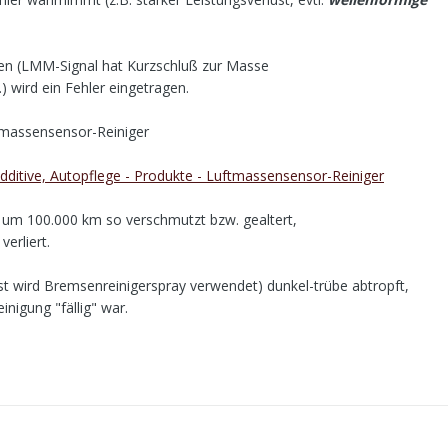
ten (LMM-Signal hat Kurzschluß zur Masse
 wird ein Fehler eingetragen.
tmassensensor-Reiniger
ditive, Autopflege - Produkte - Luftmassensensor-Reiniger
g um 100.000 km so verschmutzt bzw. gealtert,
erliert.
st wird Bremsenreinigerspray verwendet) dunkel-trübe abtropft,
inigung "fällig" war.