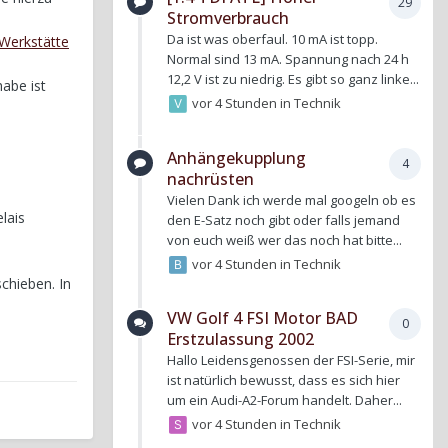
29
Stromverbrauch
Da ist was oberfaul. 10 mA ist topp.
 Werkstätte
Normal sind 13 mA. Spannung nach 24 h
12,2 V ist zu niedrig. Es gibt so ganz linke...
abe ist
vor 4 Stunden
in
Technik
Anhängekupplung
4
nachrüsten
Vielen Dank ich werde mal googeln ob es
lais
den E-Satz noch gibt oder falls jemand
von euch weiß wer das noch hat bitte...
vor 4 Stunden
in
Technik
chieben. In
VW Golf 4 FSI Motor BAD
0
Erstzulassung 2002
Hallo Leidensgenossen der FSI-Serie, mir
ist natürlich bewusst, dass es sich hier
um ein Audi-A2-Forum handelt. Daher...
vor 4 Stunden
in
Technik