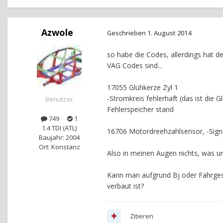
Azwole
Geschrieben
1. August 2014
so habe die Codes, allerdings hat 
VAG Codes sind...
17055 Glühkerze Zyl 1
-Stromkreis fehlerhaft (das ist die 
Benutzer
Fehlerspeicher stand
749
1
1.4 TDI (ATL)
16706 Motordreehzahlsensor, -Signal
Baujahr: 2004
Ort: Konstanz
Also in meinen Augen nichts, was un
Kann man aufgrund Bj oder Fahrgeste
verbaut ist?
Zitieren