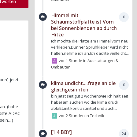
ntworten
Himmel mit
0
Schaumstoffplatte ist Vorn
bei Sonnenblenden ab durch
Hitze
Ich möchte die Platte am Himmel vorn neu
verkleben.Dünner Sprühkleber wird nicht
halten,nehme ich an.Ich dachte vielleicht...
vor 1 Stunde
in
Ausstattungen &
Umbauten
ann) jetzt
klima undicht....frage an die
0
gleichgesinnten
bin jetzt seit gut 2 wochen(wie ich halt zeit
habe) am suchen wo die klima druck
 an. (habe
abläßt.mit kontrastmittel und auch...
musste ADAC
vor 2 Stunden
in
Technik
in....)
[1.4 BBY]
24