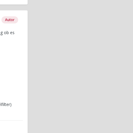
Autor
ng ob es
ilter)