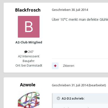
Blackfrosch
Geschrieben
30. Juli 2014
Über 10°C merkt man defekte Glühke
A2-Club Mitglied
247
A2 Interessent
Baujahr:
Ort: bei Darmstadt
Zitieren
Azwole
Geschrieben
31. Juli 2014
(bearbeitet)
A2-D2 schrieb: