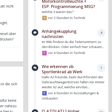
Motorkontrollleuchte +
ESP. Programmierung MSG?
att nicht
welche 3 waren das?
vor 3 Stunden
in
Technik
ugel,
Anhängekupplung
4
Diesel über
nachrüsten
udrücken?
Im Wiki findest du die Teilenummern zu
den Böcken. Oder einfach hier schauen...
vor 4 Stunden
in
Technik
Wie erkennen ob
1
Sportlenkrad ab Werk
Hallo A2 Freunde, beim durchforsten der
Gebrauchtwagenbörsen fallen mir immer
or die sich
wieder A2 auf, welche ein/das...
vor 4 Stunden
in
Ausstattungen &
Umbauten
afür keine
her nahezu
[1.4 TDI ATL] Hoher
be hierzu