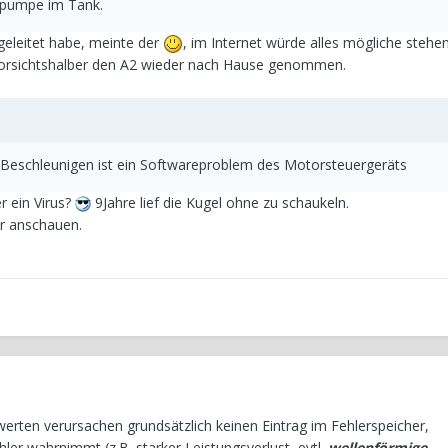
itpumpe im Tank.
rgeleitet habe, meinte der
, im Internet würde alles mögliche stehe
 vorsichtshalber den A2 wieder nach Hause genommen.
 Beschleunigen ist ein Softwareproblem des Motorsteuergeräts
r ein Virus?
9Jahre lief die Kugel ohne zu schaukeln.
r anschauen.
ten verursachen grundsätzlich keinen Eintrag im Fehlerspeicher,
ler wahrnimmt (z.B. starker Leistungsverlust, evtl.
wellenförmige