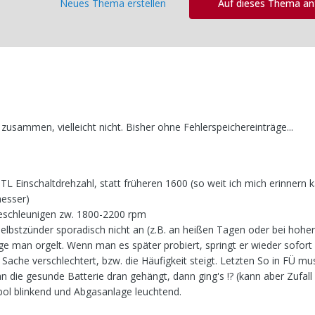
Neues Thema erstellen
Auf dieses Thema a
zusammen, vielleicht nicht. Bisher ohne Fehlerspeichereinträge...
TL Einschaltdrehzahl, statt früheren 1600 (so weit ich mich erinnern k
messer)
 Beschleunigen zw. 1800-2200 rpm
elbstzünder sporadisch nicht an (z.B. an heißen Tagen oder bei hoher
nge man orgelt. Wenn man es später probiert, springt er wieder sofort
e Sache verschlechtert, bzw. die Häufigkeit steigt. Letzten So in FÜ 
 die gesunde Batterie dran gehängt, dann ging's !? (kann aber Zufall se
ol blinkend und Abgasanlage leuchtend.