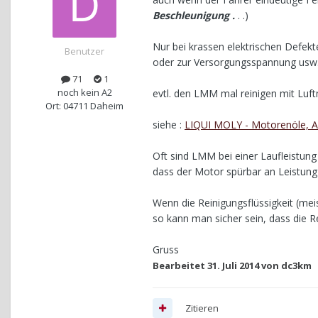
Beschleunigung .
. .)
Nur bei krassen elektrischen Defek
Benutzer
oder zur Versorgungsspannung usw.)
71
1
noch kein A2
evtl. den LMM mal reinigen mit Luf
Ort: 04711 Daheim
siehe :
LIQUI MOLY - Motorenöle, Ad
Oft sind LMM bei einer Laufleistun
dass der Motor spürbar an Leistung v
Wenn die Reinigungsflüssigkeit (mei
so kann man sicher sein, dass die Re
Gruss
Bearbeitet
31. Juli 2014
von dc3km
Zitieren