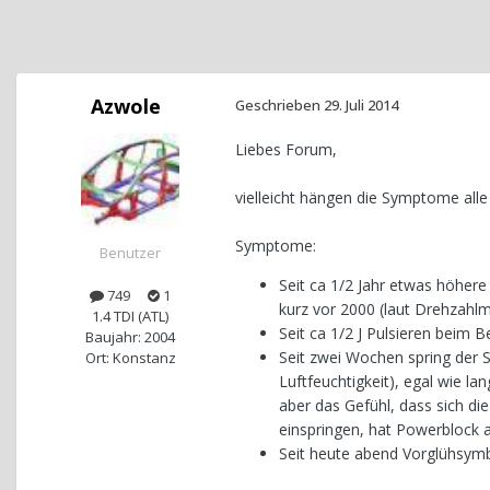
Azwole
Geschrieben
29. Juli 2014
Liebes Forum,
vielleicht hängen die Symptome alle 
Symptome:
Benutzer
Seit ca 1/2 Jahr etwas höhere 
749
1
kurz vor 2000 (laut Drehzahl
1.4 TDI (ATL)
Seit ca 1/2 J Pulsieren beim
Baujahr: 2004
Seit zwei Wochen spring der S
Ort: Konstanz
Luftfeuchtigkeit), egal wie la
aber das Gefühl, dass sich di
einspringen, hat Powerblock an
Seit heute abend Vorglühsymb