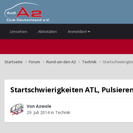
Umsehen
Aktivitäten
Anmelden!
Startseite
Forum
Rund um den A2
Technik
Startschwierigke
Startschwierigkeiten ATL, Pulsier
Von
Azwole
29. Juli 2014
in
Technik