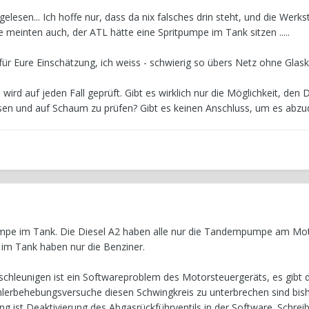
lesen... Ich hoffe nur, dass da nix falsches drin steht, und die Werkst
 meinten auch, der ATL hätte eine Spritpumpe im Tank sitzen .....
 für Eure Einschätzung, ich weiss - schwierig so übers Netz ohne Glask
wird auf jeden Fall geprüft. Gibt es wirklich nur die Möglichkeit, den 
assen und auf Schaum zu prüfen? Gibt es keinen Anschluss, um es abz
pumpe im Tank. Die Diesel A2 haben alle nur die Tandempumpe am Mot
im Tank haben nur die Benziner.
schleunigen ist ein Softwareproblem des Motorsteuergeräts, es gibt d
hlerbehebungsversuche diesen Schwingkreis zu unterbrechen sind bis
ng ist Deaktivierung des Abgasrückführventils in der Software. Schrei