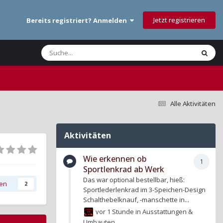
Jetzt registrieren
Bereits registriert? Anmelden
Alle Aktivitäten
Aktivitäten
Wie erkennen ob
1
Sportlenkrad ab Werk
Das war optional bestellbar, hieß:
gen
2
Sportlederlenkrad im 3-Speichen-Design
Schalthebelknauf, -manschette in...
vor 1 Stunde
in
Ausstattungen &
Umbauten