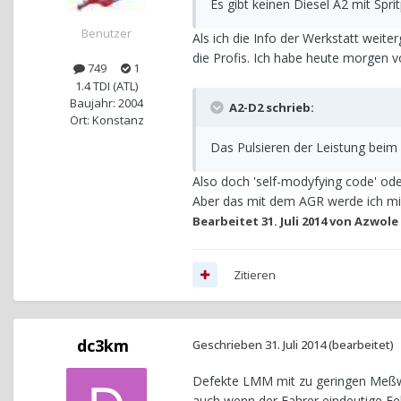
Es gibt keinen Diesel A2 mit Spr
Benutzer
Als ich die Info der Werkstatt weite
die Profis. Ich habe heute morgen
749
1
1.4 TDI (ATL)
Baujahr: 2004
A2-D2 schrieb:
Ort: Konstanz
Das Pulsieren der Leistung beim
Also doch 'self-modyfying code' ode
Aber das mit dem AGR werde ich mi
Bearbeitet
31. Juli 2014
von Azwole
Zitieren
dc3km
Geschrieben
31. Juli 2014
(bearbeitet)
Defekte LMM mit zu geringen Meßwer
auch wenn der Fahrer eindeutige Feh