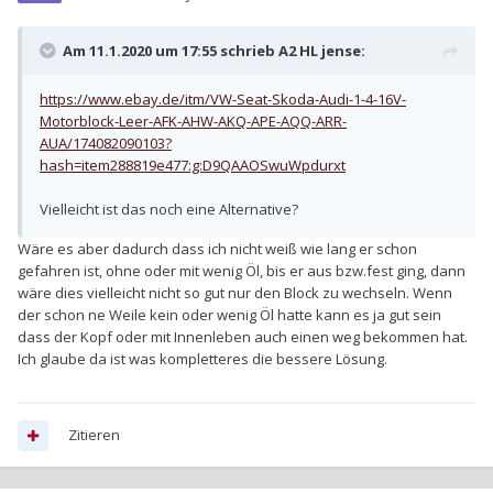
Am 11.1.2020 um 17:55 schrieb
A2 HL jense
:
https://www.ebay.de/itm/VW-Seat-Skoda-Audi-1-4-16V-
Motorblock-Leer-AFK-AHW-AKQ-APE-AQQ-ARR-
AUA
/174082090103?
hash=item288819e477:g:D9QAAOSwuWpdurxt
Vielleicht ist das noch eine Alternative?
Wäre es aber dadurch dass ich nicht weiß wie lang er schon
gefahren ist, ohne oder mit wenig Öl, bis er aus bzw.fest ging, dann
wäre dies vielleicht nicht so gut nur den Block zu wechseln. Wenn
der schon ne Weile kein oder wenig Öl hatte kann es ja gut sein
dass der Kopf oder mit Innenleben auch einen weg bekommen hat.
Ich glaube da ist was kompletteres die bessere Lösung.
Zitieren