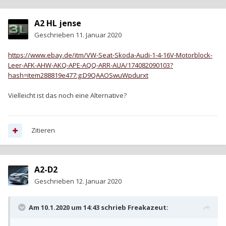
A2 HL jense
Geschrieben
11. Januar 2020
https://www.ebay.de/itm/VW-Seat-Skoda-Audi-1-4-16V-Motorblock-
Leer-AFK-AHW-AKQ-APE-AQQ-ARR-
AUA
/174082090103?
hash=item288819e477:g:D9QAAOSwuWpdurxt
Vielleicht ist das noch eine Alternative?
Zitieren
A2-D2
Geschrieben
12. Januar 2020
Am 10.1.2020 um 14:43 schrieb
Freakazeut
: