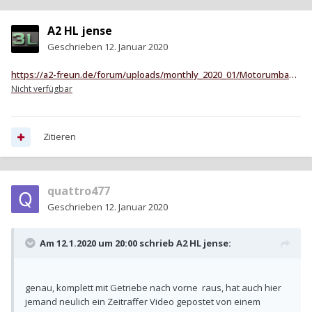
A2 HL jense
Geschrieben
12. Januar 2020
https://a2-freun.de/forum/uploads/monthly_2020_01/Motorumbau2019.mp4.3487226ca40245d955f49303867af1d9.mp4
Nicht verfügbar
Zitieren
quattro477
Geschrieben
12. Januar 2020
Am 12.1.2020 um 20:00 schrieb
A2 HL jense
:
genau, komplett mit Getriebe nach vorne raus, hat auch hier
jemand neulich ein Zeitraffer Video gepostet von einem