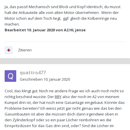
Ich habe hier schon den Beitrag gesehen
https://wiki.a2-
Ja, das passt! Mechanisch sind Block und Kopf identisch, du musst
freun.de/wiki/index.php/Unterschiede_AUA_BBY
wo genau
halt die Anbauteile alle vom alten Motor übernehmen. Wenn der
erklärt wird worin der Unterschied beider Motor besteht.
Motor schon auf dem Tisch liegt, ggf. gleich die Kolbenringe neu
Verstehe ich es richtig dass der Unterschied "nur" bei den
machen.
Anbauteilen besteht. Also ist der reine Motor, also
Bearbeitet
10. Januar 2020
von A2 HL jense
Rumpfmotor/Motorblock mit Ölwanne, Kurbelwelle, Kolben
usw. der gleiche? Ja und Zylinderkopf mit Ventilen und
Nockenwelle usw. ,ist das auch identisch? Also meine Frage
wäre, wenn ich den
Zitieren
AUA
Motor kaufe, kann ich den dann ohne
Probleme in den A2 wo der
BBY
drin war einbauen wenn ich
alles umbaue, also alle Anbauteile usw. von dem
BBY
an den
AUA
anbaue..., würde das funktionieren?
quattro477
Geschrieben
10. Januar 2020
Cool, das klingt gut. Noch ne andere Frage wo ich auch noch nicht so
richtig bescheid wusste. Der
BBY
also der noch im A2 von meinem
Kumpel drin ist, der hat noch eine Gasanlage eingebaut. Könnte das
Probleme bereiten? Ich weiss jetzt gar nicht genau wie das bei den
Gasumbauten ist aber die müssen doch dann irgendwie oben in
den Zylinderkopf oder so ein paar Löcher reinbohren wo die
Einspritzdüsen für das Gas drin sind, oder? Sind die Löcher im