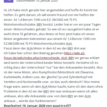
Geschrieben
10. Januar 2020
Hi, ich habe mich gerade hier angemeldet und hoffe ihr könnt mir
helfen. Es geht darum, ich will einem Freund von mir helfen der
einen A2 1,4 Benzin 1390 ccm EZ: 09/2002 mit 75 PS
Motorkennbuchstabe:
BBY
besitzt. Leider hat er vor ein paar Tagen
einen Motorschaden gehabt. So wie ich es rausgehört habe ist er
wohl ohne Öl gefahren, also Motor ist fest. Jetzt habe ich einen
Motor angeboten bekommen aus einem A2 1,4 Benzin 1390 ccm
EZ:08/2000 mit 75 PS Motorkennbuchstabe
AUA
.
Passt denn der
AUA
Motor in den A2 wo der
BBY
drin war.
Ich habe hier schon den Beitrag gesehen
https://wiki.a2-
freun.de/wiki/index.php/Unterschiede_AUA_BBY
wo genau erklärt
wird worin der Unterschied beider Motor besteht. Verstehe ich es
richtig dass der Unterschied "nur" bei den Anbauteilen besteht. Also
ist der reine Motor, also Rumpfmotor/Motorblock mit Ölwanne,
Kurbelwelle, Kolben usw. der gleiche? Ja und Zylinderkopf mit
Ventilen und Nockenwelle usw. ,ist das auch identisch? Also meine
Frage wäre, wenn ich den
AUA
Motor kaufe, kann ich den dann ohne
Probleme in den A2 wo der
BBY
drin war einbauen wenn ich alles
umbaue, also alle Anbauteile usw. von dem
BBY
an den
AUA
anbaue..., würde das funktionieren?
Bearbeitet
10. Januar 2020
von quattro477