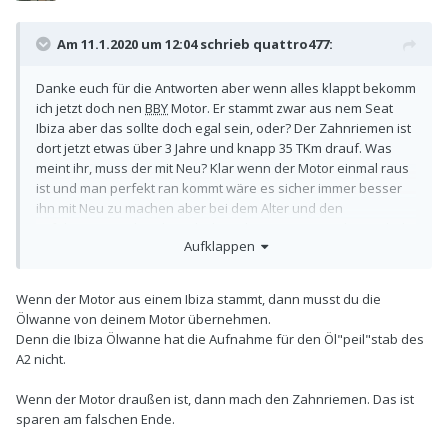
Am 11.1.2020 um 12:04 schrieb
quattro477
:
Danke euch für die Antworten aber wenn alles klappt bekomm
ich jetzt doch nen
BBY
Motor. Er stammt zwar aus nem Seat
Ibiza aber das sollte doch egal sein, oder? Der Zahnriemen ist
dort jetzt etwas über 3 Jahre und knapp 35 TKm drauf. Was
meint ihr, muss der mit Neu? Klar wenn der Motor einmal raus
ist und man perfekt ran kommt wäre es sicher immer besser
ihn mit Neu zu machen aber bei dem Alter und den
gefahrenen Km hat dass doch noch 50 TKm Zeit, oder? Hab da
Aufklappen
mal was von gehört dass die immer mal Probleme
haben/hatten mit ner Plaste-Spannrolle..., stimmt das? Was
meint ihr, wie wäre es am besten?
Wenn der Motor aus einem Ibiza stammt, dann musst du die
Ölwanne von deinem Motor übernehmen.
Denn die Ibiza Ölwanne hat die Aufnahme für den Öl"peil"stab des
A2 nicht.
Wenn der Motor draußen ist, dann mach den Zahnriemen. Das ist
sparen am falschen Ende.