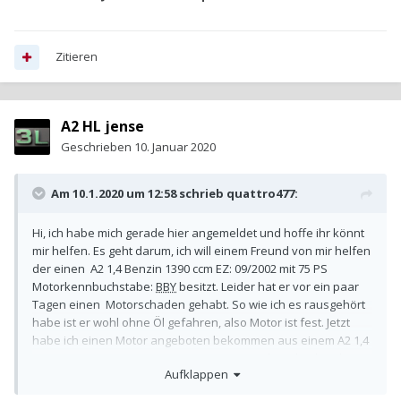
Zitieren
A2 HL jense
Geschrieben
10. Januar 2020
Am 10.1.2020 um 12:58 schrieb
quattro477
:
Hi, ich habe mich gerade hier angemeldet und hoffe ihr könnt
mir helfen. Es geht darum, ich will einem Freund von mir helfen
der einen A2 1,4 Benzin 1390 ccm EZ: 09/2002 mit 75 PS
Motorkennbuchstabe:
BBY
besitzt. Leider hat er vor ein paar
Tagen einen Motorschaden gehabt. So wie ich es rausgehört
habe ist er wohl ohne Öl gefahren, also Motor ist fest. Jetzt
habe ich einen Motor angeboten bekommen aus einem A2 1,4
Benzin 1390 ccm EZ:08/2000 mit 75 PS Motorkennbuchstabe
Aufklappen
AUA
.
Passt denn der
AUA
Motor in den A2 wo der
BBY
drin war.