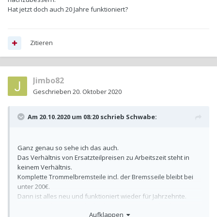
Hat jetzt doch auch 20 Jahre funktioniert?
Zitieren
Jimbo82
Geschrieben
20. Oktober 2020
Am 20.10.2020 um 08:20 schrieb
Schwabe
:
Ganz genau so sehe ich das auch.
Das Verhältnis von Ersatzteilpreisen zu Arbeitszeit steht in
keinem Verhältnis.
Komplette Trommelbremsteile incl. der Bremsseile bleibt bei
unter 200€.
Dann ist alles neu und funktioniert wieder für Jahrzehnte.
Beim Tausch von Einzelteilen bist Du immer wieder damit
Aufklappen
beschäftigt nachzubessern.