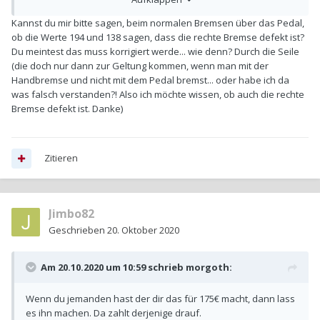
Wert der Pedalbremsung zeigt.
Kannst du mir bitte sagen, beim normalen Bremsen über das Pedal,
Somit wird das linke Bremsseil schwergäng (bzw.
ob die Werte 194 und 138 sagen, dass die rechte Bremse defekt ist?
schwergängiger als rechts) gehen.
Du meintest das muss korrigiert werde... wie denn? Durch die Seile
(die doch nur dann zur Geltung kommen, wenn man mit der
Für mich heißt das zusammenfassend: Bremse auf der
Handbremse und nicht mit dem Pedal bremst... oder habe ich da
Hinterachse erneuern und gleichzeitig die Bremsseile
was falsch verstanden?! Also ich möchte wissen, ob auch die rechte
erneuern. Ich würde hier direkt den Aufwand betreiben, auch
Bremse defekt ist. Danke)
das vordere Seil, das bis zum Handbremshebel führt,
mitzutauschen.
Zitieren
Jimbo82
Geschrieben
20. Oktober 2020
Am 20.10.2020 um 10:59 schrieb
morgoth
:
Wenn du jemanden hast der dir das für 175€ macht, dann lass
es ihn machen. Da zahlt derjenige drauf.