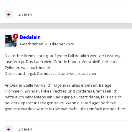
Hinterachse erneuern und gleichzeitig die Bremsseile
erneuern. Ich würde hier direkt den Aufwand betreiben, auch
das vordere Seil, das bis zum Handbremshebel führt,
Zitieren
mitzutauschen.
Bedalein
Geschrieben
20. Oktober 2020
Die rechte Bremse bringt auf jeden Fall deutlich weniger Leistung.
Insofern ja. Das kann viele Gründe haben. Verschleiß, defekter
Zylinder, was auch immer.
Das ist auch egal. Du musst sie paarweise tauschen.
An Deiner Stelle würde ich folgendes alles ersetzen: Beläge,
Trommeln, Zylinder, linkes, rechtes und vorderes Bremsseil. Ich
hätte auch mindestens ein Radlager als Ersatz dabei, falls es sich
bei der Reparatur zerlegen sollte. Wenn die Radlager noch nie
gemacht wurden, würde ich sie wahrscheinlich einfach mittauschen.
Zitieren