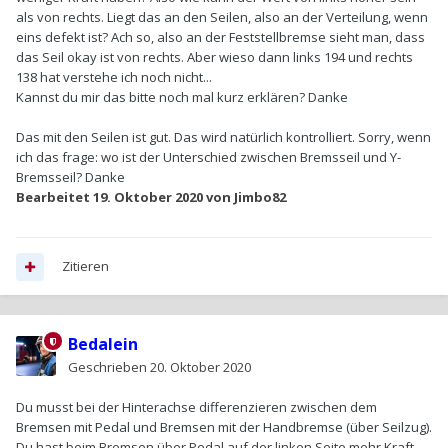
aufgescheuerte Stellen dringt Wasser/Schmutz ein, und die
als von rechts. Liegt das an den Seilen, also an der Verteilung, wenn
Seile rosten/verdrecken und klemmen irgendwann.
eins defekt ist? Ach so, also an der Feststellbremse sieht man, dass
das Seil okay ist von rechts. Aber wieso dann links 194 und rechts
Das Y-Bremsseil hat ein Gelenk, was mit der Zeit gerne rostet
138 hat verstehe ich noch nicht...
und das führt auch zu einer einseitigen Bremswirkung.
Kannst du mir das bitte noch mal kurz erklären? Danke
Das mit den Seilen ist gut. Das wird natürlich kontrolliert. Sorry, wenn
ich das frage: wo ist der Unterschied zwischen Bremsseil und Y-
Bremsseil? Danke
Bearbeitet
19. Oktober 2020
von Jimbo82
Zitieren
Bedalein
Geschrieben
20. Oktober 2020
Du musst bei der Hinterachse differenzieren zwischen dem
Bremsen mit Pedal und Bremsen mit der Handbremse (über Seilzug).
Du hast beim Bremsen über Pedal auf der linken Seite mehr Kraft