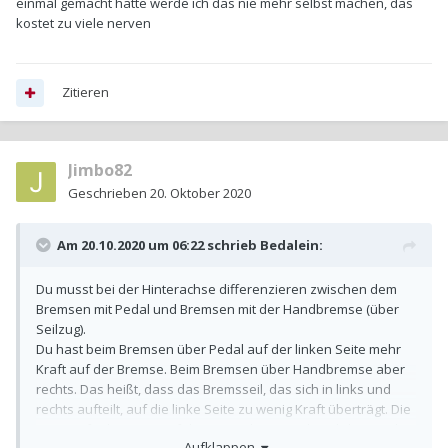
einmal gemacht hatte werde ich das nie mehr selbst machen, das
kostet zu viele nerven
Zitieren
Jimbo82
Geschrieben
20. Oktober 2020
Am 20.10.2020 um 06:22 schrieb
Bedalein
:
Du musst bei der Hinterachse differenzieren zwischen dem
Bremsen mit Pedal und Bremsen mit der Handbremse (über
Seilzug).
Du hast beim Bremsen über Pedal auf der linken Seite mehr
Kraft auf der Bremse. Beim Bremsen über Handbremse aber
rechts. Das heißt, dass das Bremsseil, das sich in links und
rechts aufteilt, auf die linke Seite zu wenig Kraft überträgt. Die
Bremse funktioniert auf der Seite aber grundsätzlich, was der
Aufklappen