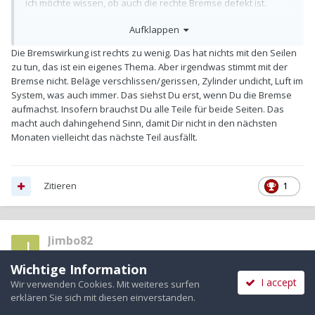
ich möchte wissen, ob auch die rechte Bremse defekt ist.
Danke)
Aufklappen
Die Bremswirkung ist rechts zu wenig. Das hat nichts mit den Seilen
zu tun, das ist ein eigenes Thema. Aber irgendwas stimmt mit der
Bremse nicht. Beläge verschlissen/gerissen, Zylinder undicht, Luft im
System, was auch immer. Das siehst Du erst, wenn Du die Bremse
aufmachst. Insofern brauchst Du alle Teile für beide Seiten. Das
macht auch dahingehend Sinn, damit Dir nicht in den nächsten
Monaten vielleicht das nächste Teil ausfällt.
Zitieren
1
Jimbo82
Geschrieben
20. Oktober 2020
Wichtige Information
I accept
Wir verwenden Cookies. Mit weiteres surfen
Am 20.10.2020 um 11:05 schrieb
Bedalein
:
erklären Sie sich mit diesen einverstanden.