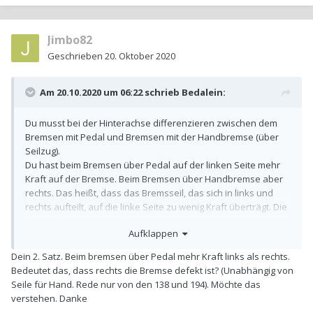
Jimbo82
Geschrieben
20. Oktober 2020
Am 20.10.2020 um 06:22 schrieb
Bedalein
:
Du musst bei der Hinterachse differenzieren zwischen dem
Bremsen mit Pedal und Bremsen mit der Handbremse (über
Seilzug).
Du hast beim Bremsen über Pedal auf der linken Seite mehr
Kraft auf der Bremse. Beim Bremsen über Handbremse aber
rechts. Das heißt, dass das Bremsseil, das sich in links und
rechts aufteilt, auf die linke Seite zu wenig Kraft überträgt. Die
Bremse funktioniert auf der Seite aber grundsätzlich, was der
Aufklappen
Wert der Pedalbremsung zeigt.
Dein 2. Satz. Beim bremsen über Pedal mehr Kraft links als rechts.
Somit wird das linke Bremsseil schwergäng (bzw.
Bedeutet das, dass rechts die Bremse defekt ist? (Unabhängig von
schwergängiger als rechts) gehen.
Seile für Hand. Rede nur von den 138 und 194). Möchte das
verstehen. Danke
Für mich heißt das zusammenfassend: Bremse auf der