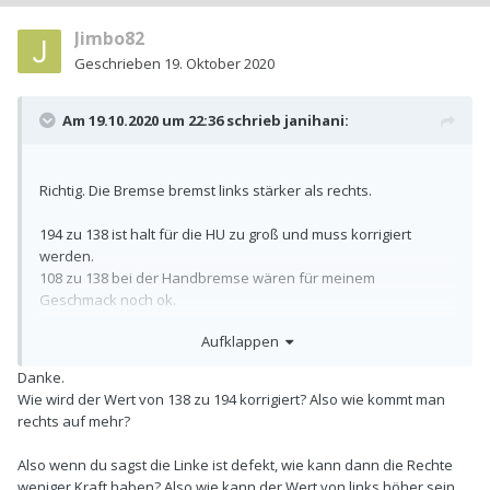
Jimbo82
Geschrieben
19. Oktober 2020
Am 19.10.2020 um 22:36 schrieb
janihani
:
Richtig. Die Bremse bremst links stärker als rechts.
194 zu 138 ist halt für die HU zu groß und muss korrigiert
werden.
108 zu 138 bei der Handbremse wären für meinem
Geschmack noch ok.
Aufklappen
Grundsätzlich scheint die Bremse zu funktionieren.
Rechts scheint der Betriebswert mit der Feststellbremse
Danke.
erreicht zu werden. Das Seil scheint ok zu sein.
Wie wird der Wert von 138 zu 194 korrigiert? Also wie kommt man
Links wird ein viel geringerer Wert mit der Feststellbremse
rechts auf mehr?
erreicht. Hier scheint was mit dem Seil nicht zu stimmen.
Also wenn du sagst die Linke ist defekt, wie kann dann die Rechte
Bremsseil prüfen, ob das noch leichtgängig ist. Durch
weniger Kraft haben? Also wie kann der Wert von links höher sein