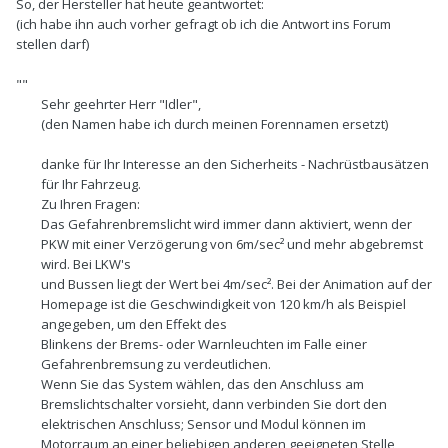
So, der Hersteller hat heute geantwortet:
(ich habe ihn auch vorher gefragt ob ich die Antwort ins Forum
stellen darf)
""
Sehr geehrter Herr "Idler",
(den Namen habe ich durch meinen Forennamen ersetzt)
danke für Ihr Interesse an den Sicherheits - Nachrüstbausätzen
für Ihr Fahrzeug.
Zu Ihren Fragen:
Das Gefahrenbremslicht wird immer dann aktiviert, wenn der
PKW mit einer Verzögerung von 6m/sec² und mehr abgebremst
wird. Bei LKW's
und Bussen liegt der Wert bei 4m/sec². Bei der Animation auf der
Homepage ist die Geschwindigkeit von 120 km/h als Beispiel
angegeben, um den Effekt des
Blinkens der Brems- oder Warnleuchten im Falle einer
Gefahrenbremsung zu verdeutlichen.
Wenn Sie das System wählen, das den Anschluss am
Bremslichtschalter vorsieht, dann verbinden Sie dort den
elektrischen Anschluss; Sensor und Modul können im
Motorraum an einer beliebigen anderen geeigneten Stelle