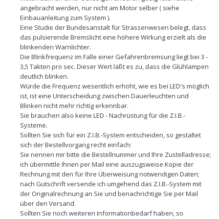
angebracht werden, nur nicht am Motor selber ( siehe
Einbauanleitung zum System ).
Eine Studie der Bundesanstalt für Strassenwesen belegt, dass
das pulsierende Bremslicht eine höhere Wirkung erzielt als die
blinkenden Warnlichter.
Die Blinkfrequenz im Falle einer Gefahrenbremsung liegt bei 3 -
3,5 Takten pro sec. Dieser Wert läßt es zu, dass die Glühlampen
deutlich blinken.
Würde die Frequenz wesentlich erhöht, wie es bei LED's möglich
ist, ist eine Unterscheidung zwischen Dauerleuchten und
Blinken nicht mehr richtig erkennbar.
Sie brauchen also keine LED - Nachrüstung für die Z.I.B.-
Systeme.
Sollten Sie sich für ein Z.I.B.-System entscheiden, so gestaltet
sich der Bestellvorgang recht einfach:
Sie nennen mir bitte die Bestellnummer und Ihre Zustelladresse;
ich übermittle Ihnen per Mail eine auszugsweise Kopie der
Rechnung mit den für Ihre Überweisung notwendigen Daten;
nach Gutschrift versende ich umgehend das Z.I.B.-System mit
der Originalrechnung an Sie und benachrichtige Sie per Mail
über den Versand.
Sollten Sie noch weiteren Informationbedarf haben, so