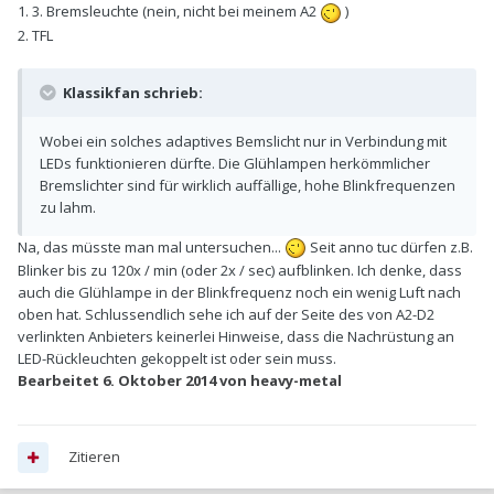
1. 3. Bremsleuchte (nein, nicht bei meinem A2
)
2. TFL
Klassikfan schrieb:
Wobei ein solches adaptives Bemslicht nur in Verbindung mit
LEDs funktionieren dürfte. Die Glühlampen herkömmlicher
Bremslichter sind für wirklich auffällige, hohe Blinkfrequenzen
zu lahm.
Na, das müsste man mal untersuchen...
Seit anno tuc dürfen z.B.
Blinker bis zu 120x / min (oder 2x / sec) aufblinken. Ich denke, dass
auch die Glühlampe in der Blinkfrequenz noch ein wenig Luft nach
oben hat. Schlussendlich sehe ich auf der Seite des von A2-D2
verlinkten Anbieters keinerlei Hinweise, dass die Nachrüstung an
LED-Rückleuchten gekoppelt ist oder sein muss.
Bearbeitet
6. Oktober 2014
von heavy-metal
Zitieren