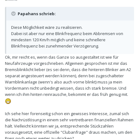
Papahans schrieb:
Diese Möglichkeit wäre zu realisieren.
Dabei ist aber nur eine Blinkfrequenz beim Abbremsen von
mindesten 120 Km/h möglich und keine schnellere
Blinkfrequenz bei zunehmender Verzögerung.
Ok, mir reicht es, wenn das Ganze so ausgestaltet ist wie für
Neufahrzeuge vorgeschrieben. Allgemein gesprochen ist mir das
Bremsblinklicht lieber (es sei denn, dass die hinteren Blinker am A2
separat angesteuert werden können), denn bei zugeschalteter
Warnblinkanlage (wenn's also auch vorne blinkt) muss ja mein
Vordermann nicht unbedingt wissen, dass ich stark bremse. Und
wenn ich ihm hinten reinrausche, bekommt er das früh genug mit.
Ich sehe hier forenseitig schon ein gewisses Interesse, zumal sich
die Nachrüstlösung in einem sehr vertretbaren finanziellen Rahmen
hält. Vielleicht könnten wir ja, entsprechende Stückzahlen
vorausgesetzt, eine offizielle "Clubanfrage" draus machen, um den
Preis noch etwas weiter zu drücken?