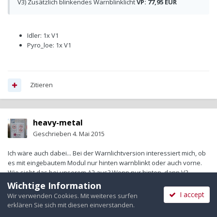
V3) Zusätzlich blinkendes Warnblinklicht
VP: 77,95 EUR
Idler: 1x V1
Pyro_loe: 1x V1
Zitieren
heavy-metal
Geschrieben
4. Mai 2015
Ich wäre auch dabei... Bei der Warnlichtversion interessiert mich, ob
es mit eingebautem Modul nur hinten warnblinkt oder auch vorne.
Wie sieht das bei unserem A2 aus? Wenn nur hinten, dann V3 -
sonst V1.
Wichtige Information
I accept
Wir verwenden Cookies. Mit weiteres surfen
Ansonsten ein Vorschlag:
erklären Sie sich mit diesen einverstanden.