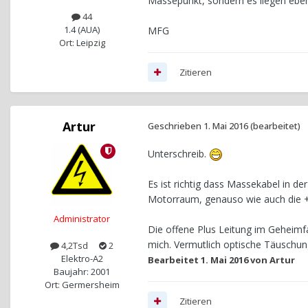
Massepunkt, sondern es liegen eben
44
1.4 (AUA)
MFG
Ort: Leipzig
Zitieren
Artur
Geschrieben
1. Mai 2016
(bearbeitet)
Unterschreib.
Es ist richtig dass Massekabel in d
Motorraum, genauso wie auch die +
Administrator
Die offene Plus Leitung im Geheimfa
mich. Vermutlich optische Täuschun
4,2Tsd
2
Elektro-A2
Bearbeitet
1. Mai 2016
von Artur
Baujahr: 2001
Ort: Germersheim
Zitieren