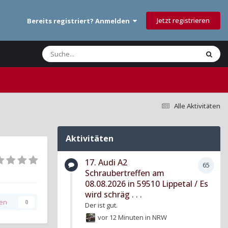
Jetzt registrieren
Bereits registriert? Anmelden
Alle Aktivitäten
Aktivitäten
17. Audi A2
65
Schraubertreffen am
08.08.2026 in 59510 Lippetal / Es
wird schräg . . .
gen
0
Der ist gut.
vor 12 Minuten
in
NRW