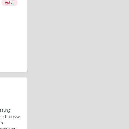
Autor
essung
die Karosse
in