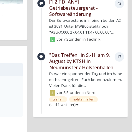
[1.2 TDI ANY]
43
Getriebesteuergerät -
Softwareänderung
Der Softwarestand in meinen beiden A2
ist 3081. Unter MWB06 steht noch
"A30XX.000 27.04.01 11:47 00.00.00"...
vor 7 Stunden
in
Technik
"Das Treffen" in S.-H. am 9.
17
August by KTSH in
Neumünster / Holstenhallen
Es war ein spannender Tag und ich habe
mich sehr gefreut Euch kennenzulernen.
Vielen Dank für die...
vor 8 Stunden
in
Nord
treffen
holstenhallen
(und 1 weiterer)