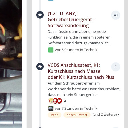
[1.2 TDI ANY]
43
Getriebesteuergerät -
Softwareänderung
Das müsste dann aber eine neue
Funktion sein, die in einem späteren
Softwarestand dazugekommen ist. ...
vor 6 Stunden
in
Technik
VCDS Anschlusstest, K1:
1
Kurzschluss nach Masse
oder K1: Kurzschluss nach Plus
Auf dem Schraubertreffen am
Wochenende hatte ein User das Problem,
dass er in kein Steuergerät...
4
vor 7 Stunden
in
Technik
(und 2 weitere)
vcds
anschlusstest