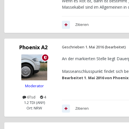
Wenn es Rot ist, dann ist bestimmt 
Massekabel sind im Allgemeinen in 
Zitieren
Phoenix A2
Geschrieben
1. Mai 2016
(bearbeitet)
An der markierten Stelle liegt Daue
Masseanschlusspunkt findet sich bei
Bearbeitet
1. Mai 2016
von Phoenix
Moderator
6Tsd
4
1.2 TDI (ANY)
Ort: NRW
Zitieren