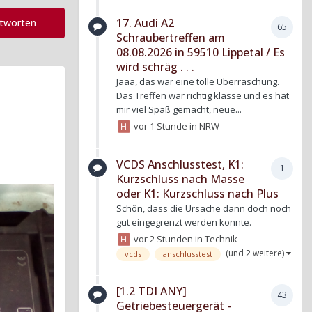
17. Audi A2
ntworten
65
Schraubertreffen am
08.08.2026 in 59510 Lippetal / Es
wird schräg . . .
Jaaa, das war eine tolle Überraschung.
Das Treffen war richtig klasse und es hat
mir viel Spaß gemacht, neue...
vor 1 Stunde
in
NRW
VCDS Anschlusstest, K1:
1
Kurzschluss nach Masse
oder K1: Kurzschluss nach Plus
Schön, dass die Ursache dann doch noch
gut eingegrenzt werden konnte.
vor 2 Stunden
in
Technik
(und 2 weitere)
vcds
anschlusstest
[1.2 TDI ANY]
43
Getriebesteuergerät -