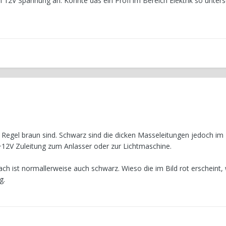
 12V Spannung an. Könnte das ein Profi im Bereich Elektrik so unters
er Regel braun sind. Schwarz sind die dicken Masseleitungen jedoch im
12V Zuleitung zum Anlasser oder zur Lichtmaschine.
ch ist normallerweise auch schwarz. Wieso die im Bild rot erscheint,
g.