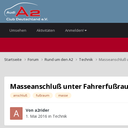
Umsehen
Aktivitäten
Anmelden!
Startseite
Forum
Rund um den A2
Technik
Masseanschluß 
Masseanschluß unter Fahrerfußra
anschluß
fußraum
masse
Von
a2rider
1. Mai 2016
in
Technik