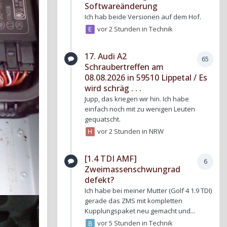
Softwareänderung
Ich hab beide Versionen auf dem Hof.
vor 2 Stunden
in
Technik
17. Audi A2
65
Schraubertreffen am
08.08.2026 in 59510 Lippetal / Es
wird schräg . . .
Jupp, das kriegen wir hin. Ich habe
einfach noch mit zu wenigen Leuten
gequatscht.
vor 2 Stunden
in
NRW
[1.4 TDI AMF]
6
Zweimassenschwungrad
defekt?
Ich habe bei meiner Mutter (Golf 4 1.9 TDI)
gerade das ZMS mit kompletten
Kupplungspaket neu gemacht und...
vor 5 Stunden
in
Technik