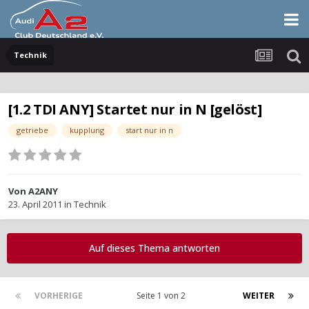
Technik
[1.2 TDI ANY] Startet nur in N [gelöst]
getriebe
kupplung
start nur in n
Von
A2ANY
23. April 2011
in
Technik
Auf dieses Thema antworten
VORHERIGE
Seite 1 von 2
WEITER