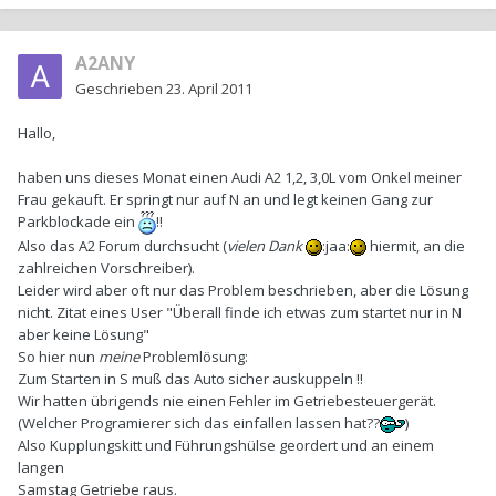
A2ANY
Geschrieben
23. April 2011
Hallo,
haben uns dieses Monat einen Audi A2 1,2, 3,0L vom Onkel meiner
Frau gekauft. Er springt nur auf N an und legt keinen Gang zur
Parkblockade ein
!!
Also das A2 Forum durchsucht (
vielen Dank
:jaa:
hiermit, an die
zahlreichen Vorschreiber).
Leider wird aber oft nur das Problem beschrieben, aber die Lösung
nicht. Zitat eines User "Überall finde ich etwas zum startet nur in N
aber keine Lösung"
So hier nun
meine
Problemlösung:
Zum Starten in S muß das Auto sicher auskuppeln !!
Wir hatten übrigends nie einen Fehler im Getriebesteuergerät.
(Welcher Programierer sich das einfallen lassen hat??
)
Also Kupplungskitt und Führungshülse geordert und an einem
langen
Samstag Getriebe raus.