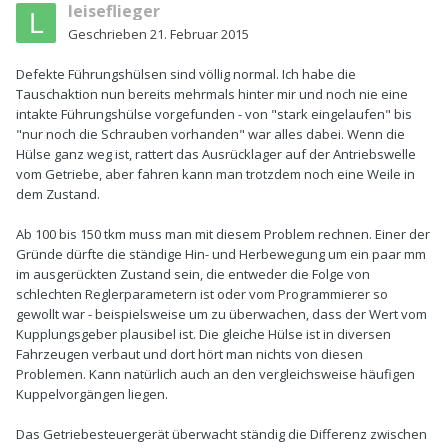
leiseflieger
Geschrieben
21. Februar 2015
Defekte Führungshülsen sind völlig normal. Ich habe die
Tauschaktion nun bereits mehrmals hinter mir und noch nie eine
intakte Führungshülse vorgefunden - von "stark eingelaufen" bis
"nur noch die Schrauben vorhanden" war alles dabei. Wenn die
Hülse ganz weg ist, rattert das Ausrücklager auf der Antriebswelle
vom Getriebe, aber fahren kann man trotzdem noch eine Weile in
dem Zustand.
Ab 100 bis 150 tkm muss man mit diesem Problem rechnen. Einer der
Gründe dürfte die ständige Hin- und Herbewegung um ein paar mm
im ausgerückten Zustand sein, die entweder die Folge von
schlechten Reglerparametern ist oder vom Programmierer so
gewollt war - beispielsweise um zu überwachen, dass der Wert vom
Kupplungsgeber plausibel ist. Die gleiche Hülse ist in diversen
Fahrzeugen verbaut und dort hört man nichts von diesen
Problemen. Kann natürlich auch an den vergleichsweise häufigen
Kuppelvorgängen liegen.
Das Getriebesteuergerät überwacht ständig die Differenz zwischen