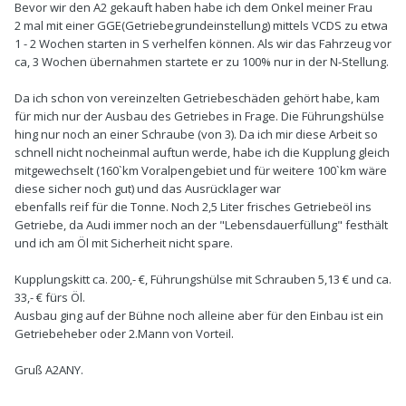
Bevor wir den A2 gekauft haben habe ich dem Onkel meiner Frau
2 mal mit einer GGE(Getriebegrundeinstellung) mittels VCDS zu etwa
1 - 2 Wochen starten in S verhelfen können. Als wir das Fahrzeug vor
ca, 3 Wochen übernahmen startete er zu 100% nur in der N-Stellung.
Da ich schon von vereinzelten Getriebeschäden gehört habe, kam
für mich nur der Ausbau des Getriebes in Frage. Die Führungshülse
hing nur noch an einer Schraube (von 3). Da ich mir diese Arbeit so
schnell nicht nocheinmal auftun werde, habe ich die Kupplung gleich
mitgewechselt (160`km Voralpengebiet und für weitere 100`km wäre
diese sicher noch gut) und das Ausrücklager war
ebenfalls reif für die Tonne. Noch 2,5 Liter frisches Getriebeöl ins
Getriebe, da Audi immer noch an der "Lebensdauerfüllung" festhält
und ich am Öl mit Sicherheit nicht spare.
Kupplungskitt ca. 200,- €, Führungshülse mit Schrauben 5,13 € und ca.
33,- € fürs Öl.
Ausbau ging auf der Bühne noch alleine aber für den Einbau ist ein
Getriebeheber oder 2.Mann von Vorteil.
Gruß A2ANY.