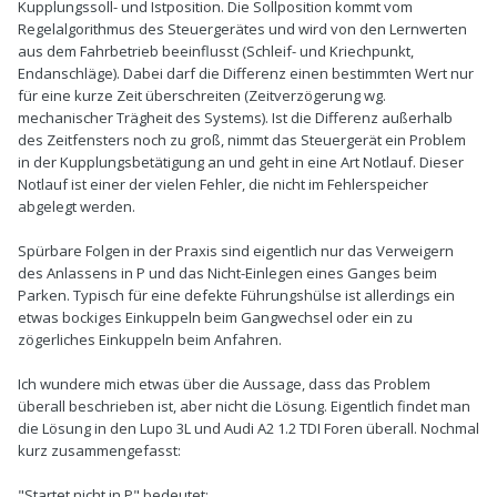
Kupplungssoll- und Istposition. Die Sollposition kommt vom
Regelalgorithmus des Steuergerätes und wird von den Lernwerten
aus dem Fahrbetrieb beeinflusst (Schleif- und Kriechpunkt,
Endanschläge). Dabei darf die Differenz einen bestimmten Wert nur
für eine kurze Zeit überschreiten (Zeitverzögerung wg.
mechanischer Trägheit des Systems). Ist die Differenz außerhalb
des Zeitfensters noch zu groß, nimmt das Steuergerät ein Problem
in der Kupplungsbetätigung an und geht in eine Art Notlauf. Dieser
Notlauf ist einer der vielen Fehler, die nicht im Fehlerspeicher
abgelegt werden.
Spürbare Folgen in der Praxis sind eigentlich nur das Verweigern
des Anlassens in P und das Nicht-Einlegen eines Ganges beim
Parken. Typisch für eine defekte Führungshülse ist allerdings ein
etwas bockiges Einkuppeln beim Gangwechsel oder ein zu
zögerliches Einkuppeln beim Anfahren.
Ich wundere mich etwas über die Aussage, dass das Problem
überall beschrieben ist, aber nicht die Lösung. Eigentlich findet man
die Lösung in den Lupo 3L und Audi A2 1.2 TDI Foren überall. Nochmal
kurz zusammengefasst:
"Startet nicht in P" bedeutet: