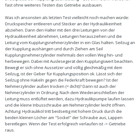
fast ohne weiteres Testen das Getriebe ausbauen.
Was ich ansonsten als letzten Test vielleicht noch machen würde:
Druckspeicher entleeren und Stecker an der Hydraulikeinheit
abziehen. Dann den Halter mit den drei Leitungen von der
Hydraulikeinheit abnehmen, Leitungen herausziehen und die
Leitung vom Kupplungsnehmerzylinder in ein Glas halten. Seilzug an
der Kupplung aushängen und durch Ziehen am Seil
Kupplungsnehmerzylinder mehrmals den vollen Weg hin- und
herbewegen. Dabei mit Auslesegerät den Kupplungswert beachten.
Bewegt er sich ohne Aussetzer und völlig gleichmäßig mit dem
Seilzug, ist der Geber für Kupplungsposition ok. Lässt sich der
Seilzug ohne Hakeln gegen die Federkraft bewegen? Ist der
Nehmerzylinder außen trocken (= dicht)? Dann ist auch der
Nehmerzylinder in Ordnung. Nach dem Wiederanschließen der
Leitung muss entlüftet werden, dazu Hydraulikpumpe laufen lassen
und die kleine Inbusschraube am Nehmerzylinder leicht öffnen.
Achtung: Hydrauliköl tritt beidseitig mit hohem Druck durch die
beiden kleinen Löcher am "Sockel" der Schraube aus, Lappen
bereitlegen. Wenn der Test erfolgreich verlaufen ist -> Getriebe
raus.