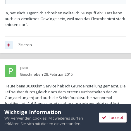
Ja, natürlich. Eigentlich schreiben wollte ich "Auspuff ab". Das kann
auch ein ziemliches Gewürge sein, weil man das Flexrohr nicht stark
knicken darf.
Zitieren
pax
Geschrieben
28. Februar 2015
Heute beim 30.000km Service hab ich Grundeinstellung gemacht. Die
lief sauber durch (gleich nach dem ersten Durchschalten der 28
Gangstellungen) und auch die Schleifpunktsuche hat normal
funktioniert. Auf Stopp startet er aber nach wie vor nicht und legt
auch keinen Gang ein beim Abstellen in Stopp.
Wichtige Information
I accept
Wir verwenden Cookies. Mit weiteres surfen
Vorher bin ich noch eine Runde gefahren und hab den MWB mit
erklären Sie sich mit diesen einverstanden.
Kupplungs-Ist- und -Sollwert geloggt. Es wäre lieb, wenn das jemand