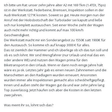
Ich bitte um Rat: unser zehn Jahre alter A2 mit 169 Tkm (1.4TDI, 75ps)
ist in der Werkstatt. Federbeine, Bremsen, Inspektion sollen in der
Audi Werkstatt 1271€ kosten. Soweit so gut. Heute morgen nun der
Anruf mit der Hiobsbotschaft der Turbolader sei kaputt und ließe
sich nur komplett austauschen. Seit einer Woche zieht der Wagen
auch nicht mehr richtig und kommt auf max 100 km/h
Geschwindigkeit.
Die Werkstatt macht mir ein Sonderangebot zu 1550€ satt 1900€ für
den Austausch. So komme ich auf knapp 3000 € für alles.
Das ist ziemlich der Hammer und ich überlege ob ich das tun soll und
ob es sich lohnt. Wir sind Wenigfahrer (nur Urlaub und mal das ein
oder andere WE) und nutzen den Wagen prima für den
Biketransport in den Urlaub. Wenn er dann noch einige Jahre hält
wäre es ja ok. Letztes Jahr gab es einen neuen Zahnriemen und die
Manschetten an den Radlagern wurden erneuert. Ansonsten
wurden immer alle Inspektionen gemacht also scheckheftgepflegt.
Innen und außen steht der Wagen gut da und war zehn Jahre lang
Top zuverlässig. Jetzt häufen sich aber die Kosten in den letzten
zwei Jahren.
Was meint ihr so, lohnt sich das?