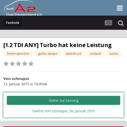
Technik
[1.2 TDI ANY] Turbo hat keine Leistung
fehlerspeicher
gelbe lampe
ladedruck
notlauf
turbo
Von
schnupsi
12. Januar 2015
in
Technik
Gehe zur Lösung
Gelöst von schnupsi,
26. Januar 2015