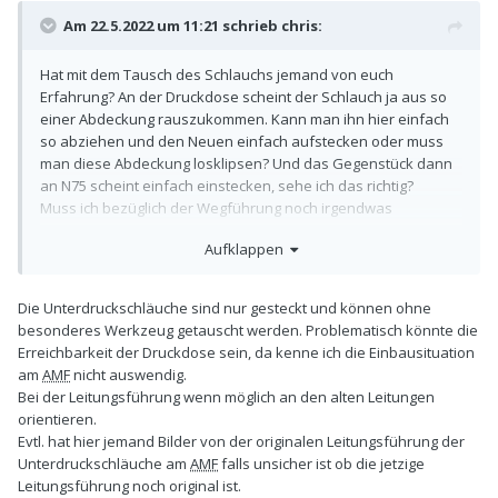
Am 22.5.2022 um 11:21 schrieb
chris
:
Hat mit dem Tausch des Schlauchs jemand von euch
Erfahrung? An der Druckdose scheint der Schlauch ja aus so
einer Abdeckung rauszukommen. Kann man ihn hier einfach
so abziehen und den Neuen einfach aufstecken oder muss
man diese Abdeckung losklipsen? Und das Gegenstück dann
an N75 scheint einfach einstecken, sehe ich das richtig?
Muss ich bezüglich der Wegführung noch irgendwas
beachten?
Aufklappen
Die Unterdruckschläuche sind nur gesteckt und können ohne
besonderes Werkzeug getauscht werden. Problematisch könnte die
Erreichbarkeit der Druckdose sein, da kenne ich die Einbausituation
am
AMF
nicht auswendig.
Bei der Leitungsführung wenn möglich an den alten Leitungen
orientieren.
Evtl. hat hier jemand Bilder von der originalen Leitungsführung der
Unterdruckschläuche am
AMF
falls unsicher ist ob die jetzige
Leitungsführung noch original ist.