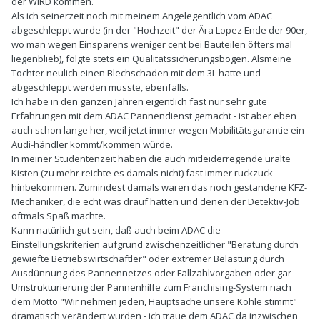
der WIRD kommen.
Als ich seinerzeit noch mit meinem Angelegentlich vom ADAC
abgeschleppt wurde (in der "Hochzeit" der Ära Lopez Ende der 90er,
wo man wegen Einsparens weniger cent bei Bauteilen öfters mal
liegenblieb), folgte stets ein Qualitätssicherungsbogen. Alsmeine
Tochter neulich einen Blechschaden mit dem 3L hatte und
abgeschleppt werden musste, ebenfalls.
Ich habe in den ganzen Jahren eigentlich fast nur sehr gute
Erfahrungen mit dem ADAC Pannendienst gemacht - ist aber eben
auch schon lange her, weil jetzt immer wegen Mobilitätsgarantie ein
Audi-händler kommt/kommen würde.
In meiner Studentenzeit haben die auch mitleiderregende uralte
Kisten (zu mehr reichte es damals nicht) fast immer ruckzuck
hinbekommen. Zumindest damals waren das noch gestandene KFZ-
Mechaniker, die echt was drauf hatten und denen der Detektiv-Job
oftmals Spaß machte.
Kann natürlich gut sein, daß auch beim ADAC die
Einstellungskriterien aufgrund zwischenzeitlicher "Beratung durch
gewiefte Betriebswirtschaftler" oder extremer Belastung durch
Ausdünnung des Pannennetzes oder Fallzahlvorgaben oder gar
Umstrukturierung der Pannenhilfe zum Franchising-System nach
dem Motto "Wir nehmen jeden, Hauptsache unsere Kohle stimmt"
dramatisch verändert wurden - ich traue dem ADAC da inzwischen