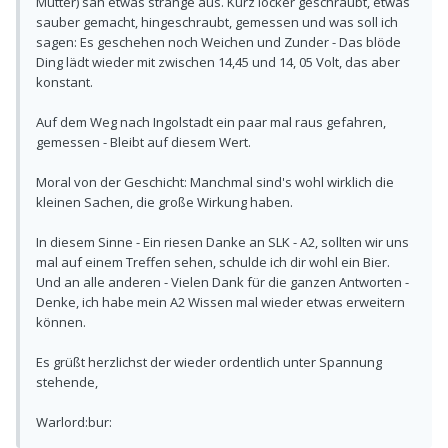
Mutter) sah etwas strange aus. Kurz locker geschraubt, etwas
sauber gemacht, hingeschraubt, gemessen und was soll ich
sagen: Es geschehen noch Weichen und Zunder - Das blöde
Ding lädt wieder mit zwischen 14,45 und 14, 05 Volt, das aber
konstant.
Auf dem Weg nach Ingolstadt ein paar mal raus gefahren,
gemessen - Bleibt auf diesem Wert.
Moral von der Geschicht: Manchmal sind's wohl wirklich die
kleinen Sachen, die große Wirkung haben.
In diesem Sinne - Ein riesen Danke an SLK - A2, sollten wir uns
mal auf einem Treffen sehen, schulde ich dir wohl ein Bier.
Und an alle anderen - Vielen Dank für die ganzen Antworten -
Denke, ich habe mein A2 Wissen mal wieder etwas erweitern
können.
Es grüßt herzlichst der wieder ordentlich unter Spannung
stehende,
Warlord:bur: