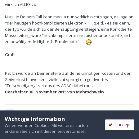
wirklich ALLES zu…
Nun - in Deinem Fall kann man ja nun wirklich nicht sagen, es läge an
"der heutigen hochkomplizierten Elektronik" … q.e.d. - es sei denn,
der Typ würde sich zu der Behauptung versteigen, eine Korrodierte
Masseleitung wäre "hochkomplizierte und bisher unbekannte, nicht
zu bewältigende Hightech-Problematik" ….
Gruß
PS: Ich würde an Deiner Stelle auf deine unnötigen Kosten und den
Zeitverlust hinweisen - vielleicht springt ein geldwertes
"Entschuldigung" seitens des ADAC dabei raus.
Bearbeitet
30. November 2015
von Mehrschwein
Zitieren
Wichtige Information
I accept
Wir verwenden Cookies. Mit weiteres surfen
erklären Sie sich mit diesen einverstanden.
slk-A2