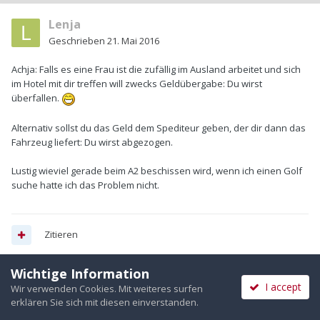
Lenja
Geschrieben
21. Mai 2016
Achja: Falls es eine Frau ist die zufällig im Ausland arbeitet und sich
im Hotel mit dir treffen will zwecks Geldübergabe: Du wirst
überfallen.
Alternativ sollst du das Geld dem Spediteur geben, der dir dann das
Fahrzeug liefert: Du wirst abgezogen.
Lustig wieviel gerade beim A2 beschissen wird, wenn ich einen Golf
suche hatte ich das Problem nicht.
Zitieren
Wichtige Information
I accept
Wir verwenden Cookies. Mit weiteres surfen
Tommigs
erklären Sie sich mit diesen einverstanden.
Geschrieben
22. Mai 2016