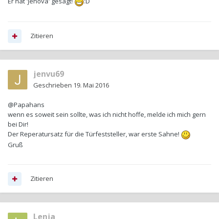
Er hat 'Jehova' gesagt!
:D
Zitieren
jenvu69
Geschrieben
19. Mai 2016
@Papahans
wenn es soweit sein sollte, was ich nicht hoffe, melde ich mich gern
bei Dir!
Der Reperatursatz für die Türfeststeller, war erste Sahne!
Gruß
Zitieren
Lenja