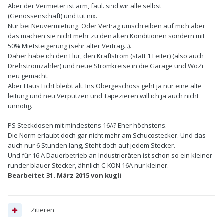
Aber der Vermieter ist arm, faul. sind wir alle selbst
(Genossenschaft) und tut nix.
Nur bei Neuvermietung. Oder Vertrag umschreiben auf mich aber
das machen sie nicht mehr zu den alten Konditionen sondern mit
50% Mietsteigerung (sehr alter Vertrag...).
Daher habe ich den Flur, den Kraftstrom (statt 1 Leiter) (also auch
Drehstromzähler) und neue Stromkreise in die Garage und WoZi
neu gemacht.
Aber Haus Licht bleibt alt. Ins Obergeschoss geht ja nur eine alte
leitung und neu Verputzen und Tapezieren will ich ja auch nicht
unnötig.
PS Steckdosen mit mindestens 16A? Eher höchstens.
Die Norm erlaubt doch gar nicht mehr am Schucostecker. Und das
auch nur 6 Stunden lang, Steht doch auf jedem Stecker.
Und für 16 A Dauerbetrieb an Industrieräten ist schon so ein kleiner
runder blauer Stecker, ähnlich C-KON 16A nur kleiner.
Bearbeitet
31. März 2015
von kugli
Zitieren