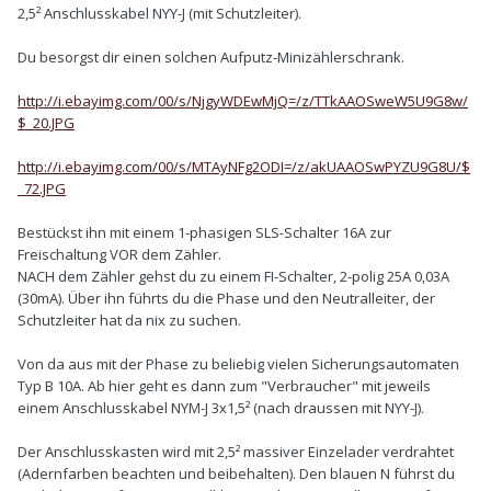
2,5² Anschlusskabel NYY-J (mit Schutzleiter).
Du besorgst dir einen solchen Aufputz-Minizählerschrank.
http://i.ebayimg.com/00/s/NjgyWDEwMjQ=/z/TTkAAOSweW5U9G8w/
$_20.JPG
http://i.ebayimg.com/00/s/MTAyNFg2ODI=/z/akUAAOSwPYZU9G8U/$
_72.JPG
Bestückst ihn mit einem 1-phasigen SLS-Schalter 16A zur
Freischaltung VOR dem Zähler.
NACH dem Zähler gehst du zu einem FI-Schalter, 2-polig 25A 0,03A
(30mA). Über ihn führts du die Phase und den Neutralleiter, der
Schutzleiter hat da nix zu suchen.
Von da aus mit der Phase zu beliebig vielen Sicherungsautomaten
Typ B 10A. Ab hier geht es dann zum "Verbraucher" mit jeweils
einem Anschlusskabel NYM-J 3x1,5² (nach draussen mit NYY-J).
Der Anschlusskasten wird mit 2,5² massiver Einzelader verdrahtet
(Adernfarben beachten und beibehalten). Den blauen N führst du