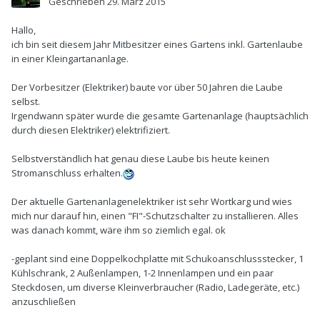
Geschrieben
29. März 2015
Hallo,
ich bin seit diesem Jahr Mitbesitzer eines Gartens inkl. Gartenlaube
in einer Kleingartananlage.
Der Vorbesitzer (Elektriker) baute vor über 50 Jahren die Laube
selbst.
Irgendwann später wurde die gesamte Gartenanlage (hauptsächlich
durch diesen Elektriker) elektrifiziert.
Selbstverständlich hat genau diese Laube bis heute keinen
Stromanschluss erhalten.
Der aktuelle Gartenanlagenelektriker ist sehr Wortkarg und wies
mich nur darauf hin, einen "FI"-Schutzschalter zu installieren. Alles
was danach kommt, wäre ihm so ziemlich egal. ok
-geplant sind eine Doppelkochplatte mit Schukoanschlussstecker, 1
Kühlschrank, 2 Außenlampen, 1-2 Innenlampen und ein paar
Steckdosen, um diverse Kleinverbraucher (Radio, Ladegeräte, etc.)
anzuschließen