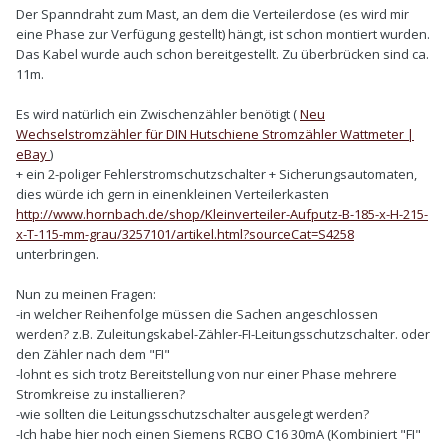
Der Spanndraht zum Mast, an dem die Verteilerdose (es wird mir
eine Phase zur Verfügung gestellt) hängt, ist schon montiert wurden.
Das Kabel wurde auch schon bereitgestellt. Zu überbrücken sind ca.
11m.
Es wird natürlich ein Zwischenzähler benötigt (
Neu
Wechselstromzähler für DIN Hutschiene Stromzähler Wattmeter |
eBay
)
+ ein 2-poliger Fehlerstromschutzschalter + Sicherungsautomaten,
dies würde ich gern in einenkleinen Verteilerkasten
http://www.hornbach.de/shop/Kleinverteiler-Aufputz-B-185-x-H-215-
x-T-115-mm-grau/3257101/artikel.html?sourceCat=S4258
unterbringen.
Nun zu meinen Fragen:
-in welcher Reihenfolge müssen die Sachen angeschlossen
werden? z.B. Zuleitungskabel-Zähler-FI-Leitungsschutzschalter. oder
den Zähler nach dem "FI"
-lohnt es sich trotz Bereitstellung von nur einer Phase mehrere
Stromkreise zu installieren?
-wie sollten die Leitungsschutzschalter ausgelegt werden?
-Ich habe hier noch einen Siemens RCBO C16 30mA (Kombiniert "FI"