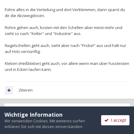
Führe alles in die Verteilung und dort Verklemmen, dann sparst du
dir die Abzweigdosen.
Rohre gehen auch, kosten mit den Schellen aber meist mehr und
sieht so nach "Keller" und "Industrie" aus.
Nagelschellen geht auch, sieht aber nach "Frickel" aus und hält nur
auf Holz vernünftig.
Kleben (Heißkleber) geht auch, vor allem wenn man über Fussleisten
und in Ecken laufen kann.
Zitieren
3 Wochen später...
Wichtige Information
I accept
Wir verwenden Cookies. Mit weiteres surfen
erklären Sie sich mit diesen einverstanden.
arosist