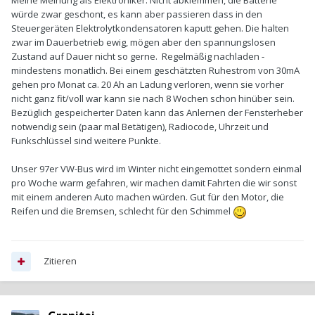
Meine Meinung als Elektroniker: Nicht abklemmen, die Batterie
würde zwar geschont, es kann aber passieren dass in den
Steuergeräten Elektrolytkondensatoren kaputt gehen. Die halten
zwar im Dauerbetrieb ewig, mögen aber den spannungslosen
Zustand auf Dauer nicht so gerne. Regelmäßig nachladen -
mindestens monatlich. Bei einem geschätzten Ruhestrom von 30mA
gehen pro Monat ca. 20 Ah an Ladung verloren, wenn sie vorher
nicht ganz fit/voll war kann sie nach 8 Wochen schon hinüber sein.
Bezüglich gespeicherter Daten kann das Anlernen der Fensterheber
notwendig sein (paar mal Betätigen), Radiocode, Uhrzeit und
Funkschlüssel sind weitere Punkte.
Unser 97er VW-Bus wird im Winter nicht eingemottet sondern einmal
pro Woche warm gefahren, wir machen damit Fahrten die wir sonst
mit einem anderen Auto machen würden. Gut für den Motor, die
Reifen und die Bremsen, schlecht für den Schimmel
Zitieren