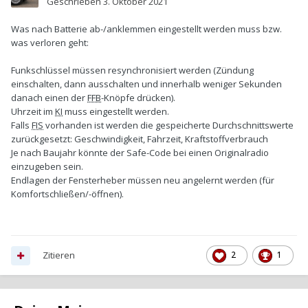
Geschrieben
3. Oktober 2021
Was nach Batterie ab-/anklemmen eingestellt werden muss bzw.
was verloren geht:
Funkschlüssel müssen resynchronisiert werden (Zündung
einschalten, dann ausschalten und innerhalb weniger Sekunden
danach einen der
FFB
-Knöpfe drücken).
Uhrzeit im
KI
muss eingestellt werden.
Falls
FIS
vorhanden ist werden die gespeicherte Durchschnittswerte
zurückgesetzt: Geschwindigkeit, Fahrzeit, Kraftstoffverbrauch
Je nach Baujahr könnte der Safe-Code bei einen Originalradio
einzugeben sein.
Endlagen der Fensterheber müssen neu angelernt werden (für
Komfortschließen/-öffnen).
Zitieren
2
1