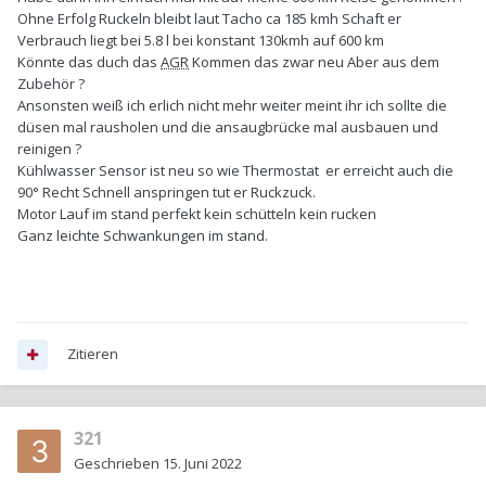
Ohne Erfolg Ruckeln bleibt laut Tacho ca 185 kmh Schaft er
Verbrauch liegt bei 5.8 l bei konstant 130kmh auf 600 km
Könnte das duch das
AGR
Kommen das zwar neu Aber aus dem
Zubehör ?
Ansonsten weiß ich erlich nicht mehr weiter meint ihr ich sollte die
düsen mal rausholen und die ansaugbrücke mal ausbauen und
reinigen ?
Kühlwasser Sensor ist neu so wie Thermostat er erreicht auch die
90° Recht Schnell anspringen tut er Ruckzuck.
Motor Lauf im stand perfekt kein schütteln kein rucken
Ganz leichte Schwankungen im stand.
Zitieren
321
Geschrieben
15. Juni 2022