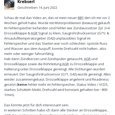
Krebserl
Geschrieben
14. Juni 2022
Schau dir mal das Video an, das ist mein neuer
BBY
den ich mir vor 2
Wochen geholt habe. Wurde mit Motorproblemen (bewusst) gekauft.
Im Fehlerspeicher befanden sind Fehler wie Zündaussetzer Zyl. 2+4
Drosselklappe &
AGR
Signal zu klein, Saugrohrdrucksensor (G71) &
Ansaulufttemperaturgeber (G42) unplausibles Signal im
Fehlerspeicher und das Starten war noch schlechter, spotzte Russ
und Wasser aus dem Auspuff, konnte Drehzahl nicht halten.. also
mehr oder weniger fahrunfähig.
Hab dann Zündkerzen und Zündspulen getauscht,
AGR
und
Drosselklappe sowie die Rohrleitung
AGR
zu Drosselklappe und
Halterung unter Drosselklappe gereinigt. Alle Dichtungen wurden
erneuert. Der Saugrohrdrucksensor (G71, G42) wurde gereinigt. Alles
wieder zusammengebaut. Drosselklappe angelernt und Readiness
gesetzt (
keine
Fehler mehr im Fehlerspeicher, Status Video / VCDS,
starkes Schütteln bleibt, Drehzahl wird konstant gehalten bei ~800
1/min).
Das könnte jetzt für dich interessant sein.
In weiteren Schritten habe ich dann alle Stecker an Drosselklappe,