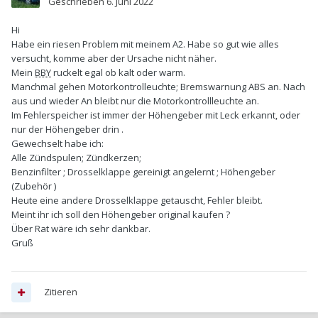
Geschrieben
6. Juni 2022
Hi
Habe ein riesen Problem mit meinem A2. Habe so gut wie alles
versucht, komme aber der Ursache nicht näher.
Mein
BBY
ruckelt egal ob kalt oder warm.
Manchmal gehen Motorkontrolleuchte; Bremswarnung ABS an. Nach
aus und wieder An bleibt nur die Motorkontrollleuchte an.
Im Fehlerspeicher ist immer der Höhengeber mit Leck erkannt, oder
nur der Höhengeber drin .
Gewechselt habe ich:
Alle Zündspulen; Zündkerzen;
Benzinfilter ; Drosselklappe gereinigt angelernt ; Höhengeber
(Zubehör )
Heute eine andere Drosselklappe getauscht, Fehler bleibt.
Meint ihr ich soll den Höhengeber original kaufen ?
Über Rat wäre ich sehr dankbar.
Gruß
Zitieren