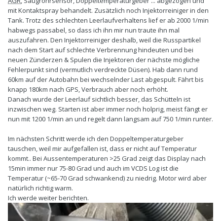
AGR
, Saugrohrsensor, Doppeltemperaturgeber ... abgezogen und
mit Kontaktspray behandelt. Zusätzlich noch Injektorreiniger in den
Tank. Trotz des schlechten Leerlaufverhaltens lief er ab 2000 1/min
habwegs passabel, so dass ich ihn mir nun traute ihn mal
auszufahren. Den Injektorreiniger deshalb, weil die Russpartikel
nach dem Start auf schlechte Verbrennung hindeuten und bei
neuen Zünderzen & Spulen die Injektoren der nächste mögliche
Fehlerpunkt sind (vermutlich verdreckte Düsen). Hab dann rund
60km auf der Autobahn bei wechselnder Last abgespult. Fährt bis
knapp 180km nach GPS, Verbrauch aber noch erhöht.
Danach wurde der Leerlauf sichtlich besser, das Schütteln ist
inzwischen weg. Starten ist aber immer noch holprig, meist fängt er
nun mit 1200 1/min an und regelt dann langsam auf 750 1/min runter.
Im nächsten Schritt werde ich den Doppeltemperaturgeber
tauschen, weil mir aufgefallen ist, dass er nicht auf Temperatur
kommt.. Bei Aussentemperaturen >25 Grad zeigt das Display nach
15min immer nur 75-80 Grad und auch im VCDS Log ist die
Temperatur (~65-70 Grad schwankend) zu niedrig. Motor wird aber
natürlich richtig warm.
Ich werde weiter berichten.