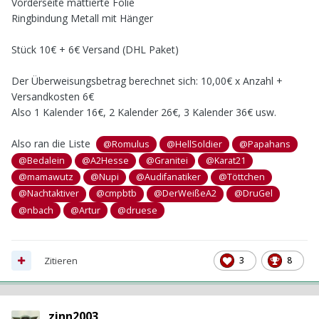
Vorderseite mattierte Folie
Ringbindung Metall mit Hänger
Stück 10€ + 6€ Versand (DHL Paket)
Der Überweisungsbetrag berechnet sich: 10,00€ x Anzahl +
Vers
andkosten 6€
Also 1 Kalender 16€, 2 Kalender 26€, 3 Kalender 36€ usw.
Also ran die Liste
@Romulus
@HellSoldier
@Papahans
@Bedalein
@A2Hesse
@Granitei
@Karat21
@mamawutz
@Nupi
@Audifanatiker
@Töttchen
@Nachtaktiver
@cmpbtb
@DerWeißeA2
@DruGel
@nbach
@Artur
@druese
Zitieren
3
8
zinn2003