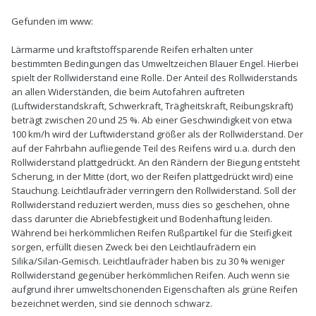
Gefunden im www:
Lärmarme und kraftstoffsparende Reifen erhalten unter
bestimmten Bedingungen das Umweltzeichen Blauer Engel. Hierbei
spielt der Rollwiderstand eine Rolle. Der Anteil des Rollwiderstands
an allen Widerständen, die beim Autofahren auftreten
(Luftwiderstandskraft, Schwerkraft, Trägheitskraft, Reibungskraft)
beträgt zwischen 20 und 25 %. Ab einer Geschwindigkeit von etwa
100 km/h wird der Luftwiderstand größer als der Rollwiderstand. Der
auf der Fahrbahn aufliegende Teil des Reifens wird u.a. durch den
Rollwiderstand plattgedrückt. An den Rändern der Biegung entsteht
Scherung, in der Mitte (dort, wo der Reifen plattgedrückt wird) eine
Stauchung. Leichtlaufräder verringern den Rollwiderstand. Soll der
Rollwiderstand reduziert werden, muss dies so geschehen, ohne
dass darunter die Abriebfestigkeit und Bodenhaftung leiden.
Während bei herkömmlichen Reifen Rußpartikel für die Steifigkeit
sorgen, erfüllt diesen Zweck bei den Leichtlaufrädern ein
Silika/Silan-Gemisch. Leichtlaufräder haben bis zu 30 % weniger
Rollwiderstand gegenüber herkömmlichen Reifen. Auch wenn sie
aufgrund ihrer umweltschonenden Eigenschaften als grüne Reifen
bezeichnet werden, sind sie dennoch schwarz.