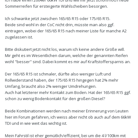
ich habe einen 2004er 66kW TDI und will mir jetzt schon/noch neue
Sommerreifen für ersteigerte Wählscheiben besorgen.
Ich schwanke jetzt zwischen 165/65 R15 oder 175/65 R15.
Beide sind wohl in der CoC nicht drin, müsste man also ggf.
eintragen, wobei der 165/65 R15 nach meiner Liste für manche A2
zugelassen ist.
Bitte diskutiert jetzt nicht los, warum ich keine andere Größe will.
Mir geht es im Wesentlichen darum, welche der genannten Reifen
wohl "besser" sind. Dabei kommt es mir auf Kraftstoffersparnis an.
Der 165/65 R15 ist schmaler, dürfte also weniger Luft und
Rollwiderstand haben, der 175/65 R15 hingegen hat 2% mehr
Umfang, braucht also 2% weniger Umdrehungen.
Auch hat letzterer mehr Kontakt zum Boden. Hat der 165/65 R15 ggf.
schon zu wenig Bodenkontakt für den großen Diesel?
Beide Kombinationen werden nach meiner Erinnerung von Leuten
hier im Forum gefahren, ich weiss aber nicht ob auch auf dem 66kW
TDI und in wie weit das wichtig ist.
Mein Fahrstil ist eher gemütlich/effizient, bei um die 4 l/100km mit