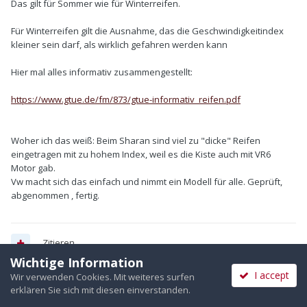
Das gilt für Sommer wie für Winterreifen.
Für Winterreifen gilt die Ausnahme, das die Geschwindigkeitindex
kleiner sein darf, als wirklich gefahren werden kann
Hier mal alles informativ zusammengestellt:
https://www.gtue.de/fm/873/gtue-informativ_reifen.pdf
Woher ich das weiß: Beim Sharan sind viel zu "dicke" Reifen
eingetragen mit zu hohem Index, weil es die Kiste auch mit VR6
Motor gab.
Vw macht sich das einfach und nimmt ein Modell für alle. Geprüft,
abgenommen , fertig.
Zitieren
Wichtige Information
I accept
Wir verwenden Cookies. Mit weiteres surfen
erklären Sie sich mit diesen einverstanden.
Deine Meinung