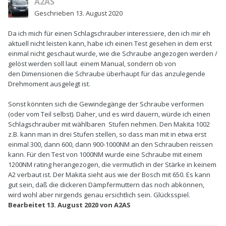
A2AS
Geschrieben
13. August 2020
Da ich mich für einen Schlagschrauber interessiere, den ich mir eh
aktuell nicht leisten kann, habe ich einen Test gesehen in dem erst
einmal nicht geschaut wurde, wie die Schraube angezogen werden /
gelöst werden soll laut einem Manual, sondern ob von
den Dimensionen die Schraube überhaupt für das anzulegende
Drehmoment ausgelegt ist.
Sonst könnten sich die Gewindegänge der Schraube verformen
(oder vom Teil selbst). Daher, und es wird dauern, würde ich einen
Schlagschrauber mit wählbaren Stufen nehmen. Den Makita 1002
z.B. kann man in drei Stufen stellen, so dass man mit in etwa erst
einmal 300, dann 600, dann 900-1000NM an den Schrauben reissen
kann. Für den Test von 1000NM wurde eine Schraube mit einem
1200NM rating herangezogen, die vermutlich in der Stärke in keinem
A2 verbaut ist. Der Makita sieht aus wie der Bosch mit 650. Es kann
gut sein, daß die dickeren Dämpfermuttern das noch abkönnen,
wird wohl aber nirgends genau ersichtlich sein. Glücksspiel.
Bearbeitet
13. August 2020
von A2AS