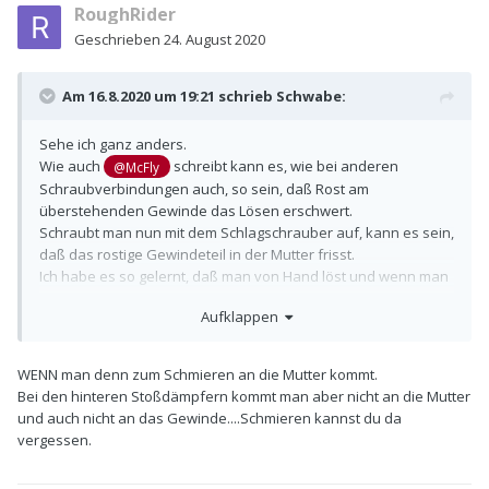
RoughRider
Geschrieben
24. August 2020
Am 16.8.2020 um 19:21 schrieb
Schwabe
:
Sehe ich ganz anders.
Wie auch
schreibt kann es, wie bei anderen
@McFly
Schraubverbindungen auch, so sein, daß Rost am
überstehenden Gewinde das Lösen erschwert.
Schraubt man nun mit dem Schlagschrauber auf, kann es sein,
daß das rostige Gewindeteil in der Mutter frisst.
Ich habe es so gelernt, daß man von Hand löst und wenn man
bemerkt, daß es schwergängiger wird, zurückdreht.
Aufklappen
Dann wird gut geschmiert und in kleinen Schritten immer
wieder hin und hergedreht, um dem Festressen
entgegenzuwirken.
WENN man denn zum Schmieren an die Mutter kommt.
Sieht vielleicht nicht so cool aus, wie mit einem
Bei den hinteren Stoßdämpfern kommt man aber nicht an die Mutter
"Männerschlagschrauber" in Sekunden die Schraube
und auch nicht an das Gewinde....Schmieren kannst du da
rauszufetzen, kann aber stundenlange Gewindereparaturen
vergessen.
ersparen.