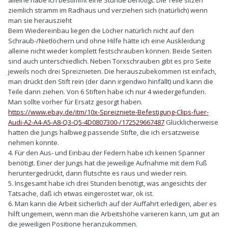
alleine habe ich bestimmt eine Stunde benötigt. Die Teile sitzen
ziemlich stramm im Radhaus und verziehen sich (natürlich) wenn
man sie herauszieht
Beim Wiedereinbau liegen die Löcher natürlich nicht auf den
Schraub-/Nietlöchern und ohne Hilfe hätte ich eine Auskleidung
alleine nicht wieder komplett festschrauben können. Beide Seiten
sind auch unterschiedlich. Neben Torxschrauben gibt es pro Seite
jeweils noch drei Spreiznieten. Die herauszubekommen ist einfach,
man drückt den Stift rein (der dann irgendwo hinfällt) und kann die
Teile dann ziehen. Von 6 Stiften habe ich nur 4 wiedergefunden.
Man sollte vorher für Ersatz gesorgt haben.
https://www.ebay.de/itm/10x-Spreizniete-Befestigung-Clips-fuer-
Audi-A2-A4-A5-A8-Q3-Q5-4D0807300-/172529667487
Glücklicherweise
hatten die Jungs halbweg passende Stifte, die ich ersatzweise
nehmen konnte.
4. Für den Aus- und Einbau der Federn habe ich keinen Spanner
benötigt. Einer der Jungs hat die jeweilige Aufnahme mit dem Fuß
heruntergedrückt, dann flutschte es raus und wieder rein.
5. Insgesamt habe ich drei Stunden benötigt, was angesichts der
Tatsache, daß ich etwas eingerostet war, ok ist.
6. Man kann die Arbeit sicherlich auf der Auffahrt erledigen, aber es
hilft ungemein, wenn man die Arbeitshöhe variieren kann, um gut an
die jeweiligen Positione heranzukommen.