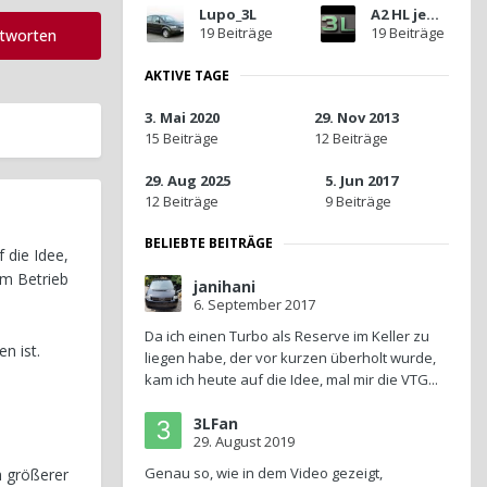
Lupo_3L
A2 HL jense
19 Beiträge
19 Beiträge
ntworten
AKTIVE TAGE
3. Mai 2020
29. Nov 2013
15 Beiträge
12 Beiträge
29. Aug 2025
5. Jun 2017
12 Beiträge
9 Beiträge
BELIEBTE BEITRÄGE
 die Idee,
im Betrieb
janihani
6. September 2017
Da ich einen Turbo als Reserve im Keller zu
n ist.
liegen habe, der vor kurzen überholt wurde,
kam ich heute auf die Idee, mal mir die VTG...
3LFan
29. August 2019
Genau so, wie in dem Video gezeigt,
h größerer