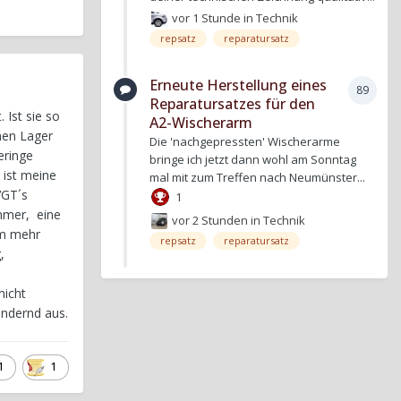
vor 1 Stunde
in
Technik
repsatz
reparatursatz
Erneute Herstellung eines
89
Reparatursatzes für den
 Ist sie so
A2-Wischerarm
enen Lager
Die 'nachgepressten' Wischerarme
eringe
bringe ich jetzt dann wohl am Sonntag
 ist meine
mal mit zum Treffen nach Neumünster...
VGT´s
1
ammer, eine
vor 2 Stunden
in
Technik
mm mehr
repsatz
reparatursatz
,
nicht
indernd aus.
1
1