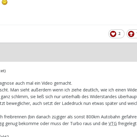
.
2
tet)
agnose auch mal ein Video gemacht.
etscht. Man sieht außerdem wenn ich ziehe deutlich, wie ich einen Wid
anz schlimm, sie ließ sich nur unterhalb des Widerstandes überhau
jetzt beweglicher, auch setzt der Ladedruck nun etwas später und weic
rch freibrennen (bin danach zügiger als sonst 800km Autobahn gefahr
ig genug bekomme oder muss der Turbo raus und die
VTG
freigeleg
fekt?