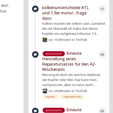
t dem
kolbenunterschiede ATL
15
 Das
und 1,9er motor...frage
dazu
Kolben müsten die selben sein, zumidest
die mit Übermaß Ich habe den Motor
koplett neu aufgebaut inklusive 1,9...
vor 19 Minuten
in
Technik
Erneute
wischerarm
89
Herstellung eines
Reparatursatzes für den A2-
Wischerarm
Messing ist doch ein weiches Material,
wie Kupfer oder Blei. Klar kann man
nachpressen, aber es kann auch...
vor 26 Minuten
in
Technik
repsatz
reparatursatz
Erneute
wischerarm
89