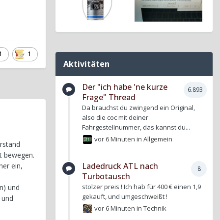
1
1
Aktivitäten
Der "ich habe 'ne kurze
6.893
Frage" Thread
Da brauchst du zwingend ein Original,
also die coc mit deiner
Fahrgestellnummer, das kannst du...
vor 6 Minuten
in
Allgemein
erstand
pt bewegen.
Ladedruck ATL nach
her ein,
8
Turbotausch
stolzer preis ! Ich hab für 400 € einen 1,9
en) und
gekauft, und umgeschweißt !
t und
vor 6 Minuten
in
Technik