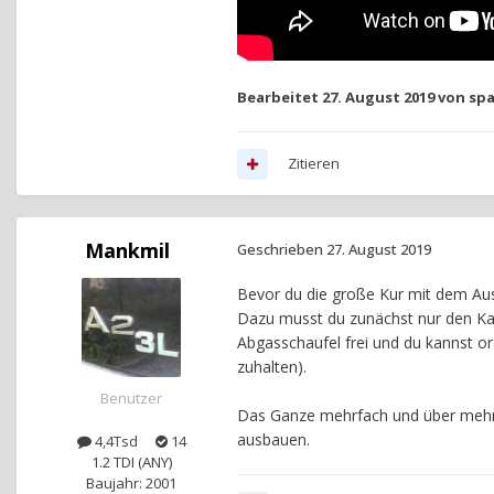
Bearbeitet
27. August 2019
von sp
Zitieren
Mankmil
Geschrieben
27. August 2019
Bevor du die große Kur mit dem Aus
Dazu musst du zunächst nur den Ka
Abgasschaufel frei und du kannst o
zuhalten).
Benutzer
Das Ganze mehrfach und über mehre
ausbauen.
4,4Tsd
14
1.2 TDI (ANY)
Baujahr: 2001