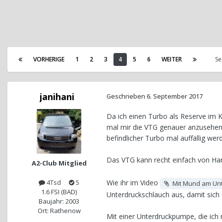
VORHERIGE
1
2
3
4
5
6
WEITER
Se
janihani
Geschrieben
6. September 2017
Da ich einen Turbo als Reserve im Ke
mal mir die VTG genauer anzusehen 
befindlicher Turbo mal auffällig wer
Das VTG kann recht einfach von Ha
A2-Club Mitglied
Wie ihr im Video
4Tsd
5
Mit Mund am Unte
1.6 FSI (BAD)
Unterdruckschlauch aus, damit sich 
Baujahr: 2003
Ort: Rathenow
Mit einer Unterdruckpumpe, die ich