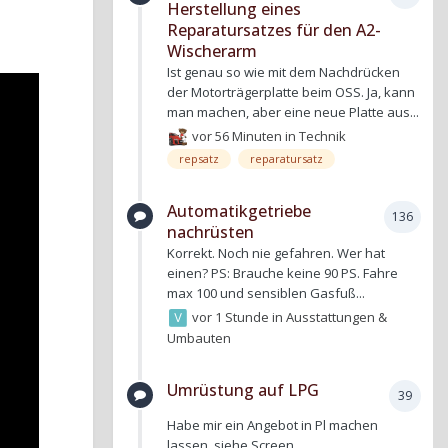
Herstellung eines
Reparatursatzes für den A2-
Wischerarm
Ist genau so wie mit dem Nachdrücken
der Motorträgerplatte beim OSS. Ja, kann
man machen, aber eine neue Platte aus...
vor 56 Minuten
in
Technik
repsatz
reparatursatz
Automatikgetriebe
136
nachrüsten
Korrekt. Noch nie gefahren. Wer hat
einen? PS: Brauche keine 90 PS. Fahre
max 100 und sensiblen Gasfuß...
vor 1 Stunde
in
Ausstattungen &
Umbauten
Umrüstung auf LPG
39
Habe mir ein Angebot in Pl machen
lassen, siehe Screen