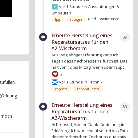
vor 1 Stunde
in
Ausstattungen &
Umbauten
(und 1 weiterer)
lpg
autogas
Erneute Herstellung eines
89
Reparatursatzes für den
A2-Wischerarm
Aus langjähriger Erfahrung kann ich
sagen dass nachpressen Pfusch ist. Das
hält von 12 bis Mittag, wenn überhaupt. ...
2
vor 1 Stunde
in
Technik
ufüllen.
repsatz
reparatursatz
 (Öffnung
Erneute Herstellung eines
89
Reparatursatzes für den
ernoch
A2-Wischerarm
Hi Krebserl, Viiielen Dank für deine gute
Erklärung! Ich war einmal so frei das Foto
deiner technischen Zeichnung qualitativ...