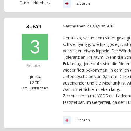
Ort: bei Nürnberg
Zitieren
3LFan
Geschrieben
29. August 2019
Genau so, wie in dem Video gezeigt, 
schwer gängig, wie hier gezeigt, ist
der selben etwas kippeln. Die Wänd
Toleranz an Freiraum. Wenn die Sch
Erfahrung, jedenfalls sind die Rief
Benutzer
wieder flott bekommen, in dem ich d
Unterlegscheibe von 0,2 mm Dicke 
254
1.2 TDI
auseinander und die Mechanik ist wi
Ort: Euskirchen
wahrscheinlich ein Leben lang.
Zeichnet man mit VCDS die Ladedruck
feststellbar. Im Gegenteil, da der T
Zitieren