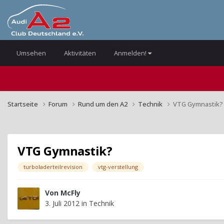
Umsehen
Aktivitäten
Anmelden!
Startseite
Forum
Rund um den A2
Technik
VTG Gymnastik?
VTG Gymnastik?
turboladerteilrevision
vtg-verstellung
Von
McFly
3. Juli 2012
in
Technik