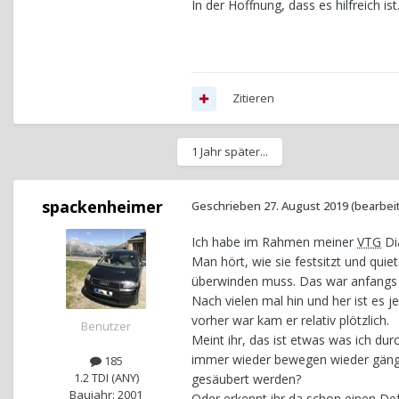
In der Hoffnung, dass es hilfreich ist
Zitieren
1 Jahr später...
spackenheimer
Geschrieben
27. August 2019
(bearbei
Ich habe im Rahmen meiner
VTG
Di
Man hört, wie sie festsitzt und qui
überwinden muss. Das war anfangs g
Nach vielen mal hin und her ist es 
vorher war kam er relativ plötzlich.
Benutzer
Meint ihr, das ist etwas was ich du
immer wieder bewegen wieder gäng
185
1.2 TDI (ANY)
gesäubert werden?
Baujahr: 2001
Oder erkennt ihr da schon einen De