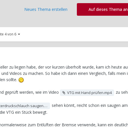
Neues Thema erstellen
Auf dieses Thema a
ite 4 von 6
ller zu liegen habe, der vor kurzen überholt wurde, kam ich heute auf
und Videos zu machen. So habe ich dann einen Vergleich, falls mein 
den sollte.
nd geprüft werden, wie im Video
zu sehe
VTG mit Hand prüfen.mp4
sehen könnt, reicht schon ein saugen am
rdruckschlauch saugen.mp4
die VTG ein Stück bewegt.
 normalerweise zum Entlüften der Bremse verwende, kann ein deutlic