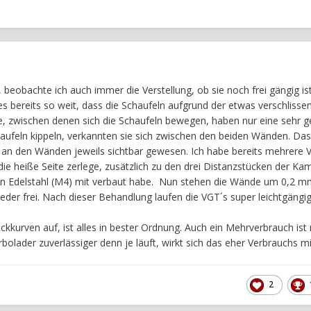
beobachte ich auch immer die Verstellung, ob sie noch frei gängig ist.
 es bereits so weit, dass die Schaufeln aufgrund der etwas verschliss
e, zwischen denen sich die Schaufeln bewegen, haben nur eine sehr g
aufeln kippeln, verkannten sie sich zwischen den beiden Wänden. Das
en an den Wänden jeweils sichtbar gewesen. Ich habe bereits mehrere 
ie heiße Seite zerlege, zusätzlich zu den drei Distanzstücken der K
in Edelstahl (M4) mit verbaut habe. Nun stehen die Wände um 0,2 
eder frei. Nach dieser Behandlung laufen die VGT´s super leichtgängig
kurven auf, ist alles in bester Ordnung. Auch ein Mehrverbrauch ist 
urbolader zuverlässiger denn je läuft, wirkt sich das eher Verbrauchs m
2