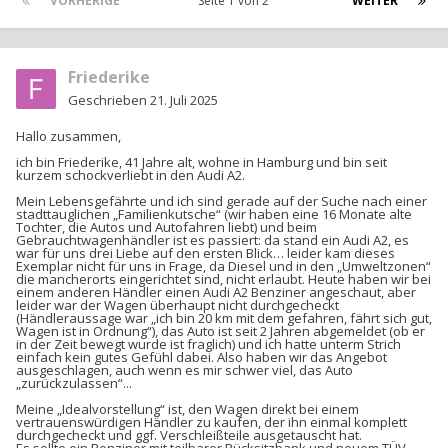
VORHERIGE
Seite 1 von 2
WEITER
Friederike
Geschrieben
21. Juli 2025
Hallo zusammen,
ich bin Friederike, 41 Jahre alt, wohne in Hamburg und bin seit
kurzem schockverliebt in den Audi A2.
Mein Lebensgefährte und ich sind gerade auf der Suche nach einer
stadttauglichen „Familienkutsche“ (wir haben eine 16 Monate alte
Tochter, die Autos und Autofahren liebt) und beim
Gebrauchtwagenhändler ist es passiert: da stand ein Audi A2, es
war für uns drei Liebe auf den ersten Blick… leider kam dieses
Exemplar nicht für uns in Frage, da Diesel und in den „Umweltzonen“
die mancherorts eingerichtet sind, nicht erlaubt. Heute haben wir bei
einem anderen Händler einen Audi A2 Benziner angeschaut, aber
leider war der Wagen überhaupt nicht durchgecheckt
(Händleraussage war „ich bin 20 km mit dem gefahren, fährt sich gut,
Wagen ist in Ordnung“), das Auto ist seit 2 Jahren abgemeldet (ob er
in der Zeit bewegt wurde ist fraglich) und ich hatte unterm Strich
einfach kein gutes Gefühl dabei. Also haben wir das Angebot
ausgeschlagen, auch wenn es mir schwer viel, das Auto
„zurückzulassen“...
Meine „Idealvorstellung“ ist, den Wagen direkt bei einem
vertrauenswürdigen Händler zu kaufen, der ihn einmal komplett
durchgecheckt und ggf. Verschleißteile ausgetauscht hat.