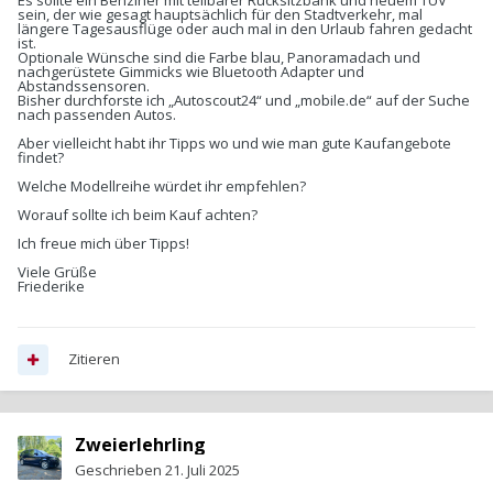
Es sollte ein Benziner mit teilbarer Rücksitzbank und neuem TÜV
sein, der wie gesagt hauptsächlich für den Stadtverkehr, mal
längere Tagesausflüge oder auch mal in den Urlaub fahren gedacht
ist.
Optionale Wünsche sind die Farbe blau, Panoramadach und
nachgerüstete Gimmicks wie Bluetooth Adapter und
Abstandssensoren.
Bisher durchforste ich „Autoscout24“ und „mobile.de“ auf der Suche
nach passenden Autos.
Aber vielleicht habt ihr Tipps wo und wie man gute Kaufangebote
findet?
Welche Modellreihe würdet ihr empfehlen?
Worauf sollte ich beim Kauf achten?
Ich freue mich über Tipps!
Viele Grüße
Friederike
Zitieren
Zweierlehrling
Geschrieben
21. Juli 2025