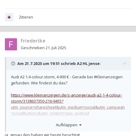
Zitieren
Friederike
Geschrieben
21. Juli 2025
Am 21.7.2025 um 19:51 schrieb
A2 HL jense
:
Audi A2 1.4 colour.storm, 4.900 € - Gerade bei #Kleinanzeigen
gefunden. Wie findest du das?
https://www.kleinanzeigen.de/s-anzeige/audi-a2-1-4-colour-
storm/3138637350-216-9455?
utm_source=sharesheet&utm_medium=social&utm_campaign
=socialbuttons&utm_content=app_android
Aufklappen
Den hattet ihr besichtigt?
ja, genau den haben wir heute besichtigt.