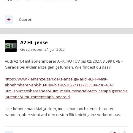
Zitieren
A2 HL jense
Geschrieben
21. Juli 2025
Audi A2 1.4 mit abnehmbarer AHK, HU TÜV bis 02/2027, 3.599 € VB -
Gerade bei #Kleinanzeigen gefunden. Wie findest du das?
https://www.kleinanzeigen.de/s-anzeige/audi-a2-1-4-mit-
abnehmbarer-ahk-hu-tuev-bis-02-2027/3137333584-216-434?
utm_source=sharesheet&utm_medium=social&utm_campaign=socia
lbuttons&utm_content=app_android
Hier könnte man Mal gucken, muss man noch deutlich runter
handeln, aber sieht auf den ersten Blick nicht ganz verkehrt aus.