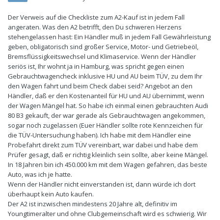
Der Verweis auf die Checkliste zum A2-Kauf ist in jedem Fall
angeraten. Was den A2 betrifft, den Du schweren Herzens
stehengelassen hast: Ein Händler muß in jedem Fall Gewährleistung
geben, obligatorisch sind großer Service, Motor- und Getriebeöl,
Bremsflüssigkeitswechsel und Klimaservice. Wenn der Händler
seriös ist, Ihr wohnt ja in Hamburg, was spricht gegen einen
Gebrauchtwagencheck inklusive HU und AU beim TÜV, zu dem Ihr
den Wagen fahrt und beim Check dabei seid? Angebot an den
Händler, daß er den Kostenanteil für HU und AU übernimmt, wenn
der Wagen Mängel hat. So habe ich einmal einen gebrauchten Audi
80 B3 gekauft, der war gerade als Gebrauchtwagen angekommen,
sogar noch zugelassen (Euer Händler sollte rote Kennzeichen für
die TÜV-Untersuchung haben). Ich habe mit dem Händler eine
Probefahrt direkt zum TÜV vereinbart, war dabei und habe dem
Prüfer gesagt, daß er richtig kleinlich sein sollte, aber keine Mängel.
In 18 Jahren bin ich 450.000 km mit dem Wagen gefahren, das beste
Auto, was ich je hatte.
Wenn der Händler nicht einverstanden ist, dann würde ich dort
überhaupt kein Auto kaufen.
Der A2 ist inzwischen mindestens 20 Jahre alt, definitiv im
Youngtimeralter und ohne Clubgemeinschaft wird es schwierig. Wir