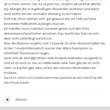
all zu hoch setzen. Der A2 ist jetzt min. 20 Jahre alt und hat allerlei
typ. Mängel die in regelmäßigen Abständen auftreten und meist
auch nichts mit der normalen Wartung zu tun haben.
Audi hat schon damals sehr gut gewusst wie sie Teile auf eine
bestimmte Haltbarkeit auslegen müssen.
Ein Händler muss natürlich Garantie geben und den Preis
dementsprechend höher ansetzen. Das macht das Auto an sich
aber nicht unbedingt viel besser.
Was die Motoren angeht, vom 1.6 würde ich eher Abstand halten da
ist der 1.4 unproblematisch ausser das ältere Exemplare zu
erhöhtem Ölverbrauch neigen.
Auch sind ab dem
BBY
Motor viele Kinderkrankheiten ausgemerzt.
Und es ist auch so das es mittlerweile viele Teile gibt die es nicht
mehr zu kaufen gibt, dass ist bei den meisten Werkstätten ein
Problem.
Da ist es schon von Vorteil wenn man jemand an der Hand hat der
das Privat macht.
Zitieren