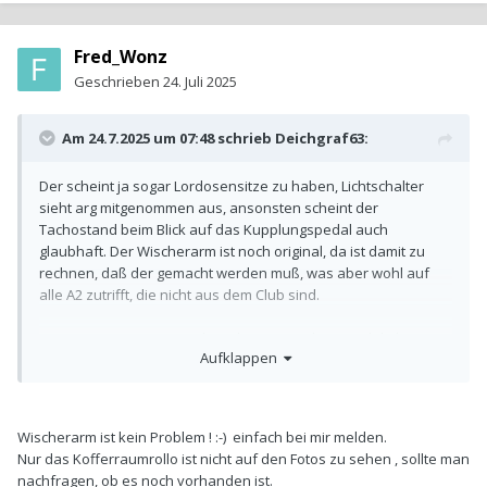
Fred_Wonz
Geschrieben
24. Juli 2025
Am 24.7.2025 um 07:48 schrieb
Deichgraf63
:
Der scheint ja sogar Lordosensitze zu haben, Lichtschalter
sieht arg mitgenommen aus, ansonsten scheint der
Tachostand beim Blick auf das Kupplungspedal auch
glaubhaft. Der Wischerarm ist noch original, da ist damit zu
rechnen, daß der gemacht werden muß, was aber wohl auf
alle A2 zutrifft, die nicht aus dem Club sind.
Der ist zwar von Privat, aber eben in Hamburg und da kann
Aufklappen
man immer mit dem Anbieter vereinbaren, beim TÜV oder
ADAC einen Gebrauchtwagencheck machen zu lassen. Die
Ausstattung ist recht gut, Advance- und Style-Paket, großes
FIS
,
Lordosensitze, Nebelscheinwerfer, Original Audi
Wischerarm ist kein Problem ! :-) einfach bei mir melden.
Gummifußmatten.
Nur das Kofferraumrollo ist nicht auf den Fotos zu sehen , sollte man
nachfragen, ob es noch vorhanden ist.