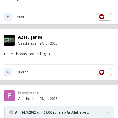
Ansehen kann man sich den sicher mal, wenn er wirklich
interssant ist und der Anbieter mit dem Gebrauchtwagencheck
einverstanden ist, den man natürlich bezahlen muß, sich
dabei nichts negatives ergibt...
Zitieren
1
Gruß
A2 HL jense
Uli
Geschrieben
24. Juli 2025
Hätte ich sonst noch 2 liegen ... :-)
Zitieren
1
Friederike
Geschrieben
25. Juli 2025
Am 24.7.2025 um 07:06 schrieb
AnAlphabet
: