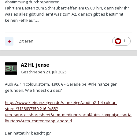
Abstimmung durchreparieren…
Fahrt am Besten zum Schraubertreffen am 09.08. hin, dann sehr ihr
was es alles gibt und lernt was zum A2, danach gibt es bestimmt
keinen Fehlkauf….
Zitieren
1
A2 HL jense
Geschrieben
21. Juli 2025
Audi A2 1.4 colour.storm, 4.900 € - Gerade bei #Kleinanzeigen
gefunden. Wie findest du das?
https://www.kleinanzeigen.de/s-anzeige/audi-a2-1-4-colour-
storm/3138637350-216-9455?
utm_source=sharesheet&utm_medium=social&utm_campaign=socia
lbuttons&utm_content=app_android
Den hattet ihr besichtigt?