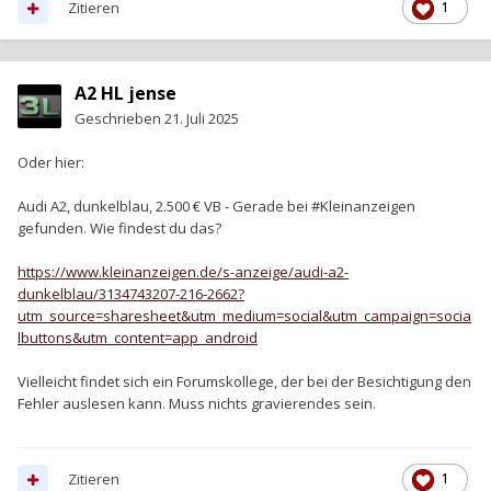
Zitieren
1
A2 HL jense
Geschrieben
21. Juli 2025
Oder hier:
Audi A2, dunkelblau, 2.500 € VB - Gerade bei #Kleinanzeigen
gefunden. Wie findest du das?
https://www.kleinanzeigen.de/s-anzeige/audi-a2-
dunkelblau/3134743207-216-2662?
utm_source=sharesheet&utm_medium=social&utm_campaign=socia
lbuttons&utm_content=app_android
Vielleicht findet sich ein Forumskollege, der bei der Besichtigung den
Fehler auslesen kann. Muss nichts gravierendes sein.
Zitieren
1