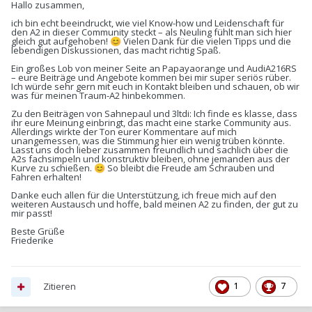
Hallo zusammen,
ich bin echt beeindruckt, wie viel Know-how und Leidenschaft für
den A2 in dieser Community steckt – als Neuling fühlt man sich hier
gleich gut aufgehoben!
Vielen Dank für die vielen Tipps und die
😊
lebendigen Diskussionen, das macht richtig Spaß.
Ein großes Lob von meiner Seite an Papayaorange und AudiA216RS
– eure Beiträge und Angebote kommen bei mir super seriös rüber.
Ich würde sehr gern mit euch in Kontakt bleiben und schauen, ob wir
was für meinen Traum-A2 hinbekommen.
Zu den Beiträgen von Sahnepaul und 3ltdi: Ich finde es klasse, dass
ihr eure Meinung einbringt, das macht eine starke Community aus.
Allerdings wirkte der Ton eurer Kommentare auf mich
unangemessen, was die Stimmung hier ein wenig trüben könnte.
Lasst uns doch lieber zusammen freundlich und sachlich über die
A2s fachsimpeln und konstruktiv bleiben, ohne jemanden aus der
Kurve zu schießen.
So bleibt die Freude am Schrauben und
😊
Fahren erhalten!
Danke euch allen für die Unterstützung, ich freue mich auf den
weiteren Austausch und hoffe, bald meinen A2 zu finden, der gut zu
mir passt!
Beste Grüße
Friederike
Zitieren
1
7