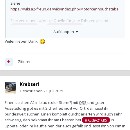
siehe
https://wiki.a2-freun.de/wiki/index.php/Motorkennbuchstabe
Eine vertrauenswürdige Quelle für gute Fahrzeuge sind
und
hier im Forum. Und
@AudiA216RS
@A2 Papayaorange
Aufklappen
zum Kennenlernen vieler Enthusiasten und Fahrzeuge sei das
folgende empfohlen (das richten die beiden vorgenannten
Vielen lieben Dank!
aus):
Zitieren
Krebserl
Geschrieben
21. Juli 2025
Einen solchen A2 in blau (color Storm?) mit
OSS
und guter
Ausstattung gibt es mit Sicherheit nicht vor Ort, da müsst ihr
bundesweit suchen. Einen komplett durchparierten wird auch sehr
schwierig, den bekommt ihr am Ehesten bei
in
@AudiA216RS
Gutes Gelingen und Willkommen im Forum! Und bei so viel
Lippetal oder ihr kauft einen der euch gefällt und lasst ihn von ihm in
Liebe kann ich dir die Club-Mitgliedschaft ans Herz legen
👍