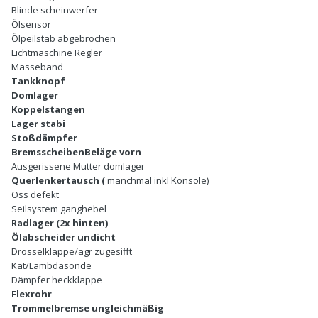
Blinde scheinwerfer
Ölsensor
Ölpeilstab abgebrochen
Lichtmaschine Regler
Masseband
Tankknopf
Domlager
Koppelstangen
Lager stabi
Stoßdämpfer
BremsscheibenBeläge vorn
Ausgerissene Mutter domlager
Querlenkertausch (
manchmal inkl Konsole)
Oss defekt
Seilsystem ganghebel
Radlager (2x hinten)
Ölabscheider undicht
Drosselklappe/agr zugesifft
Kat/Lambdasonde
Dämpfer heckklappe
Flexrohr
Trommelbremse ungleichmäßig