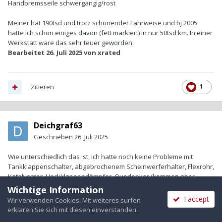
Handbremsseile schwergängig/rost
Meiner hat 190tsd und trotz schonender Fahrweise und bj 2005
hatte ich schon einiges davon (fett markiert) in nur 50tsd km. In einer
Werkstatt wäre das sehr teuer geworden.
Bearbeitet
26. Juli 2025
von xrated
Zitieren
1
Deichgraf63
Geschrieben
26. Juli 2025
Wie unterschiedlich das ist, ich hatte noch keine Probleme mit
Tankklappenschalter, abgebrochenem Scheinwerferhalter, Flexrohr,
Katalysator, Heckklappendämpfer, Querlenker (kommen aber
absehbar neu, da Manschetten der Traggelenke zerbröseln),
Wichtige Information
ausgerissenen Mutter am Domlager, spinnende
FFB
der ZV. Den
I accept
Wir verwenden Cookies. Mit weiteres surfen
"Rest" kenne ich, wobei ich z.B. die Mikroschalter der Türschlössel
erklären Sie sich mit diesen einverstanden.
gepflegt ignoriere, solange die Türen ver- und entriegeln.