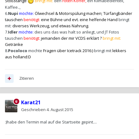
Stoßstange
bringt mit:
den
roten Koffer,
ein Klimabedienteil,
Kaffee..,
6.
Nupi
möchte:
Ölwechsel & Motorspülung machen; Türfangbänder
tauschen
benötigt:
eine Bühne und evt. eine helfende Hand
b
ringt
mit:
diverses Werkzeug, und etwas Nahrung.
7.
Idler
möchte:
dies uns das was halt so anliegt, und JT Fotos
tauschen
benötigt:
jemanden der mir VCDS erklärt ?
bringt mit:
Getränke
8.
Pocoloco
mochte
Fragen über Icetrack 2016:)
bringt mit
lekkers
aus holland:D
Zitieren
Karat21
Geschrieben
4. August 2015
:)habe den Termin mal auf die Startseite gepint....