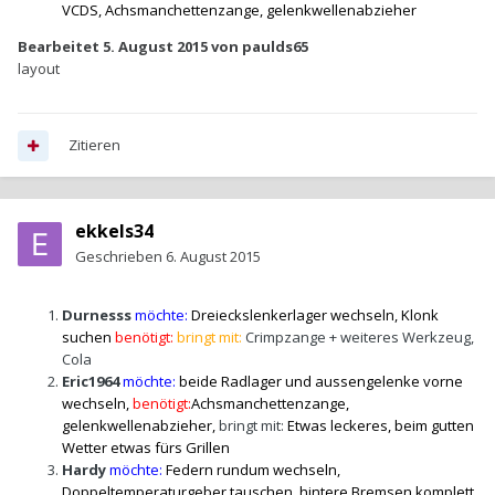
VCDS, Achsmanchettenzange, gelenkwellenabzieher
Bearbeitet
5. August 2015
von paulds65
layout
Zitieren
ekkels34
Geschrieben
6. August 2015
Durnesss
möchte:
Dreieckslenkerlager wechseln, Klonk
suchen
benötigt:
bringt mit:
Crimpzange + weiteres Werkzeug,
Cola
Eric1964
möchte:
beide Radlager und aussengelenke vorne
wechseln,
benötigt:
Achsmanchettenzange,
gelenkwellenabzieher,
bringt mit:
Etwas leckeres, beim gutten
Wetter etwas fürs Grillen
Hardy
möchte:
Federn rundum wechseln
,
Doppeltemperaturgeber tauschen, hintere Bremsen komplett