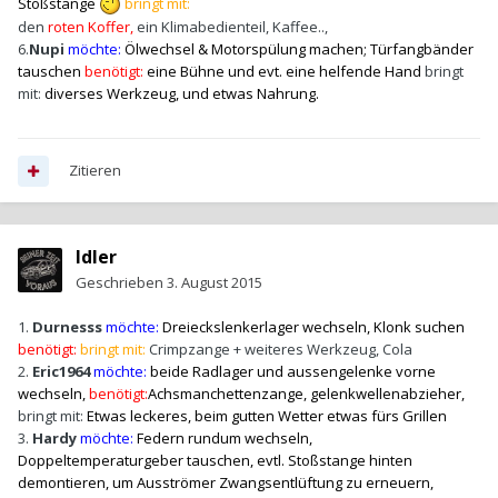
Stoßstange
bringt mit:
den
roten Koffer,
ein Klimabedienteil, Kaffee..,
6.
Nupi
möchte:
Ölwechsel & Motorspülung machen; Türfangbänder
tauschen
benötigt:
eine Bühne und evt. eine helfende Hand
b
ringt
mit:
diverses Werkzeug, und etwas Nahrung.
Zitieren
Idler
Geschrieben
3. August 2015
1.
Durnesss
möchte:
Dreieckslenkerlager wechseln, Klonk suchen
benötigt:
bringt mit:
Crimpzange + weiteres Werkzeug, Cola
2.
Eric1964
möchte:
beide Radlager und aussengelenke vorne
wechseln,
benötigt:
Achsmanchettenzange, gelenkwellenabzieher,
bringt mit:
Etwas leckeres, beim gutten Wetter etwas fürs Grillen
3.
Hardy
möchte:
Federn rundum wechseln
,
Doppeltemperaturgeber tauschen, evtl. Stoßstange hinten
demontieren, um Ausströmer Zwangsentlüftung zu erneuern,