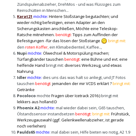
Zündspulenabzieher, DrehMos - und was Flüssiges zum
Reinschütten in Menschen...
Karat21
möchte:
Hintere Stoßstange begutachten; und
wieder richtig befestigen, einen Adapter an den
Sicherungskasten anschließen, Möchte eine Teleskop-
Ratsche mitnehmen.
benötigt:
Tipps zum Auffinden der
Befestigungen -für das lösen der Stoßstange
bringt mit:
den
roten Koffer,
ein Klimabedienteil, Kaffee..,
Nupi
möchte:
Ölwechsel & Motorspülung machen;
Türfangbänder tauschen
benötigt:
eine Bühne und evt. eine
helfende Hand
b
ringt mit:
diverses Werkzeug, und etwas
Nahrung.
Idler
möchte:
dies uns das was halt so anliegt, und JT Fotos
tauschen
benötigt:
jemanden der mir VCDS erklärt ?
bringt mit:
Getränke
Pocoloco
mochte
Fragen über Icetrack 2016:)
bringt mit
lekkers aus holland:D
Phoenix A2
möchte:
mal wieder dabei sein, G65 tauschen,
Ölstandssensor instandsetzen
benötigt:
bringt mit:
Frühstück,
Werkzeugauswahl (
ggf. Gelenkwellenabzieher, ist gerade
noch verliehen)
Paulds65
möchte:
mal dabei sein, Hilfe bieten wo notig, A2 1.9