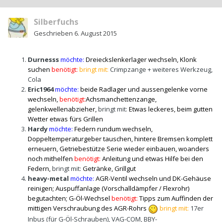
Silberfuchs
Geschrieben
6. August 2015
Durnesss
möchte:
Dreieckslenkerlager wechseln, Klonk
suchen
benötigt:
bringt mit:
Crimpzange + weiteres Werkzeug,
Cola
Eric1964
möchte:
beide Radlager und aussengelenke vorne
wechseln,
benötigt:
Achsmanchettenzange,
gelenkwellenabzieher,
bringt mit:
Etwas leckeres, beim gutten
Wetter etwas fürs Grillen
Hardy
möchte:
Federn rundum wechseln
,
Doppeltemperaturgeber tauschen, hintere Bremsen komplett
erneuern, Getriebestütze Serie wieder einbauen, woanders
noch mithelfen
benötigt:
Anleitung und etwas Hilfe bei den
Federn,
bringt mit:
Getränke, Grillgut
heavy-metal
möchte:
AGR-Ventil wechseln und DK-Gehäuse
reinigen; Auspuffanlage (Vorschalldämpfer / Flexrohr)
begutachten; G-Öl-Wechsel
benötigt:
Tipps zum Auffinden der
mittigen Verschraubung des AGR-Rohrs
bringt mit:
17er
Inbus (für G-Öl-Schrauben), VAG-COM, BBY-