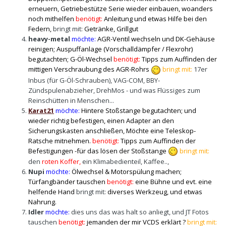
erneuern, Getriebestütze Serie wieder einbauen, woanders
noch mithelfen
benötigt:
Anleitung und etwas Hilfe bei den
Federn,
bringt mit:
Getränke, Grillgut
heavy-metal
möchte:
AGR-Ventil wechseln und DK-Gehäuse
reinigen; Auspuffanlage (Vorschalldämpfer / Flexrohr)
begutachten; G-Öl-Wechsel
benötigt:
Tipps zum Auffinden der
mittigen Verschraubung des AGR-Rohrs
bringt mit:
17er
Inbus (für G-Öl-Schrauben), VAG-COM, BBY-
Zündspulenabzieher, DrehMos - und was Flüssiges zum
Reinschütten in Menschen...
Karat21
möchte:
Hintere Stoßstange begutachten; und
wieder richtig befestigen, einen Adapter an den
Sicherungskasten anschließen, Möchte eine Teleskop-
Ratsche mitnehmen.
benötigt:
Tipps zum Auffinden der
Befestigungen -für das lösen der Stoßstange
bringt mit:
den
roten Koffer,
ein Klimabedienteil, Kaffee..,
Nupi
möchte:
Ölwechsel & Motorspülung machen;
Türfangbänder tauschen
benötigt:
eine Bühne und evt. eine
helfende Hand
b
ringt mit:
diverses Werkzeug, und etwas
Nahrung.
Idler
möchte:
dies uns das was halt so anliegt, und JT Fotos
tauschen
benötigt:
jemanden der mir VCDS erklärt ?
bringt mit: