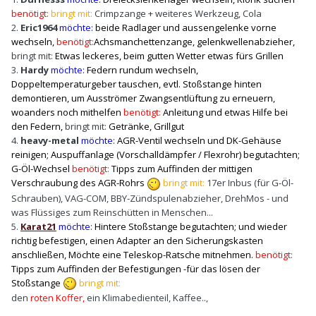
benötigt:
bringt mit:
Crimpzange + weiteres Werkzeug, Cola
2.
Eric1964
möchte:
beide Radlager und aussengelenke vorne
wechseln,
benötigt:
Achsmanchettenzange, gelenkwellenabzieher,
bringt mit:
Etwas leckeres, beim gutten Wetter etwas fürs Grillen
3.
Hardy
möchte:
Federn rundum wechseln
,
Doppeltemperaturgeber tauschen, evtl. Stoßstange hinten
demontieren, um Ausströmer Zwangsentlüftung zu erneuern,
woanders noch mithelfen
benötigt:
Anleitung und etwas Hilfe bei
den Federn,
bringt mit:
Getränke, Grillgut
4.
heavy-metal
möchte:
AGR-Ventil wechseln und DK-Gehäuse
reinigen; Auspuffanlage (Vorschalldämpfer / Flexrohr) begutachten;
G-Öl-Wechsel
benötigt:
Tipps zum Auffinden der mittigen
Verschraubung des AGR-Rohrs
bringt mit:
17er Inbus (für G-Öl-
Schrauben), VAG-COM, BBY-Zündspulenabzieher, DrehMos - und
was Flüssiges zum Reinschütten in Menschen...
5.
Karat21
möchte:
Hintere Stoßstange begutachten; und wieder
richtig befestigen, einen Adapter an den Sicherungskasten
anschließen, Möchte eine Teleskop-Ratsche mitnehmen.
benötigt:
Tipps zum Auffinden der Befestigungen -für das lösen der
Stoßstange
bringt mit:
den
roten Koffer,
ein Klimabedienteil, Kaffee..,