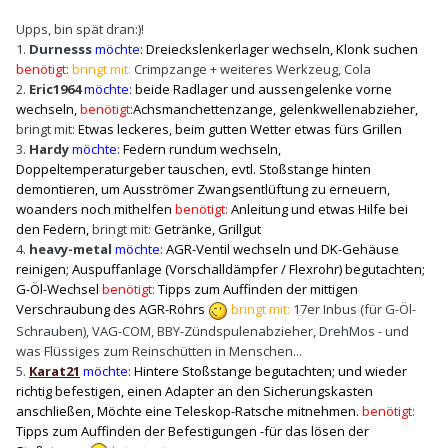
Upps, bin spät dran:)!
1.
Durnesss
möchte:
Dreieckslenkerlager wechseln, Klonk suchen
benötigt:
bringt mit:
Crimpzange + weiteres Werkzeug, Cola
2.
Eric1964
möchte:
beide Radlager und aussengelenke vorne
wechseln,
benötigt:
Achsmanchettenzange, gelenkwellenabzieher,
bringt mit:
Etwas leckeres, beim gutten Wetter etwas fürs Grillen
3.
Hardy
möchte:
Federn rundum wechseln
,
Doppeltemperaturgeber tauschen, evtl. Stoßstange hinten
demontieren, um Ausströmer Zwangsentlüftung zu erneuern,
woanders noch mithelfen
benötigt:
Anleitung und etwas Hilfe bei
den Federn,
bringt mit:
Getränke, Grillgut
4.
heavy-metal
möchte:
AGR-Ventil wechseln und DK-Gehäuse
reinigen; Auspuffanlage (Vorschalldämpfer / Flexrohr) begutachten;
G-Öl-Wechsel
benötigt:
Tipps zum Auffinden der mittigen
Verschraubung des AGR-Rohrs
bringt mit:
17er Inbus (für G-Öl-
Schrauben), VAG-COM, BBY-Zündspulenabzieher, DrehMos - und
was Flüssiges zum Reinschütten in Menschen...
5.
Karat21
möchte:
Hintere Stoßstange begutachten; und wieder
richtig befestigen, einen Adapter an den Sicherungskasten
anschließen, Möchte eine Teleskop-Ratsche mitnehmen.
benötigt:
Tipps zum Auffinden der Befestigungen -für das lösen der