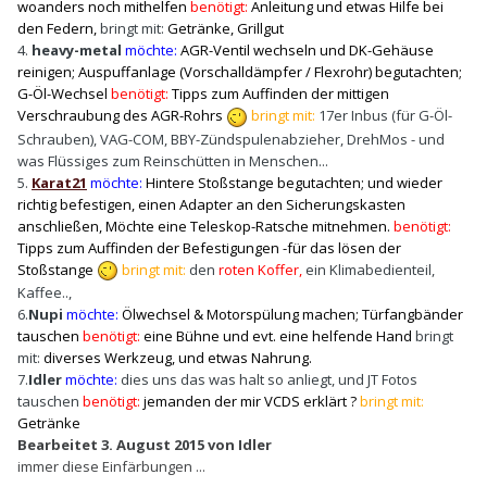
woanders noch mithelfen
benötigt:
Anleitung und etwas Hilfe bei
den Federn,
bringt mit:
Getränke, Grillgut
4.
heavy-metal
möchte:
AGR-Ventil wechseln und DK-Gehäuse
reinigen; Auspuffanlage (Vorschalldämpfer / Flexrohr) begutachten;
G-Öl-Wechsel
benötigt:
Tipps zum Auffinden der mittigen
Verschraubung des AGR-Rohrs
bringt mit:
17er Inbus (für G-Öl-
Schrauben), VAG-COM, BBY-Zündspulenabzieher, DrehMos - und
was Flüssiges zum Reinschütten in Menschen...
5.
Karat21
möchte:
Hintere Stoßstange begutachten; und wieder
richtig befestigen, einen Adapter an den Sicherungskasten
anschließen, Möchte eine Teleskop-Ratsche mitnehmen.
benötigt:
Tipps zum Auffinden der Befestigungen -für das lösen der
Stoßstange
bringt mit:
den
roten Koffer,
ein Klimabedienteil,
Kaffee..,
6.
Nupi
möchte:
Ölwechsel & Motorspülung machen; Türfangbänder
tauschen
benötigt:
eine Bühne und evt. eine helfende Hand
b
ringt
mit:
diverses Werkzeug, und etwas Nahrung.
7.
Idler
möchte:
dies uns das was halt so anliegt, und JT Fotos
tauschen
benötigt:
jemanden der mir VCDS erklärt ?
bringt mit:
Getränke
Bearbeitet
3. August 2015
von Idler
immer diese Einfärbungen ...