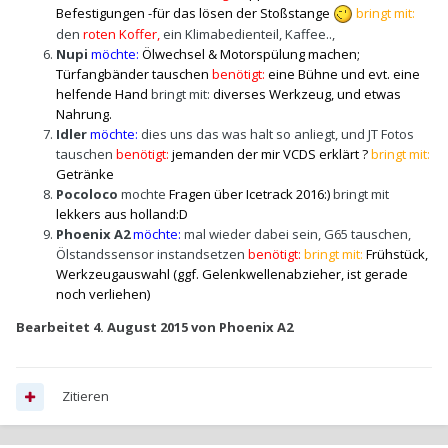
Befestigungen -für das lösen der Stoßstange
bringt mit:
den
roten Koffer,
ein Klimabedienteil, Kaffee..,
Nupi
möchte:
Ölwechsel & Motorspülung machen;
Türfangbänder tauschen
benötigt:
eine Bühne und evt. eine
helfende Hand
b
ringt mit:
diverses Werkzeug, und etwas
Nahrung.
Idler
möchte:
dies uns das was halt so anliegt, und JT Fotos
tauschen
benötigt:
jemanden der mir VCDS erklärt ?
bringt mit:
Getränke
Pocoloco
mochte
Fragen über Icetrack 2016:)
bringt mit
lekkers aus holland:D
Phoenix A2
möchte:
mal wieder dabei sein, G65 tauschen,
Ölstandssensor instandsetzen
benötigt:
bringt mit:
Frühstück,
Werkzeugauswahl (
ggf. Gelenkwellenabzieher, ist gerade
noch verliehen)
Bearbeitet
4. August 2015
von Phoenix A2
Zitieren