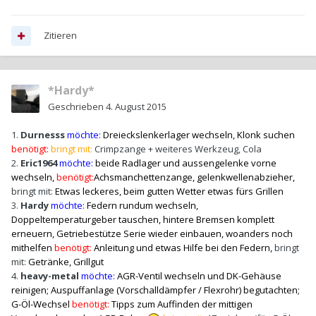
Zitieren
*Hardy*
Geschrieben
4. August 2015
1.
Durnesss
möchte:
Dreieckslenkerlager wechseln, Klonk suchen
benötigt:
bringt mit:
Crimpzange + weiteres Werkzeug, Cola
2.
Eric1964
möchte:
beide Radlager und aussengelenke vorne
wechseln,
benötigt:
Achsmanchettenzange, gelenkwellenabzieher,
bringt mit:
Etwas leckeres, beim gutten Wetter etwas fürs Grillen
3.
Hardy
möchte:
Federn rundum wechseln
,
Doppeltemperaturgeber tauschen, hintere Bremsen komplett
erneuern, Getriebestütze Serie wieder einbauen, woanders noch
mithelfen
benötigt:
Anleitung und etwas Hilfe bei den Federn,
bringt
mit:
Getränke, Grillgut
4.
heavy-metal
möchte:
AGR-Ventil wechseln und DK-Gehäuse
reinigen; Auspuffanlage (Vorschalldämpfer / Flexrohr) begutachten;
G-Öl-Wechsel
benötigt:
Tipps zum Auffinden der mittigen