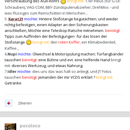
Verschraubung des AGR-Rohrs
bringt mit:
17er Inbus (für G-Öl-
Schrauben), VAG-COM, BBY-Zündspulenabzieher, DrehMos - und
was Flüssiges zum Reinschütten in Menschen...
5.
Karat21
möchte:
Hintere Stoßstange begutachten; und wieder
richtig befestigen, einen Adapter an den Sicherungskasten
anschließen, Möchte eine Teleskop-Ratsche mitnehmen.
benötigt:
Tipps zum Auffinden der Befestigungen -für das lösen der
Stoßstange
bringt mit:
den
roten Koffer,
ein Klimabedienteil,
Kaffee..,
6.
Nupi
möchte:
Ölwechsel & Motorspülung machen; Türfangbänder
tauschen
benötigt:
eine Bühne und evt. eine helfende Hand
b
ringt
mit:
diverses Werkzeug, und etwas Nahrung.
7.
Idler
möchte:
dies uns das was halt so anliegt, und JT Fotos
tauschen
benötigt:
jemanden der mir VCDS erklärt ?
bringt mit:
Getränke
Zitieren
pocoloco