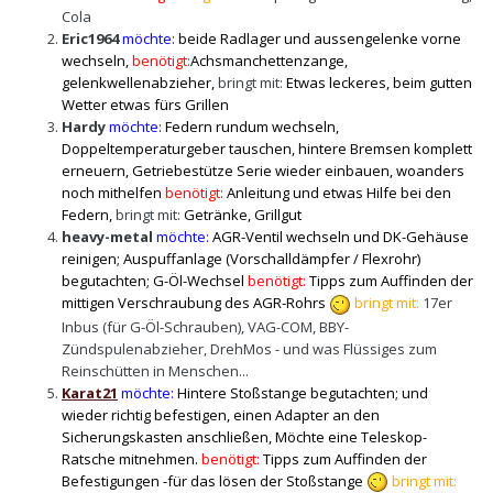
Cola
Eric1964
möchte:
beide Radlager und aussengelenke vorne
wechseln,
benötigt:
Achsmanchettenzange,
gelenkwellenabzieher,
bringt mit:
Etwas leckeres, beim gutten
Wetter etwas fürs Grillen
Hardy
möchte:
Federn rundum wechseln
,
Doppeltemperaturgeber tauschen, hintere Bremsen komplett
erneuern, Getriebestütze Serie wieder einbauen, woanders
noch mithelfen
benötigt:
Anleitung und etwas Hilfe bei den
Federn,
bringt mit:
Getränke, Grillgut
heavy-metal
möchte:
AGR-Ventil wechseln und DK-Gehäuse
reinigen; Auspuffanlage (Vorschalldämpfer / Flexrohr)
begutachten; G-Öl-Wechsel
benötigt:
Tipps zum Auffinden der
mittigen Verschraubung des AGR-Rohrs
bringt mit:
17er
Inbus (für G-Öl-Schrauben), VAG-COM, BBY-
Zündspulenabzieher, DrehMos - und was Flüssiges zum
Reinschütten in Menschen...
Karat21
möchte:
Hintere Stoßstange begutachten; und
wieder richtig befestigen, einen Adapter an den
Sicherungskasten anschließen, Möchte eine Teleskop-
Ratsche mitnehmen.
benötigt:
Tipps zum Auffinden der
Befestigungen -für das lösen der Stoßstange
bringt mit: