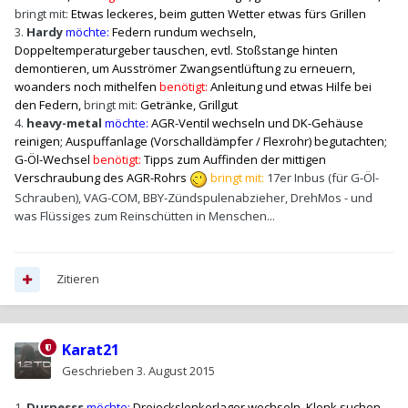
bringt mit:
Etwas leckeres, beim gutten Wetter etwas fürs Grillen
3.
Hardy
möchte:
Federn rundum wechseln
,
Doppeltemperaturgeber tauschen, evtl. Stoßstange hinten
demontieren, um Ausströmer Zwangsentlüftung zu erneuern,
woanders noch mithelfen
benötigt:
Anleitung und etwas Hilfe bei
den Federn,
bringt mit:
Getränke, Grillgut
4.
heavy-metal
möchte:
AGR-Ventil wechseln und DK-Gehäuse
reinigen; Auspuffanlage (Vorschalldämpfer / Flexrohr) begutachten;
G-Öl-Wechsel
benötigt:
Tipps zum Auffinden der mittigen
Verschraubung des AGR-Rohrs
bringt mit:
17er Inbus (für G-Öl-
Schrauben), VAG-COM, BBY-Zündspulenabzieher, DrehMos - und
was Flüssiges zum Reinschütten in Menschen...
Zitieren
Karat21
Geschrieben
3. August 2015
1.
Durnesss
möchte:
Dreieckslenkerlager wechseln, Klonk suchen