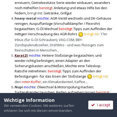
erneuern, Getriebestütze Serie wieder einbauen, woanders
noch mithelfen
benötigt:
Anleitung und etwas Hilfe bei den
Federn,
bringt mit:
Getränke, Grillgut
heavy-metal
möchte:
AGR-Ventil wechseln und DK-Gehäuse
reinigen; Auspuffanlage (Vorschalldämpfer / Flexrohr)
begutachten; G-Öl-Wechsel
benötigt:
Tipps zum Auffinden der
mittigen Verschraubung des AGR-Rohrs
bringt mit:
17er
Inbus (für G-Öl-Schrauben), VAG-COM, BBY-
Zündspulenabzieher, DrehMos - und was Flüssiges zum
Reinschütten in Menschen...
Karat21
möchte:
Hintere Stoßstange begutachten; und
wieder richtig befestigen, einen Adapter an den
Sicherungskasten anschließen, Möchte eine Teleskop-
Ratsche mitnehmen.
benötigt:
Tipps zum Auffinden der
Befestigungen -für das lösen der Stoßstange
bringt mit:
den
roten Koffer,
ein Klimabedienteil, Kaffee..,
Nupi
möchte:
Ölwechsel & Motorspülung machen;
Türfangbänder tauschen, Reifen aufziehen lassen
benötigt:
eine Bühne und evt. eine helfende Hand
b
ringt mit:
diverses
Wichtige Information
Werkzeug, und etwas Nahrung.
I accept
Wir verwenden Cookies. Mit weiteres surfen
Idler
möchte:
dies uns das was halt so anliegt, und JT Fotos
erklären Sie sich mit diesen einverstanden.
tauschen
benötigt:
jemanden der mir VCDS erklärt ?
bringt mit: