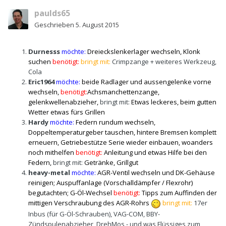
paulds65
Geschrieben
5. August 2015
Durnesss
möchte:
Dreieckslenkerlager wechseln, Klonk
suchen
benötigt:
bringt mit:
Crimpzange + weiteres Werkzeug,
Cola
Eric1964
möchte:
beide Radlager und aussengelenke vorne
wechseln,
benötigt:
Achsmanchettenzange,
gelenkwellenabzieher,
bringt mit:
Etwas leckeres, beim gutten
Wetter etwas fürs Grillen
Hardy
möchte:
Federn rundum wechseln
,
Doppeltemperaturgeber tauschen, hintere Bremsen komplett
erneuern, Getriebestütze Serie wieder einbauen, woanders
noch mithelfen
benötigt:
Anleitung und etwas Hilfe bei den
Federn,
bringt mit:
Getränke, Grillgut
heavy-metal
möchte:
AGR-Ventil wechseln und DK-Gehäuse
reinigen; Auspuffanlage (Vorschalldämpfer / Flexrohr)
begutachten; G-Öl-Wechsel
benötigt:
Tipps zum Auffinden der
mittigen Verschraubung des AGR-Rohrs
bringt mit:
17er
Inbus (für G-Öl-Schrauben), VAG-COM, BBY-
Zündspulenabzieher, DrehMos - und was Flüssiges zum