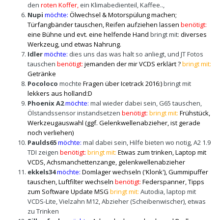
den
roten Koffer,
ein Klimabedienteil, Kaffee..,
Nupi
möchte:
Ölwechsel & Motorspülung machen;
Türfangbänder tauschen, Reifen aufziehen lassen
benötigt:
eine Bühne und evt. eine helfende Hand
b
ringt mit:
diverses
Werkzeug, und etwas Nahrung.
Idler
möchte:
dies uns das was halt so anliegt, und JT Fotos
tauschen
benötigt:
jemanden der mir VCDS erklärt ?
bringt mit:
Getränke
Pocoloco
mochte
Fragen über Icetrack 2016:)
bringt mit
lekkers aus holland:D
Phoenix A2
möchte:
mal wieder dabei sein, G65 tauschen,
Ölstandssensor instandsetzen
benötigt:
bringt mit:
Frühstück,
Werkzeugauswahl (
ggf. Gelenkwellenabzieher, ist gerade
noch verliehen)
Paulds65
möchte:
mal dabei sein, Hilfe bieten wo notig, A2 1.9
TDI zeigen
benötigt:
bringt mit:
Etwas zum trinken, Laptop mit
VCDS, Achsmanchettenzange, gelenkwellenabzieher
ekkels34
möchte:
Domlager wechseln ('Klonk'), Gummipuffer
tauschen, Luftfilter wechseln
benötigt:
Federspanner, Tipps
zum Software Update MSG
bringt mit:
Autodia, laptop mit
VCDS-Lite, Vielzahn M12, Abzieher (Scheibenwischer), etwas
zu Trinken