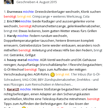
Geschrieben
4. August 2015
1.
Durnesss
möchte:
Dreieckslenkerlager wechseln, Klonk suchen
benötigt:
bringt mit:
Crimpzange + weiteres Werkzeug, Cola
2.
Eric1964
möchte:
beide Radlager und aussengelenke vorne
wechseln,
benötigt:
Achsmanchettenzange, gelenkwellenabzieher,
bringt mit:
Etwas leckeres, beim gutten Wetter etwas fürs Grillen
3.
Hardy
möchte:
Federn rundum wechseln
,
Doppeltemperaturgeber tauschen, hintere Bremsen komplett
erneuern, Getriebestütze Serie wieder einbauen, woanders noch
mithelfen
benötigt:
Anleitung und etwas Hilfe bei den Federn,
bringt
mit:
Getränke, Grillgut
4.
heavy-metal
möchte:
AGR-Ventil wechseln und DK-Gehäuse
reinigen; Auspuffanlage (Vorschalldämpfer / Flexrohr) begutachten;
G-Öl-Wechsel
benötigt:
Tipps zum Auffinden der mittigen
Verschraubung des AGR-Rohrs
bringt mit:
17er Inbus (für G-Öl-
Schrauben), VAG-COM, BBY-Zündspulenabzieher, DrehMos - und
was Flüssiges zum Reinschütten in Menschen...
5.
Karat21
möchte:
Hintere Stoßstange begutachten; und wieder
richtig befestigen, einen Adapter an den Sicherungskasten
anschließen, Möchte eine Teleskop-Ratsche mitnehmen.
benötigt:
Tipps zum Auffinden der Befestigungen -für das lösen der