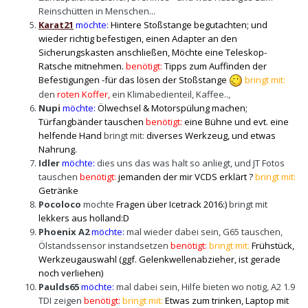
Reinschütten in Menschen...
Karat21
möchte:
Hintere Stoßstange begutachten; und
wieder richtig befestigen, einen Adapter an den
Sicherungskasten anschließen, Möchte eine Teleskop-
Ratsche mitnehmen.
benötigt:
Tipps zum Auffinden der
Befestigungen -für das lösen der Stoßstange
bringt mit:
den
roten Koffer,
ein Klimabedienteil, Kaffee..,
Nupi
möchte:
Ölwechsel & Motorspülung machen;
Türfangbänder tauschen
benötigt:
eine Bühne und evt. eine
helfende Hand
b
ringt mit:
diverses Werkzeug, und etwas
Nahrung.
Idler
möchte:
dies uns das was halt so anliegt, und JT Fotos
tauschen
benötigt:
jemanden der mir VCDS erklärt ?
bringt mit:
Getränke
Pocoloco
mochte
Fragen über Icetrack 2016:)
bringt mit
lekkers aus holland:D
Phoenix A2
möchte:
mal wieder dabei sein, G65 tauschen,
Ölstandssensor instandsetzen
benötigt:
bringt mit:
Frühstück,
Werkzeugauswahl (
ggf. Gelenkwellenabzieher, ist gerade
noch verliehen)
Paulds65
möchte:
mal dabei sein, Hilfe bieten wo notig, A2 1.9
TDI zeigen
benötigt:
bringt mit:
Etwas zum trinken, Laptop mit