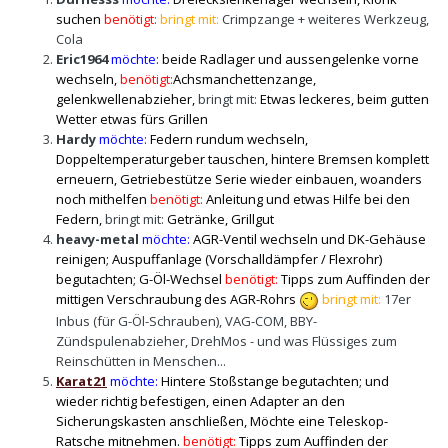
suchen
benötigt:
bringt mit:
Crimpzange + weiteres Werkzeug,
Cola
Eric1964
möchte:
beide Radlager und aussengelenke vorne
wechseln,
benötigt:
Achsmanchettenzange,
gelenkwellenabzieher,
bringt mit:
Etwas leckeres, beim gutten
Wetter etwas fürs Grillen
Hardy
möchte:
Federn rundum wechseln
,
Doppeltemperaturgeber tauschen, hintere Bremsen komplett
erneuern, Getriebestütze Serie wieder einbauen, woanders
noch mithelfen
benötigt:
Anleitung und etwas Hilfe bei den
Federn,
bringt mit:
Getränke, Grillgut
heavy-metal
möchte:
AGR-Ventil wechseln und DK-Gehäuse
reinigen; Auspuffanlage (Vorschalldämpfer / Flexrohr)
begutachten; G-Öl-Wechsel
benötigt:
Tipps zum Auffinden der
mittigen Verschraubung des AGR-Rohrs
bringt mit:
17er
Inbus (für G-Öl-Schrauben), VAG-COM, BBY-
Zündspulenabzieher, DrehMos - und was Flüssiges zum
Reinschütten in Menschen...
Karat21
möchte:
Hintere Stoßstange begutachten; und
wieder richtig befestigen, einen Adapter an den
Sicherungskasten anschließen, Möchte eine Teleskop-
Ratsche mitnehmen.
benötigt:
Tipps zum Auffinden der