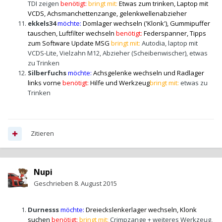
TDI zeigen
benötigt:
bringt mit:
Etwas zum trinken, Laptop mit
VCDS, Achsmanchettenzange, gelenkwellenabzieher
ekkels34
möchte:
Domlager wechseln ('Klonk'), Gummipuffer
tauschen, Luftfilter wechseln
benötigt:
Federspanner, Tipps
zum Software Update MSG
bringt mit:
Autodia, laptop mit
VCDS-Lite, Vielzahn M12, Abzieher (Scheibenwischer), etwas
zu Trinken
Silberfuchs
möchte:
Achsgelenke wechseln und Radlager
links vorne
benötigt:
Hilfe und Werkzeug
bringt mit:
etwas zu
Trinken
Zitieren
Nupi
Geschrieben
8. August 2015
Durnesss
möchte:
Dreieckslenkerlager wechseln, Klonk
suchen
benötigt:
bringt mit:
Crimpzange + weiteres Werkzeug,