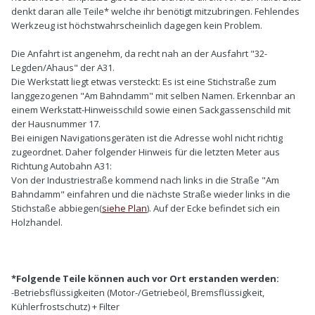
denkt daran alle Teile* welche ihr benötigt mitzubringen. Fehlendes
Werkzeug ist höchstwahrscheinlich dagegen kein Problem.
Die Anfahrt ist angenehm, da recht nah an der Ausfahrt "32-
Legden/Ahaus" der A31.
Die Werkstatt liegt etwas versteckt: Es ist eine Stichstraße zum
langgezogenen "Am Bahndamm" mit selben Namen. Erkennbar an
einem Werkstatt-Hinweisschild sowie einen Sackgassenschild mit
der Hausnummer 17.
Bei einigen Navigationsgeräten ist die Adresse wohl nicht richtig
zugeordnet. Daher folgender Hinweis für die letzten Meter aus
Richtung Autobahn A31:
Von der Industriestraße kommend nach links in die Straße "Am
Bahndamm" einfahren und die nächste Straße wieder links in die
Stichstaße abbiegen(
siehe Plan
). Auf der Ecke befindet sich ein
Holzhandel.
*Folgende Teile können auch vor Ort erstanden werden:
-Betriebsflüssigkeiten (Motor-/Getriebeöl, Bremsflüssigkeit,
Kühlerfrostschutz) + Filter