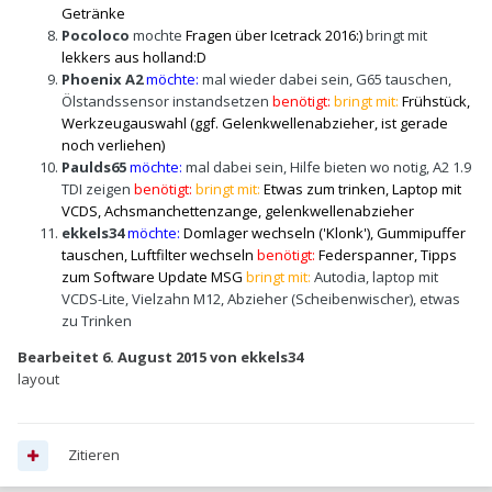
Getränke
Pocoloco
mochte
Fragen über Icetrack 2016:)
bringt mit
lekkers aus holland:D
Phoenix A2
möchte:
mal wieder dabei sein, G65 tauschen,
Ölstandssensor instandsetzen
benötigt:
bringt mit:
Frühstück,
Werkzeugauswahl (
ggf. Gelenkwellenabzieher, ist gerade
noch verliehen)
Paulds65
möchte:
mal dabei sein, Hilfe bieten wo notig, A2 1.9
TDI zeigen
benötigt:
bringt mit:
Etwas zum trinken, Laptop mit
VCDS, Achsmanchettenzange, gelenkwellenabzieher
ekkels34
möchte:
Domlager wechseln ('Klonk'), Gummipuffer
tauschen, Luftfilter wechseln
benötigt:
Federspanner, Tipps
zum Software Update MSG
bringt mit:
Autodia, laptop mit
VCDS-Lite, Vielzahn M12, Abzieher (Scheibenwischer), etwas
zu Trinken
Bearbeitet
6. August 2015
von ekkels34
layout
Zitieren