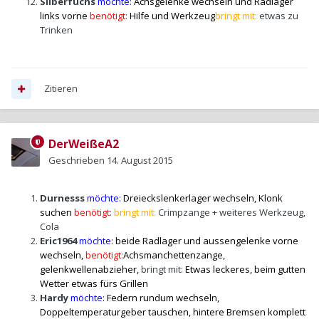
Silberfuchs
möchte:
Achsgelenke wechseln und Radlager
links vorne
benötigt:
Hilfe und Werkzeug
bringt mit:
etwas zu
Trinken
Zitieren
DerWeißeA2
Geschrieben
14. August 2015
Durnesss
möchte:
Dreieckslenkerlager wechseln, Klonk
suchen
benötigt:
bringt mit:
Crimpzange + weiteres Werkzeug,
Cola
Eric1964
möchte:
beide Radlager und aussengelenke vorne
wechseln,
benötigt:
Achsmanchettenzange,
gelenkwellenabzieher,
bringt mit:
Etwas leckeres, beim gutten
Wetter etwas fürs Grillen
Hardy
möchte:
Federn rundum wechseln
,
Doppeltemperaturgeber tauschen, hintere Bremsen komplett