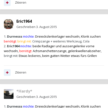
Zitieren
Eric1964
Geschrieben
3. August 2015
1.
Durnesss
möchte:
Dreieckslenkerlager wechseln, Klonk suchen
benötigt:
bringt mit:
Crimpzange + weiteres Werkzeug, Cola
2.
Eric1964
möchte:
beide Radlager und aussengelenke vorne
wechseln,
benötigt:
Achsmanchettenzange, gelenkwellenabzieher,
bringt mit:
Etwas leckeres, beim gutten Wetter etwas fürs Grillen
Zitieren
*Hardy*
Geschrieben
3. August 2015
1.
Durnesss
möchte:
Dreieckslenkerlager wechseln, Klonk suchen