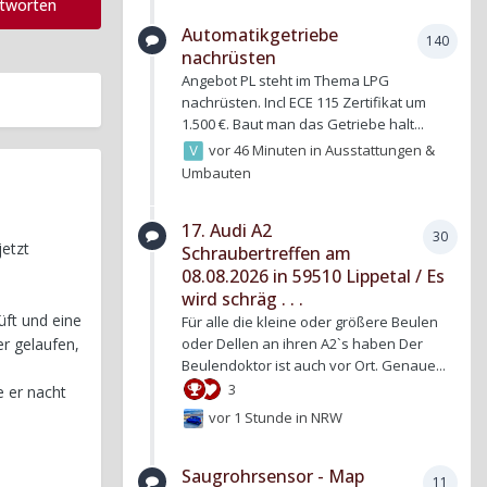
ntworten
Automatikgetriebe
140
nachrüsten
Angebot PL steht im Thema LPG
nachrüsten. Incl ECE 115 Zertifikat um
1.500 €. Baut man das Getriebe halt...
vor 46 Minuten
in
Ausstattungen &
Umbauten
17. Audi A2
30
jetzt
Schraubertreffen am
08.08.2026 in 59510 Lippetal / Es
wird schräg . . .
üft und eine
Für alle die kleine oder größere Beulen
oder Dellen an ihren A2`s haben Der
r gelaufen,
Beulendoktor ist auch vor Ort. Genaue...
3
 er nacht
vor 1 Stunde
in
NRW
Saugrohrsensor - Map
11