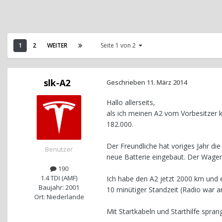
1
2
WEITER
Seite 1 von 2
slk-A2
Geschrieben
11. März 2014
Hallo allerseits,
als ich meinen A2 vom Vorbesitzer ka
182.000.
Der Freundliche hat voriges Jahr di
Benutzer
neue Batterie eingebaut. Der Wage
190
1.4 TDI (AMF)
Ich habe den A2 jetzt 2000 km und
Baujahr: 2001
10 minütiger Standzeit (Radio war a
Ort: Niederlande
Mit Startkabeln und Starthilfe spra