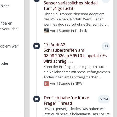
Sensor verlässliches Modell
 nicht
für 1,4 gesucht
Ohne Saugrohrdrucksensor adaptiert
das MSG einen "Notfall" Wert. ... aber
einbaren
wenn es doch so gut ohne Sensor läuft...
h versuche
vor 1 Stunde
in
Technik
17. Audi A2
Problem war
30
Schraubertreffen am
08.08.2026 in 59510 Lippetal / Es
wird schräg . . .
 oder
Kann der Prüfingenieur eigentlich auch
ein Vollabnahme mit recht umfangreichen
Änderungen am Fahrzeug machen...
vor 1 Stunde
in
NRW
Der "ich habe 'ne kurze
6.894
Frage" Thread
@A2 HL jense: Ja, leider. Das haben wir
jetzt auch heraus bekommen. Das CoC ist