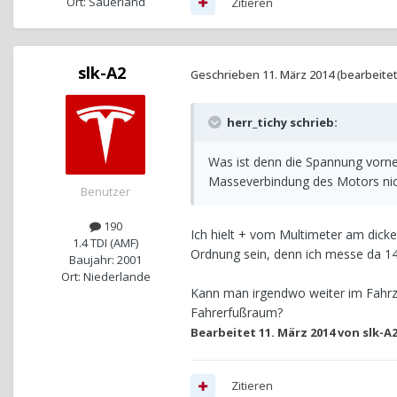
Ort: Sauerland
Zitieren
slk-A2
Geschrieben
11. März 2014
(bearbeitet
herr_tichy schrieb:
Was ist denn die Spannung vorne
Masseverbindung des Motors nich
Benutzer
190
Ich hielt + vom Multimeter am dicke
1.4 TDI (AMF)
Ordnung sein, denn ich messe da 14
Baujahr: 2001
Ort: Niederlande
Kann man irgendwo weiter im Fahrze
Fahrerfußraum?
Bearbeitet
11. März 2014
von slk-A
Zitieren