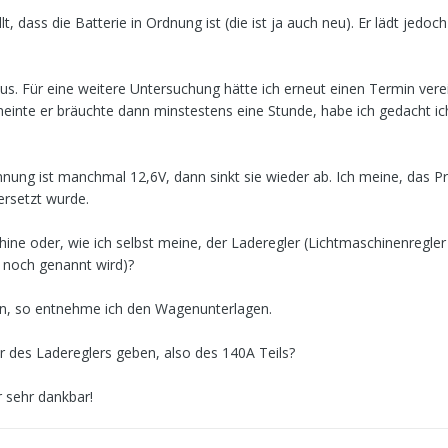
t, dass die Batterie in Ordnung ist (die ist ja auch neu). Er lädt jedoch
aus. Für eine weitere Untersuchung hätte ich erneut einen Termin ver
einte er bräuchte dann minstestens eine Stunde, habe ich gedacht ic
annung ist manchmal 12,6V, dann sinkt sie wieder ab. Ich meine, das 
ersetzt wurde.
chine oder, wie ich selbst meine, der Laderegler (Lichtmaschinenregler
t noch genannt wird)?
in, so entnehme ich den Wagenunterlagen.
 des Ladereglers geben, also des 140A Teils?
r sehr dankbar!