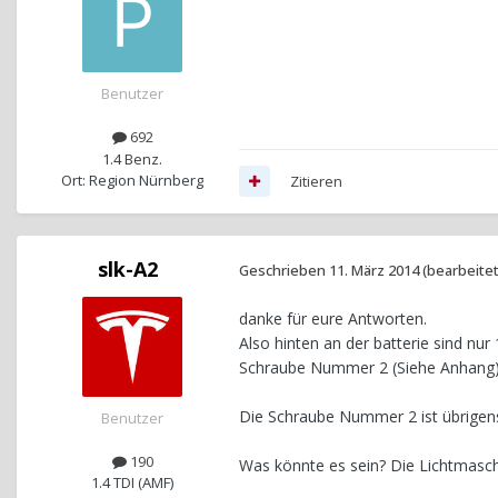
Benutzer
692
1.4 Benz.
Ort: Region Nürnberg
Zitieren
slk-A2
Geschrieben
11. März 2014
(bearbeitet
danke für eure Antworten.
Also hinten an der batterie sind nu
Schraube Nummer 2 (Siehe Anhang),
Die Schraube Nummer 2 ist übrigens
Benutzer
190
Was könnte es sein? Die Lichtmasch
1.4 TDI (AMF)