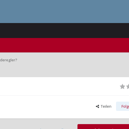
aderegler?
Teilen
Fol