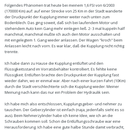
Folgendes Phänomen trat heute bei meinem 1,6 FSI von 6/2003
(170000 Km) auf: auf einer Strecke von 25 Km in der Stadt wanderte
der Druckpunkt der Kupplung immer weiter nach unten zum
Bodenblech. Das ging soweit, daß sich bei laufendem Motor und
stehendem Auto kein Gang mehr einlegen ließ. 2- 3 mal kuppeln half
manchmal, manchmal mußte ich auch den Motor ausschalten und
mit eingelegtem 1. Gang wieder anlassen. Der Wagen "kroch" beim
Anlassen leicht nach vorn. Es war klar, daß die Kupplung nicht richtig
trennte.
Ich habe dann zu Hause die Kupplung entlüftet und den
Flüssigkeitsstand im Vorratsbehälter kontrolliert. Es fehlte keine
Flüssigkeit. Entlüften brachte den Druckpunket der Kupplung fast
wieder dahin, wo er einmal war. Aber nach einer kurzen Fahrt (10Km)
durch die Stadt verschlechterte sich die Kupplung wieder. Meiner
Meinung nach kann das nur ein Problem der Hydraulik sein.
Ich habe mich also entschlossen, Kupplungsgeber- und nehmer zu
tauschen. Der Geberzylinder ist einfach (naja, jedenfalls sieht es so
aus). Beim Nehmerzylinder habe ich keine Idee, wie ich an die
Schrauben kommen soll. Schon die Entlüftungsschraube war eine
Herausforderung. Ich habe eine gute halbe Stunde damit verbracht,