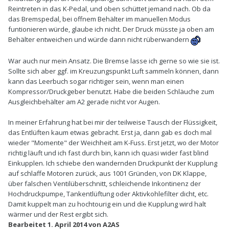
Reintreten in das K-Pedal, und oben schüttet jemand nach. Ob da
das Bremspedal, bei offnem Behälter im manuellen Modus
funtionieren würde, glaube ich nicht. Der Druck müsste ja oben am
Behälter entweichen und würde dann nicht rüberwandern
War auch nur mein Ansatz. Die Bremse lasse ich gerne so wie sie ist.
Sollte sich aber ggf. im Kreuzungspunkt Luft sammeln können, dann
kann das Leerbuch sogar richtiger sein, wenn man einen
Kompressor/Druckgeber benutzt. Habe die beiden Schläuche zum
Ausgleichbehälter am A2 gerade nicht vor Augen.
In meiner Erfahrung hat bei mir der teilweise Tausch der Flüssigkeit,
das Entlüften kaum etwas gebracht. Erst ja, dann gab es doch mal
wieder "Momente" der Weichheit am K-Fuss. Erst jetzt, wo der Motor
richtig läuft und ich fast durch bin, kann ich quasi wider fast blind
Einkupplen. Ich schiebe den wandernden Druckpunkt der Kupplung
auf schlaffe Motoren zurück, aus 1001 Gründen, von DK Klappe,
über falschen Ventilüberschnitt, schleichende Inkontinenz der
Hochdruckpumpe, Tankentlüftung oder Aktivkohlefilter dicht, etc.
Damit kuppelt man zu hochtourig ein und die Kupplung wird halt
wärmer und der Rest ergibt sich.
Bearbeitet
1. April 2014
von A2AS