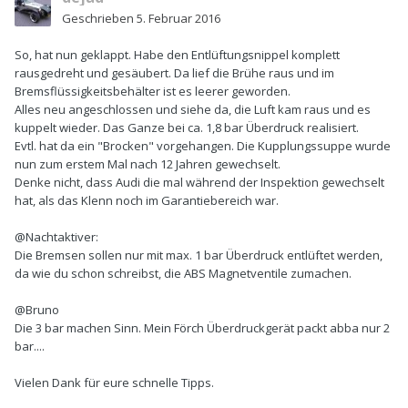
Geschrieben
5. Februar 2016
So, hat nun geklappt. Habe den Entlüftungsnippel komplett
rausgedreht und gesäubert. Da lief die Brühe raus und im
Bremsflüssigkeitsbehälter ist es leerer geworden.
Alles neu angeschlossen und siehe da, die Luft kam raus und es
kuppelt wieder. Das Ganze bei ca. 1,8 bar Überdruck realisiert.
Evtl. hat da ein "Brocken" vorgehangen. Die Kupplungssuppe wurde
nun zum erstem Mal nach 12 Jahren gewechselt.
Denke nicht, dass Audi die mal während der Inspektion gewechselt
hat, als das Klenn noch im Garantiebereich war.
@Nachtaktiver:
Die Bremsen sollen nur mit max. 1 bar Überdruck entlüftet werden,
da wie du schon schreibst, die ABS Magnetventile zumachen.
@Bruno
Die 3 bar machen Sinn. Mein Förch Überdruckgerät packt abba nur 2
bar....
Vielen Dank für eure schnelle Tipps.