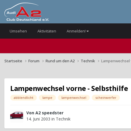
Umsehen
Aktivitäten
Anmelden!
Startseite
Forum
Rund um den A2
Technik
Lampenwechsel v
Lampenwechsel vorne - Selbsthilfe
abblendlicht
lampe
lampenwechsel
scheinwerfer
Von
A2 speedster
14. Juni 2003
in
Technik