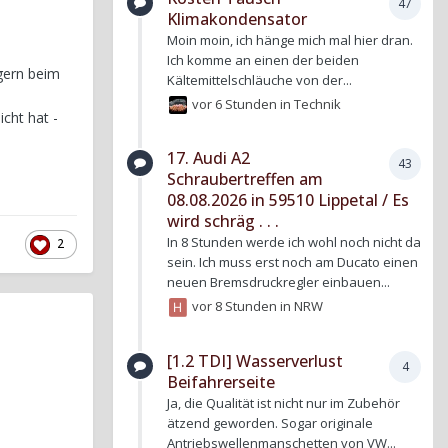
47
Klimakondensator
Moin moin, ich hänge mich mal hier dran.
Ich komme an einen der beiden
 gern beim
Kältemittelschläuche von der...
vor 6 Stunden
in
Technik
cht hat -
17. Audi A2
43
Schraubertreffen am
08.08.2026 in 59510 Lippetal / Es
wird schräg . . .
In 8 Stunden werde ich wohl noch nicht da
2
sein. Ich muss erst noch am Ducato einen
neuen Bremsdruckregler einbauen...
vor 8 Stunden
in
NRW
[1.2 TDI] Wasserverlust
4
Beifahrerseite
Ja, die Qualität ist nicht nur im Zubehör
ätzend geworden. Sogar originale
Antriebswellenmanschetten von VW...