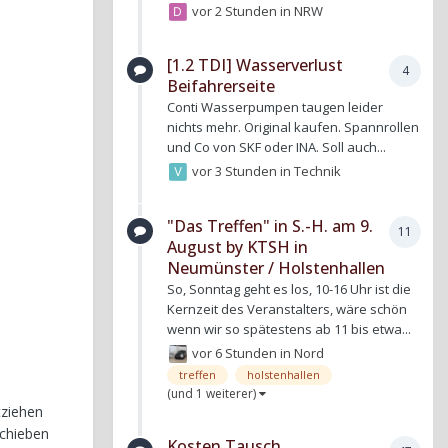
vor 2 Stunden
in
NRW
[1.2 TDI] Wasserverlust
4
Beifahrerseite
Conti Wasserpumpen taugen leider
nichts mehr. Original kaufen. Spannrollen
und Co von SKF oder INA. Soll auch...
vor 3 Stunden
in
Technik
"Das Treffen" in S.-H. am 9.
11
August by KTSH in
Neumünster / Holstenhallen
So, Sonntag geht es los, 10-16 Uhr ist die
Kernzeit des Veranstalters, wäre schön
wenn wir so spätestens ab 11 bis etwa...
vor 6 Stunden
in
Nord
treffen
holstenhallen
(und 1 weiterer)
tziehen
schieben
Kosten Tausch