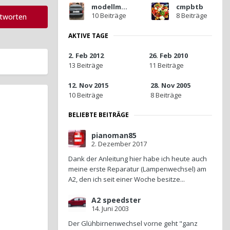
modellmotor
cmpbtb
10 Beiträge
8 Beiträge
ntworten
AKTIVE TAGE
2. Feb 2012
26. Feb 2010
13 Beiträge
11 Beiträge
12. Nov 2015
28. Nov 2005
10 Beiträge
8 Beiträge
BELIEBTE BEITRÄGE
pianoman85
2. Dezember 2017
Dank der Anleitung hier habe ich heute auch
meine erste Reparatur (Lampenwechsel) am
A2, den ich seit einer Woche besitze...
A2 speedster
14. Juni 2003
Der Glühbirnenwechsel vorne geht "ganz