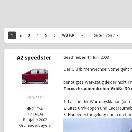
1
2
3
4
5
6
WEITER
Seite 1 von 7
A2 speedster
Geschrieben
14. Juni 2003
Der Glühbirnenwechsel vorne geht "
benötigtes Werkzeug (leider nicht 
Torxschraubendreher Größe 30 o
Benutzer
1. Lasche der Wartungsklappe (unte
2. Sitze umklappen und Laderaumab
2,1Tsd
1.4 (AUA)
3. Haubenentriegelung durch drehen
Baujahr: 2002
Ort: niederbayern