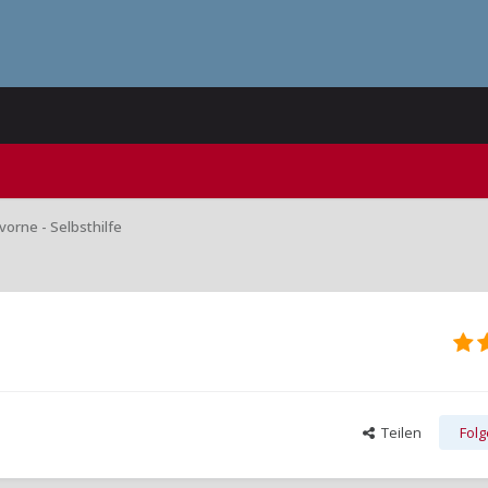
orne - Selbsthilfe
Teilen
Fol