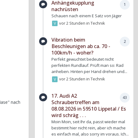
Anhängekupplung
1
nachrüsten
Schauen nach einem E Satz von Jäger
vor 2 Stunden
in
Technik
Vibration beim
2
Beschleunigen ab ca. 70 -
100km/h - woher?
Perfekt gewuchtet bedeutet nicht
perfekten Rundlauf. Prüft man so: Rad
anheben. Hinten per Hand drehen und...
vor 2 Stunden
in
Technik
17. Audi A2
43
Schraubertreffen am
Nase" nach
08.08.2026 in 59510 Lippetal / Es
wird schräg . . .
Moin Moin, seit Ihr da, passt wieder mal
bestimmt hier nicht rein, aber ich mache
es einfach mal, also sorry im voraus. Ich...