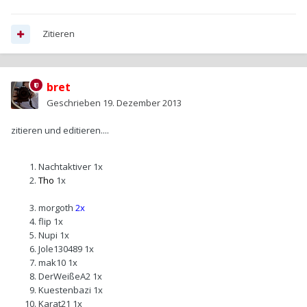
Zitieren
bret
Geschrieben
19. Dezember 2013
zitieren und editieren....
Nachtaktiver
1x
Tho
1x
morgoth
2x
flip
1x
Nupi
1x
Jole130489
1x
mak10
1x
DerWeißeA2
1x
Kuestenbazi
1x
Karat21
1x