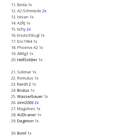
Beda
1x
A2-Schmiede
2x
Istvan
1x
A2RJ
1x
tichy
2x
knutschkugl
1x
Eric1964
1x
Phoenix A2
1x
AlMg3
1x
HellSoldier
1x
Solimar
1x
Romulus
1x
horch 2
1x
Brutus
1x
Wasserbauer
1x
zinn2003
2x
Magolves
1x
AUDI-aner
1x
Degimon
1x
Boml
1x