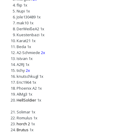
flip
1x
Nupi
1x
Jole130489
1x
mak10
1x
DerWeißeA2
1x
Kuestenbazi
1x
Karat21
1x
Beda
1x
A2-Schmiede
2x
Istvan
1x
A2RJ
1x
tichy
2x
knutschkugl
1x
Eric1964
1x
Phoenix A2
1x
AlMg3
1x
HellSoldier
1x
Solimar
1x
Romulus
1x
horch 2
1x
Brutus
1x