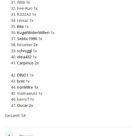
Witti
1x
Eee-Run
1x
R2D2A2
1x
reniar
1x
Bibi
1x
KugelWiderWillen
1x
Sebbi 1990
1x
hirsetier
2x
schniggl
1x
elea432
1x
Carpinus
2x
DINO1
1x
bret
1x
IronMike
1x
mamawutz
1x
berni7
1x
Oscar
2x
Gesamt: 54