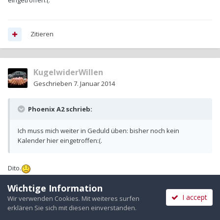
eingetroffen:(.
Zitieren
KugelwiderWillen
Geschrieben
7. Januar 2014
Phoenix A2 schrieb:
Ich muss mich weiter in Geduld üben: bisher noch kein
Kalender hier eingetroffen:(.
Dito.
Wichtige Information
I accept
Wir verwenden Cookies. Mit weiteres surfen
Zitieren
erklären Sie sich mit diesen einverstanden.