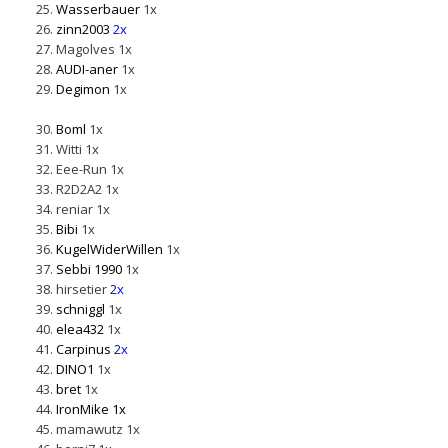
Wasserbauer
1x
zinn2003
2x
Magolves
1x
AUDI-aner
1x
Degimon
1x
Boml
1x
Witti
1x
Eee-Run
1x
R2D2A2
1x
reniar
1x
Bibi
1x
KugelWiderWillen
1x
Sebbi 1990
1x
hirsetier
2x
schniggl
1x
elea432
1x
Carpinus
2x
DINO1
1x
bret
1x
IronMike
1x
mamawutz
1x