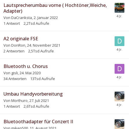
Lautsprecherumbau vorne ( Hochtöner,Weiche,
Adapter)
Von
DaCranksta
,
2. Januar 2022
1
Antwort
2,2Tsd
Aufrufe
A2 originale FSE
Von
DonRon
,
24. November 2021
2
Antworten
2,5Tsd
Aufrufe
Bluetooth u. Chorus
Von
gisli
,
24. Mai 2020
34
Antworten
13Tsd
Aufrufe
Umbau Handyvorbereitung
Von
Morthuro
,
27. Juli 2021
1
Antwort
2,6Tsd
Aufrufe
Bluetoothadapter für Conzert II
Von
mikep500
,
11. August 2021