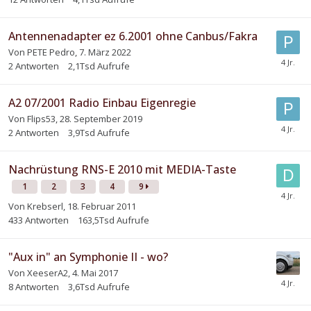
Antennenadapter ez 6.2001 ohne Canbus/Fakra
Von
PETE Pedro
,
7. März 2022
2
Antworten
2,1Tsd
Aufrufe
A2 07/2001 Radio Einbau Eigenregie
Von
Flips53
,
28. September 2019
2
Antworten
3,9Tsd
Aufrufe
Nachrüstung RNS-E 2010 mit MEDIA-Taste
1
2
3
4
9
Von
Krebserl
,
18. Februar 2011
433
Antworten
163,5Tsd
Aufrufe
"Aux in" an Symphonie II - wo?
Von
XeeserA2
,
4. Mai 2017
8
Antworten
3,6Tsd
Aufrufe