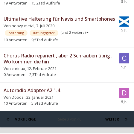
19
Antworten
15,2Tsd
Aufrufe
Ultimative Halterung für Navis und Smartphones
Von
heavy-metal
,
7. Juli 2020
(und 2 weitere)
halterung
lüftungsgitter
10
Antworten
9,5Tsd
Aufrufe
Chorus Radio repariert , aber 2 Schrauben übrig .
Wo kommen die hin
Von
curieux
,
12. Februar 2021
0
Antworten
2,3Tsd
Aufrufe
Autoradio Adapter A2 1.4
Von
Doodsi
,
23. Januar 2021
10
Antworten
5,9Tsd
Aufrufe
VORHERIGE
Seite 3 von 46
WEITER