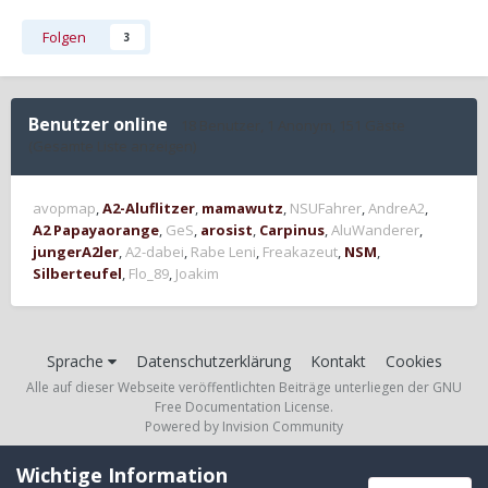
Folgen
3
Benutzer online
18 Benutzer
, 1 Anonym, 151 Gäste
(Gesamte Liste anzeigen)
avopmap
A2-Aluflitzer
mamawutz
NSUFahrer
AndreA2
A2 Papayaorange
GeS
arosist
Carpinus
AluWanderer
jungerA2ler
A2-dabei
Rabe Leni
Freakazeut
NSM
Silberteufel
Flo_89
Joakim
Sprache
Datenschutzerklärung
Kontakt
Cookies
Alle auf dieser Webseite veröffentlichten Beiträge unterliegen der GNU
Free Documentation License.
Powered by Invision Community
Wichtige Information