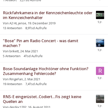
1
Antwort
3,2Tsd
Aufrufe
Rückfahrkamera in der Kennzeichenleuchte oder
im Kennzeichenhalter
Von
A2 HL jense
,
19. Dezember 2019
13
Antworten
8,9Tsd
Aufrufe
"Bose" Pin am Radio Concert - was damit
machen ?
Von
brikett
,
24. Mai 2021
5
Antworten
4Tsd
Aufrufe
Bose-Soundanlage Hochtöner ohne Funktion?
Zusammenhang Fehlercode?
Von
RingeFan
,
2. Mai 2021
19
Antworten
7,4Tsd
Aufrufe
RNS-E eingerüstet..Codiert...Fis zeigt keine
Quellen an
Von
derdoc1702
,
16. August 2011