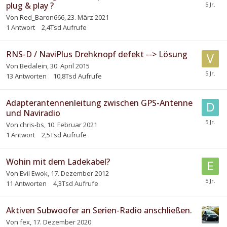
plug & play ?
Von
Red_Baron666
,
23. März 2021
1
Antwort
2,4Tsd
Aufrufe
RNS-D / NaviPlus Drehknopf defekt --> Lösung
Von
Bedalein
,
30. April 2015
13
Antworten
10,8Tsd
Aufrufe
Adapterantennenleitung zwischen GPS-Antenne
und Naviradio
Von
chris-bs
,
10. Februar 2021
1
Antwort
2,5Tsd
Aufrufe
Wohin mit dem Ladekabel?
Von
Evil Ewok
,
17. Dezember 2012
11
Antworten
4,3Tsd
Aufrufe
Aktiven Subwoofer an Serien-Radio anschließen.
Von
fex
,
17. Dezember 2020