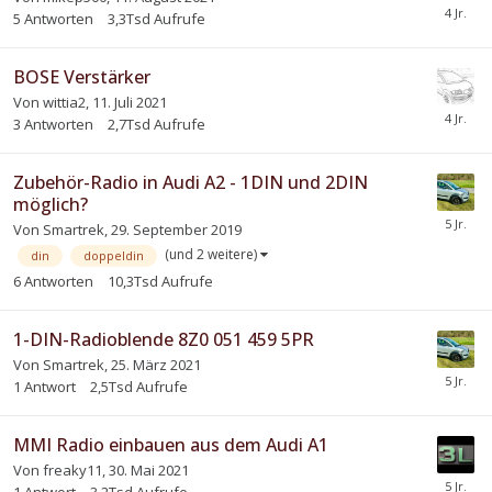
5
Antworten
3,3Tsd
Aufrufe
BOSE Verstärker
Von
wittia2
,
11. Juli 2021
3
Antworten
2,7Tsd
Aufrufe
Zubehör-Radio in Audi A2 - 1DIN und 2DIN
möglich?
Von
Smartrek
,
29. September 2019
(und 2 weitere)
din
doppeldin
6
Antworten
10,3Tsd
Aufrufe
1-DIN-Radioblende 8Z0 051 459 5PR
Von
Smartrek
,
25. März 2021
1
Antwort
2,5Tsd
Aufrufe
MMI Radio einbauen aus dem Audi A1
Von
freaky11
,
30. Mai 2021