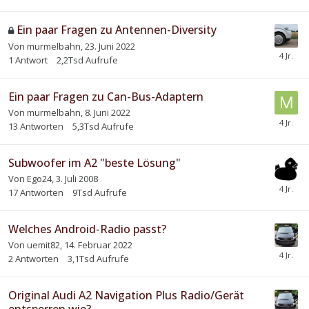
Ein paar Fragen zu Antennen-Diversity
Von
murmelbahn
,
23. Juni 2022
1
Antwort
2,2Tsd
Aufrufe
Ein paar Fragen zu Can-Bus-Adaptern
Von
murmelbahn
,
8. Juni 2022
13
Antworten
5,3Tsd
Aufrufe
Subwoofer im A2 "beste Lösung"
Von
Ego24
,
3. Juli 2008
17
Antworten
9Tsd
Aufrufe
Welches Android-Radio passt?
Von
uemit82
,
14. Februar 2022
2
Antworten
3,1Tsd
Aufrufe
Original Audi A2 Navigation Plus Radio/Gerät
entsperren wie?