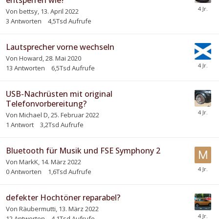
Von
bettsy
,
13. April 2022
3
Antworten
4,5Tsd
Aufrufe
Lautsprecher vorne wechseln
Von
Howard
,
28. Mai 2020
13
Antworten
6,5Tsd
Aufrufe
USB-Nachrüsten mit original
Telefonvorbereitung?
Von
Michael D
,
25. Februar 2022
1
Antwort
3,2Tsd
Aufrufe
Bluetooth für Musik und FSE Symphony 2
Von
MarkK
,
14. März 2022
0
Antworten
1,6Tsd
Aufrufe
defekter Hochtöner reparabel?
Von
Räubermutti
,
13. März 2022
12
Antworten
4,1Tsd
Aufrufe