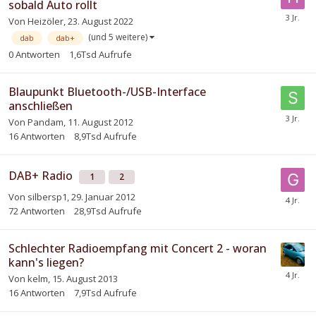
sobald Auto rollt
Von
Heizöler
,
23. August 2022
(und 5 weitere)
dab
dab+
0
Antworten
1,6Tsd
Aufrufe
Blaupunkt Bluetooth-/USB-Interface
anschließen
Von
Pandam
,
11. August 2012
16
Antworten
8,9Tsd
Aufrufe
DAB+ Radio
1
2
Von
silbersp1
,
29. Januar 2012
72
Antworten
28,9Tsd
Aufrufe
Schlechter Radioempfang mit Concert 2 - woran
kann's liegen?
Von
kelm
,
15. August 2013
16
Antworten
7,9Tsd
Aufrufe