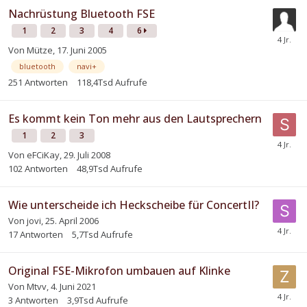
Nachrüstung Bluetooth FSE
1
2
3
4
6
Von
Mütze
,
17. Juni 2005
bluetooth
navi+
251
Antworten
118,4Tsd
Aufrufe
Es kommt kein Ton mehr aus den Lautsprechern
1
2
3
Von
eFCiKay
,
29. Juli 2008
102
Antworten
48,9Tsd
Aufrufe
Wie unterscheide ich Heckscheibe für ConcertII?
Von
jovi
,
25. April 2006
17
Antworten
5,7Tsd
Aufrufe
Original FSE-Mikrofon umbauen auf Klinke
Von
Mtvv
,
4. Juni 2021
3
Antworten
3,9Tsd
Aufrufe