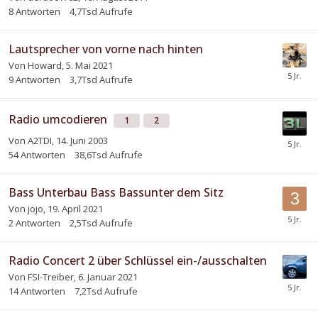
8
Antworten
4,7Tsd
Aufrufe
Lautsprecher von vorne nach hinten
Von
Howard
,
5. Mai 2021
9
Antworten
3,7Tsd
Aufrufe
Radio umcodieren
1
2
Von
A2TDI
,
14. Juni 2003
54
Antworten
38,6Tsd
Aufrufe
Bass Unterbau Bass Bassunter dem Sitz
Von
jojo
,
19. April 2021
2
Antworten
2,5Tsd
Aufrufe
Radio Concert 2 über Schlüssel ein-/ausschalten
Von
FSI-Treiber
,
6. Januar 2021
14
Antworten
7,2Tsd
Aufrufe